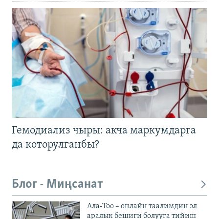
Гемодиализ чыры: акча маркумдарга
да которулганбы?
Блог - Миңсанат
Ала-Тоо – онлайн таалимдин эл
аралык бешиги болууга тийиш