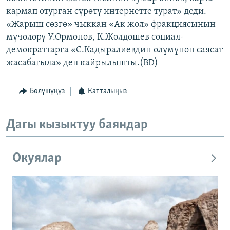
кармап отурган сүрөтү интернетте турат» деди.
«Жарыш сөзгө» чыккан «Ак жол» фракциясынын
мүчөлөрү У.Ормонов, К.Жолдошев социал-
демократтарга «С.Кадыралиевдин өлүмүнөн саясат
жасабагыла» деп кайрылышты.(BD)
Бөлүшүңүз
Катталыңыз
Дагы кызыктуу баяндар
Окуялар