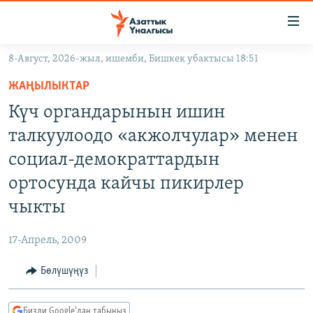
Линктер
Мазмунга
өтүңүз
8-Август, 2026-жыл, ишемби, Бишкек убактысы 18:51
Навигацияга
ЖАҢЫЛЫКТАР
өтүңүз
ЖАҢЫЛЫКТАР
КЫРГЫЗСТАН
Издөөгө
Күч органдарынын ишин
салыңыз
ДҮЙНӨ
КЫРГЫЗСТАН
талкуулоодо «акжолчулар» менен
УКРАИНА
САЯСАТ
ДҮЙНӨ
социал-демократтардын
АТАЙЫН ИЛИКТӨӨ
ЭКОНОМИКА
БОРБОР АЗИЯ
ортосунда кайчы пикирлер
ТВ ПРОГРАММАЛАР
МАДАНИЯТ
чыкты
ПОДКАСТ
БҮГҮН АЗАТТЫКТА
17-Апрель, 2009
ӨЗГӨЧӨ ПИКИР
ЭКСПЕРТТЕР ТАЛДАЙТ
Бөлүшүңүз
БИЗ ЖАНА ДҮЙНӨ
Русский
ДАНИСТЕ
Бизди Google'дан табыңыз