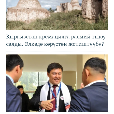
Кыргызстан кремацияга расмий тыюу
салды. Өлкөдө көрүстөн жетиштүүбү?