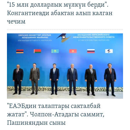
"15 млн долларлык мүлкүн берди".
Конгантиевди абактан алып калган
чечим
"ЕАЭБдин талаптары сакталбай
жатат". Чолпон-Атадагы саммит,
Пашиняндын сыны