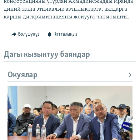
конференцияны утурлай Ахмадинежадды Иранда
диний жана этникалык азчылыктарга, аялдарга
каршы дискриминацияны жойууга чакырышты.
Бөлүшүңүз
Катталыңыз
Дагы кызыктуу баяндар
Окуялар