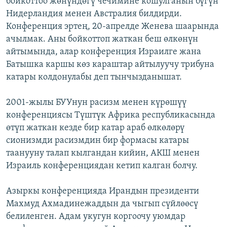
бойкоттоо жөнүндөгү чечимине кошулганын бүгүн
ОНЛАЙН ШЕРИНЕ
ЭЖЕ-СИҢДИЛЕР
Нидерландия менен Австралия билдирди.
Конференция эртең, 20-апрелде Женева шаарында
АЗАТТЫК+
ачылмак. Аны бойкоттоп жаткан беш өлкөнүн
ЫҢГАЙСЫЗ СУРООЛОР
айтымында, алар конференция Израилге жана
Батышка каршы көз караштар айтылуучу трибуна
катары колдонулабы деп тынчызданышат.
ЭЕ/АРнун бардык сайттары
2001-жылы БУУнун расизм менен күрөшүү
конференциясы Түштүк Африка республикасында
өтүп жаткан кезде бир катар араб өлкөлөрү
сионизмди расизмдин бир формасы катары
таанууну талап кылгандан кийин, АКШ менен
Израиль конференциядан кетип калган болчу.
Азыркы конференцияда Ирандын президенти
Махмуд Ахмадинежаддын да чыгып сүйлөөсү
белиленген. Адам укугун коргоочу уюмдар