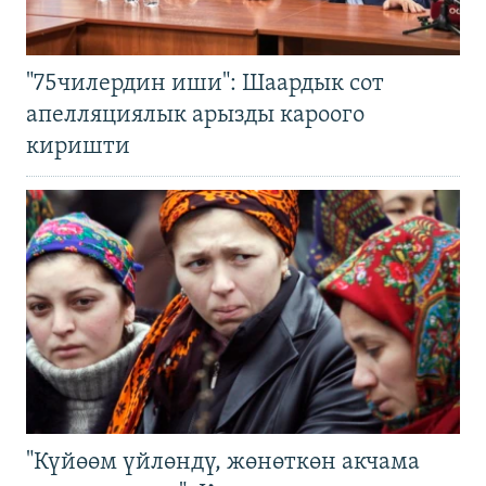
"75чилердин иши": Шаардык сот
апелляциялык арызды кароого
киришти
"Күйөөм үйлөндү, жөнөткөн акчама