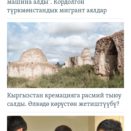
машина алды". Кордолгон
түркмөнстандык мигрант аялдар
Кыргызстан кремацияга расмий тыюу
салды. Өлкөдө көрүстөн жетиштүүбү?