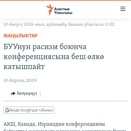
Линктер
Мазмунга
өтүңүз
10-Август, 2026-жыл, дүйшөмбү, Бишкек убактысы 11:02
Навигацияга
ЖАҢЫЛЫКТАР
өтүңүз
ЖАҢЫЛЫКТАР
КЫРГЫЗСТАН
Издөөгө
БУУнун расизм боюнча
салыңыз
ДҮЙНӨ
КЫРГЫЗСТАН
конференциясына беш өлкө
УКРАИНА
САЯСАТ
ДҮЙНӨ
катышпайт
АТАЙЫН ИЛИКТӨӨ
ЭКОНОМИКА
БОРБОР АЗИЯ
19-Апрель, 2009
ТВ ПРОГРАММАЛАР
МАДАНИЯТ
Бөлүшүңүз
ПОДКАСТ
БҮГҮН АЗАТТЫКТА
ӨЗГӨЧӨ ПИКИР
ЭКСПЕРТТЕР ТАЛДАЙТ
Бизди Google'дан табыңыз
БИЗ ЖАНА ДҮЙНӨ
Русский
АКШ, Канада, Израилдин конференцияны
ДАНИСТЕ