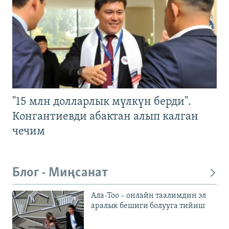
"15 млн долларлык мүлкүн берди".
Конгантиевди абактан алып калган
чечим
Блог - Миңсанат
Ала-Тоо – онлайн таалимдин эл
аралык бешиги болууга тийиш