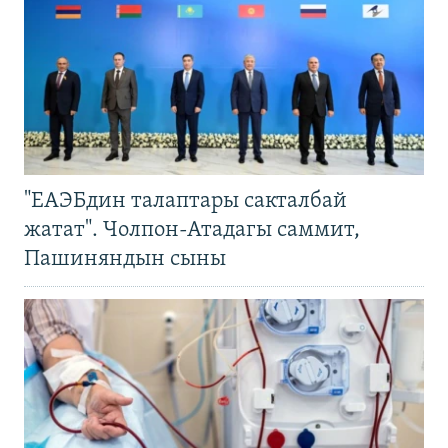
"ЕАЭБдин талаптары сакталбай
жатат". Чолпон-Атадагы саммит,
Пашиняндын сыны