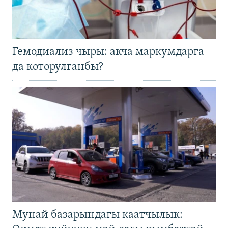
Гемодиализ чыры: акча маркумдарга
да которулганбы?
Мунай базарындагы каатчылык: