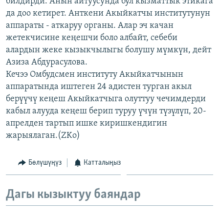
билдирди. Анын айтуусунда бул кызматтык этикага
ОНЛАЙН ШЕРИНЕ
ЭЖЕ-СИҢДИЛЕР
да доо кетирет. Анткени Акыйкатчы институтунун
аппараты - аткаруу органы. Алар эч качан
АЗАТТЫК+
жетекчисине кеңешчи боло албайт, себеби
ЫҢГАЙСЫЗ СУРООЛОР
алардын жеке кызыкчылыгы болушу мүмкүн, дейт
Азиза Абдурасулова.
Кечээ Омбудсмен институту Акыйкатчынын
ЭЕ/АРнун бардык сайттары
аппаратында иштеген 24 адистен турган акыл
берүүчү кеңеш Акыйкатчыга олуттуу чечимдерди
кабыл алууда кеңеш берип туруу үчүн түзүлүп, 20-
апрелден тартып ишке киришкендигин
жарыялаган.(ZKo)
Бөлүшүңүз
Катталыңыз
Дагы кызыктуу баяндар