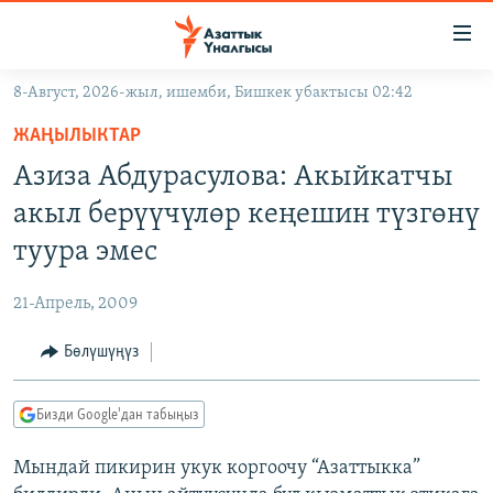
Линктер
Мазмунга
өтүңүз
8-Август, 2026-жыл, ишемби, Бишкек убактысы 02:42
Навигацияга
ЖАҢЫЛЫКТАР
өтүңүз
ЖАҢЫЛЫКТАР
КЫРГЫЗСТАН
Издөөгө
Азиза Абдурасулова: Акыйкатчы
салыңыз
ДҮЙНӨ
КЫРГЫЗСТАН
акыл берүүчүлөр кеңешин түзгөнү
УКРАИНА
САЯСАТ
ДҮЙНӨ
туура эмес
АТАЙЫН ИЛИКТӨӨ
ЭКОНОМИКА
БОРБОР АЗИЯ
21-Апрель, 2009
ТВ ПРОГРАММАЛАР
МАДАНИЯТ
Бөлүшүңүз
ПОДКАСТ
БҮГҮН АЗАТТЫКТА
ӨЗГӨЧӨ ПИКИР
ЭКСПЕРТТЕР ТАЛДАЙТ
Бизди Google'дан табыңыз
БИЗ ЖАНА ДҮЙНӨ
Русский
Мындай пикирин укук коргоочу “Азаттыкка”
ДАНИСТЕ