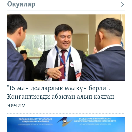
Окуялар
"15 млн долларлык мүлкүн берди".
Конгантиевди абактан алып калган
чечим