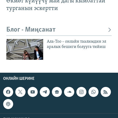
Өкмөт күйүүчү май дагы кымбаттай
турганын эскертти
Блог - Миңсанат
Ала-Тоо – онлайн таалимдин эл
аралык бешиги болууга тийиш
ОНЛАЙН ШЕРИНЕ