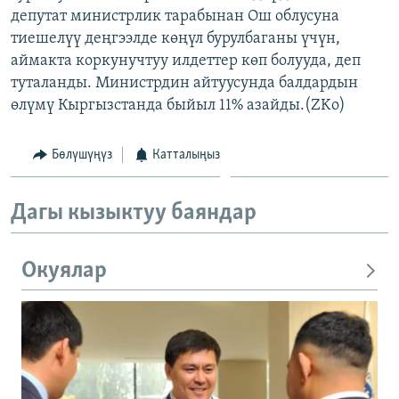
депутат министрлик тарабынан Ош облусуна
ОНЛАЙН ШЕРИНЕ
ЭЖЕ-СИҢДИЛЕР
тиешелүү деңгээлде көңүл бурулбаганы үчүн,
АЗАТТЫК+
аймакта коркунучтуу илдеттер көп болууда, деп
ЫҢГАЙСЫЗ СУРООЛОР
туталанды. Министрдин айтуусунда балдардын
өлүмү Кыргызстанда быйыл 11% азайды.(ZKo)
ЭЕ/АРнун бардык сайттары
Бөлүшүңүз
Катталыңыз
Дагы кызыктуу баяндар
Окуялар