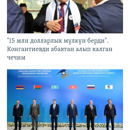
"15 млн долларлык мүлкүн берди".
Конгантиевди абактан алып калган
чечим