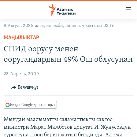
Линктер
Мазмунга
өтүңүз
8-Август, 2026-жыл, ишемби, Бишкек убактысы 03:19
Навигацияга
ЖАҢЫЛЫКТАР
өтүңүз
ЖАҢЫЛЫКТАР
КЫРГЫЗСТАН
Издөөгө
СПИД оорусу менен
салыңыз
ДҮЙНӨ
КЫРГЫЗСТАН
ооругандардын 49% Ош облусунан
УКРАИНА
САЯСАТ
ДҮЙНӨ
23-Апрель, 2009
АТАЙЫН ИЛИКТӨӨ
ЭКОНОМИКА
БОРБОР АЗИЯ
ТВ ПРОГРАММАЛАР
Бөлүшүңүз
МАДАНИЯТ
ПОДКАСТ
БҮГҮН АЗАТТЫКТА
Бизди Google'дан табыңыз
ӨЗГӨЧӨ ПИКИР
ЭКСПЕРТТЕР ТАЛДАЙТ
Мындай маалыматты саламаттыкты сактоо
БИЗ ЖАНА ДҮЙНӨ
Русский
министри Марат Мамбетов депутат И. Жунусовдун
ДАНИСТЕ
суроосуна жооп берип жатып билдирди. Ал эми