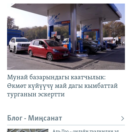
Мунай базарындагы каатчылык:
Өкмөт күйүүчү май дагы кымбаттай
турганын эскертти
Блог - Миңсанат
Ала-Тоо – онлайн таалимдин эл