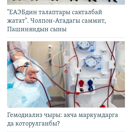
"ЕАЭБдин талаптары сакталбай
жатат". Чолпон-Атадагы саммит,
Пашиняндын сыны
Гемодиализ чыры: акча маркумдарга
да которулганбы?