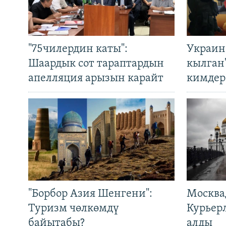
"75чилердин каты":
Украин
Шаардык сот тараптардын
кылган
апелляция арызын карайт
кимдер
"Борбор Азия Шенгени":
Москва
Туризм чөлкөмдү
Курьер
байытабы?
алды