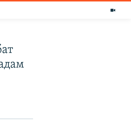
бат
адам