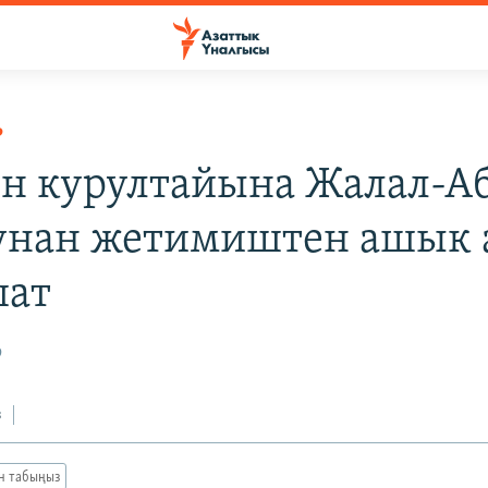
Р
н курултайына Жалал-А
унан жетимиштен ашык 
шат
9
з
ан табыңыз