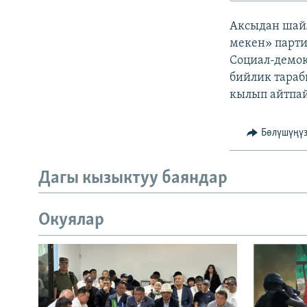
ЭЖЕ-СИҢДИЛЕР
Аксыдан шайл
АЗАТТЫК+
мекен» парти
ЫҢГАЙСЫЗ СУРООЛОР
Социал-демок
бийлик тараб
кылып айтпай
Бөлүшүңү
Дагы кызыктуу баяндар
Окуялар