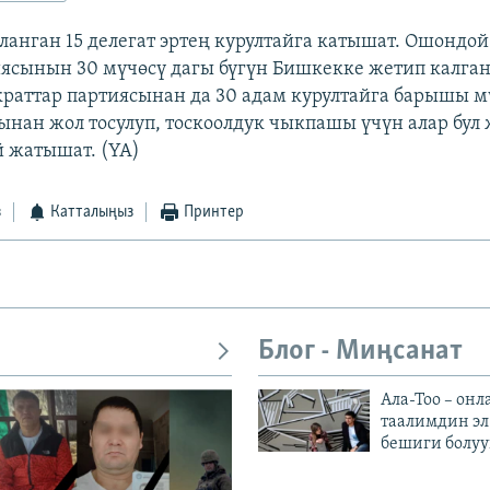
анган 15 делегат эртең курултайга катышат. Ошондой 
ясынын 30 мүчөсү дагы бүгүн Бишкекке жетип калган
раттар партиясынан да 30 адам курултайга барышы м
ынан жол тосулуп, тоскоолдук чыкпашы үчүн алар бул
 жатышат. (YA)
з
Катталыңыз
Принтер
Блог - Миңсанат
Ала-Тоо – онл
таалимдин эл
бешиги болуу