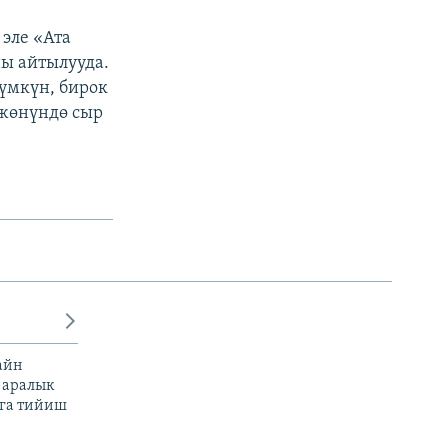
эле «Ата
ы айтылууда.
үмкүн, бирок
 жөнүндө сыр
айн
 аралык
га тийиш