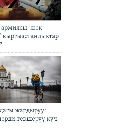
 армиясы "жок
" кыргызстандыктар
?
дагы жардыруу:
лерди текшерүү күч