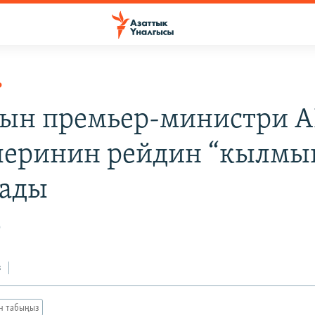
Р
ын премьер-министри 
леринин рейдин “кылмы
тады
9
з
ан табыңыз