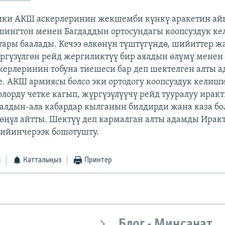
ики АКШ аскерлеринин жекшемби күнкү аракетин ай
шингтон менен Багдаддын ортосундагы коопсуздук 
тары баалады. Кечээ өлкөнүн түштүгүндө, шийиттер ж
гүзүлгөн рейд жергиликтүү бир аялдын өлүмү менен 
ерлеринин тобуна тиешеси бар деп шектелген алты а
е. АКШ армиясы болсо эки ортодогу коопсуздук келиш
олорду четке кагып, жүргүзүлүүчү рейд тууралуу ирак
алдын-ала кабардар кылганын билдирди жана каза бо
көңүл айтты. Шектүү деп кармалган алты адамды Ирак
ийинчерээк бошотушту.
з
Катталыңыз
Принтер
Блог - Миңсанат