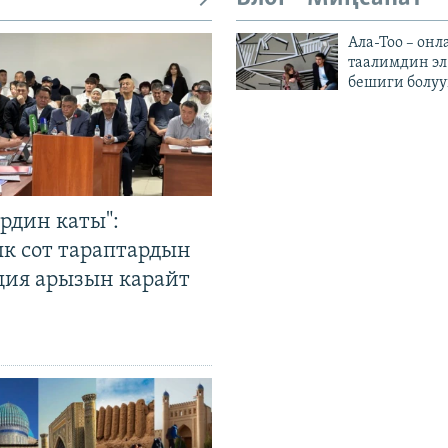
Ала-Тоо – онл
таалимдин эл
бешиги болуу
рдин каты":
к сот тараптардын
ция арызын карайт