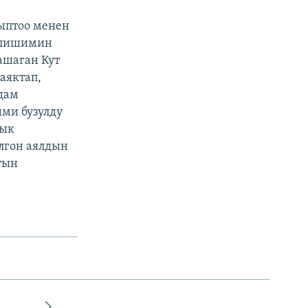
ыптоо менен
келишимин
ашаган Кут
аяктап,
дам
ими бузулду
тык
лгон аялдын
тын