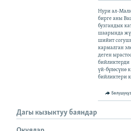
ЭЖЕ-СИҢДИЛЕР
Нури ал-Мал
АЗАТТЫК+
бирге аны Ва
ЫҢГАЙСЫЗ СУРООЛОР
бузгандык ка
шаарында жүр
шийит согушк
кармалган эл
деген ырасто
бийликтерди 
үй-бүлөсүнө 
бийликтери к
Бөлүшүңү
Дагы кызыктуу баяндар
Окуялар