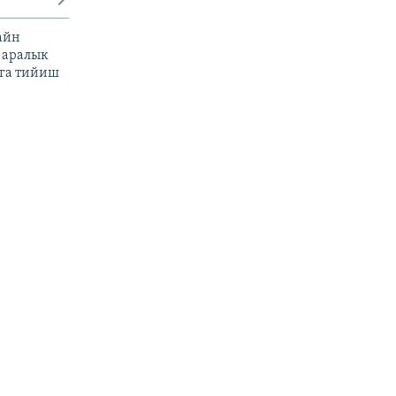
айн
 аралык
га тийиш