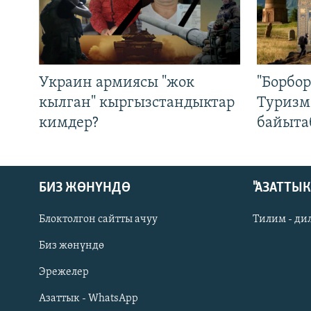
Украин армиясы "жок
"Борбо
кылган" кыргызстандыктар
Туризм
кимдер?
байыта
БИЗ ЖӨНҮНДӨ
"АЗАТТЫ
Блоктолгон сайтты ачуу
Тилим - ди
Биз жөнүндө
Русский
Эрежелер
Азаттык - WhatsApp
ОНЛАЙН ШЕРИНЕ