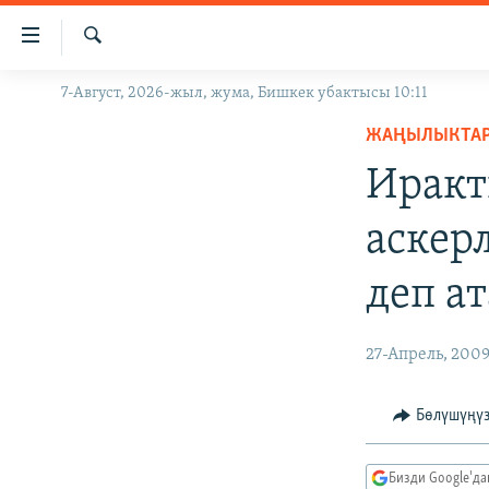
Линктер
Мазмунга
өтүңүз
Издөө
7-Август, 2026-жыл, жума, Бишкек убактысы 10:11
ЖАҢЫЛЫКТАР
Навигацияга
өтүңүз
ЖАҢЫЛЫКТА
КЫРГЫЗСТАН
Издөөгө
Иракт
ДҮЙНӨ
КЫРГЫЗСТАН
салыңыз
УКРАИНА
САЯСАТ
ДҮЙНӨ
аскер
АТАЙЫН ИЛИКТӨӨ
ЭКОНОМИКА
БОРБОР АЗИЯ
деп а
ТВ ПРОГРАММАЛАР
МАДАНИЯТ
ПОДКАСТ
БҮГҮН АЗАТТЫКТА
27-Апрель, 200
ӨЗГӨЧӨ ПИКИР
ЭКСПЕРТТЕР ТАЛДАЙТ
БИЗ ЖАНА ДҮЙНӨ
Бөлүшүңү
ДАНИСТЕ
Бизди Google'д