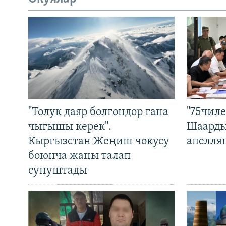
"Толук даяр болгондор гана
"75чиле
чыгышы керек".
Шаарды
Кыргызстан Жеңиш чокусу
апелля
боюнча жаңы талап
сунуштады