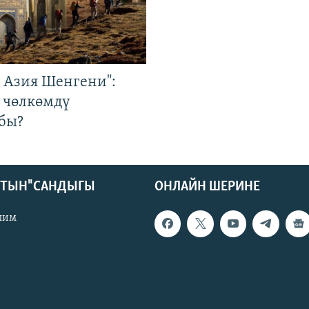
р Азия Шенгени":
 чөлкөмдү
бы?
КТЫН" САНДЫГЫ
ОНЛАЙН ШЕРИНЕ
лим