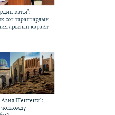
рдин каты":
к сот тараптардын
ция арызын карайт
р Азия Шенгени":
 чөлкөмдү