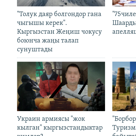
"Толук даяр болгондор гана
"75чиле
чыгышы керек".
Шаарды
Кыргызстан Жеңиш чокусу
апелля
боюнча жаңы талап
сунуштады
Украин армиясы "жок
"Борбо
кылган" кыргызстандыктар
Туризм