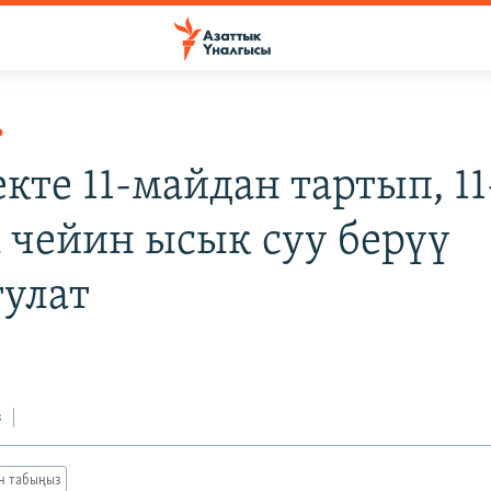
Р
кте 11-майдан тартып, 11
 чейин ысык суу берүү
тулат
з
ан табыңыз