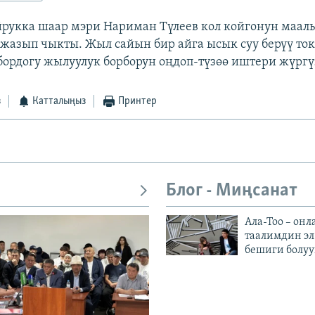
рукка шаар мэри Нариман Түлеев кол койгонун маал
жазып чыкты. Жыл сайын бир айга ысык суу берүү ток
бордогу жылуулук борборун оңдоп-түзөө иштери жүргүз
з
Катталыңыз
Принтер
Блог - Миңсанат
Ала-Тоо – онл
таалимдин эл
бешиги болуу