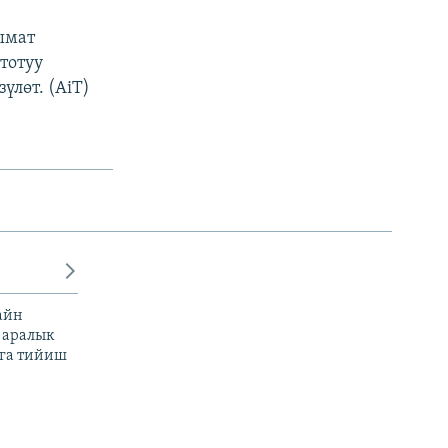
ымат
тотуу
үлөт. (AiT)
айн
 аралык
га тийиш