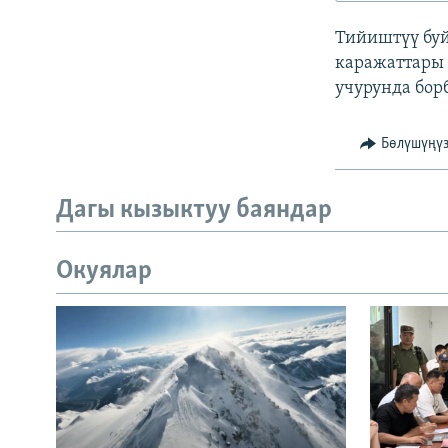
ЭЖЕ-СИҢДИЛЕР
Тийиштүү буй
АЗАТТЫК+
каражаттары 
ЫҢГАЙСЫЗ СУРООЛОР
учурунда бор
Бөлүшүңү
Дагы кызыктуу баяндар
Окуялар