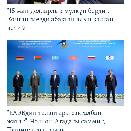
"15 млн долларлык мүлкүн берди".
Конгантиевди абактан алып калган
чечим
"ЕАЭБдин талаптары сакталбай
жатат". Чолпон-Атадагы саммит,
Пашиняндын сыны