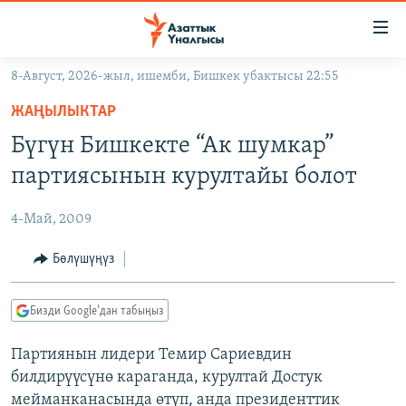
Линктер
Мазмунга
өтүңүз
8-Август, 2026-жыл, ишемби, Бишкек убактысы 22:55
Навигацияга
ЖАҢЫЛЫКТАР
өтүңүз
ЖАҢЫЛЫКТАР
КЫРГЫЗСТАН
Издөөгө
Бүгүн Бишкекте “Ак шумкар”
салыңыз
ДҮЙНӨ
КЫРГЫЗСТАН
партиясынын курултайы болот
УКРАИНА
САЯСАТ
ДҮЙНӨ
4-Май, 2009
АТАЙЫН ИЛИКТӨӨ
ЭКОНОМИКА
БОРБОР АЗИЯ
ТВ ПРОГРАММАЛАР
Бөлүшүңүз
МАДАНИЯТ
ПОДКАСТ
БҮГҮН АЗАТТЫКТА
Бизди Google'дан табыңыз
ӨЗГӨЧӨ ПИКИР
ЭКСПЕРТТЕР ТАЛДАЙТ
Партиянын лидери Темир Сариевдин
БИЗ ЖАНА ДҮЙНӨ
Русский
билдирүүсүнө караганда, курултай Достук
ДАНИСТЕ
мейманканасында өтүп, анда президенттик