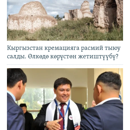
Кыргызстан кремацияга расмий тыюу
салды. Өлкөдө көрүстөн жетиштүүбү?