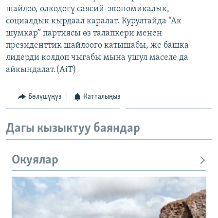
шайлоо, өлкөдөгү саясий-экономикалык,
ОНЛАЙН ШЕРИНЕ
ЭЖЕ-СИҢДИЛЕР
социалдык кырдаал каралат. Курултайда “Ак
АЗАТТЫК+
шумкар” партиясы өз талапкери менен
ЫҢГАЙСЫЗ СУРООЛОР
президенттик шайлоого катышабы, же башка
лидерди колдоп чыгабы мына ушул маселе да
айкындалат.(AiT)
ЭЕ/АРнун бардык сайттары
Бөлүшүңүз
Катталыңыз
Дагы кызыктуу баяндар
Окуялар