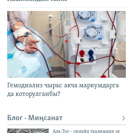
Гемодиализ чыры: акча маркумдарга
да которулганбы?
Блог - Миңсанат
Ала-Тоо – онлайн таалимдин эл