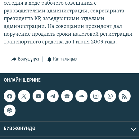
сегодня в ходе рабочего совещания с
ОНЛАЙН ШЕРИНЕ
ЭЖЕ-СИҢДИЛЕР
руководителями администрации, секретариата
АЗАТТЫК+
президента КР, заведующими отделами
администрации. На совещании президент дал
ЫҢГАЙСЫЗ СУРООЛОР
поручение продлить сроки налоговой регистрации
транспортного средства до 1 июня 2009 года.
ЭЕ/АРнун бардык сайттары
Бөлүшүңүз
Катталыңыз
ОНЛАЙН ШЕРИНЕ
БИЗ ЖӨНҮНДӨ