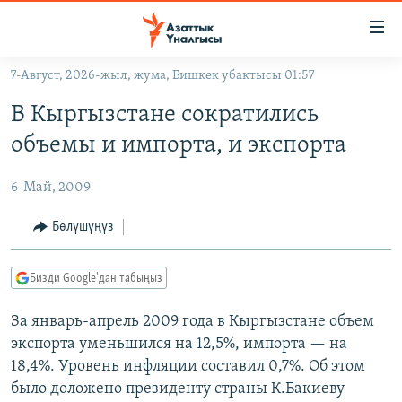
Линктер
Мазмунга
өтүңүз
7-Август, 2026-жыл, жума, Бишкек убактысы 01:57
Навигацияга
ЖАҢЫЛЫКТАР
өтүңүз
В Кыргызстане сократились
КЫРГЫЗСТАН
Издөөгө
объемы и импорта, и экспорта
салыңыз
ДҮЙНӨ
КЫРГЫЗСТАН
6-Май, 2009
УКРАИНА
САЯСАТ
ДҮЙНӨ
АТАЙЫН ИЛИКТӨӨ
ЭКОНОМИКА
БОРБОР АЗИЯ
Бөлүшүңүз
ТВ ПРОГРАММАЛАР
МАДАНИЯТ
Бизди Google'дан табыңыз
ПОДКАСТ
БҮГҮН АЗАТТЫКТА
За январь-апрель 2009 года в Кыргызстане объем
ӨЗГӨЧӨ ПИКИР
ЭКСПЕРТТЕР ТАЛДАЙТ
экспорта уменьшился на 12,5%, импорта — на
БИЗ ЖАНА ДҮЙНӨ
18,4%. Уровень инфляции составил 0,7%. Об этом
Русский
ДАНИСТЕ
было доложено президенту страны К.Бакиеву