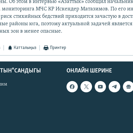
ны. Об этом в интервью «Азаттык» сообщил начальник
 мониторинга МЧС КР Искендер Матазимов. По его и
иск стихийных бедствий приходится зачастую в дост
ные районы юга, поэтому актуальной задачей является
ных зон в менее опасные.
з
Катталыңыз
Принтер
КТЫН" САНДЫГЫ
ОНЛАЙН ШЕРИНЕ
лим