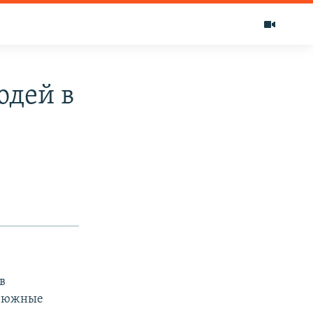
юдей в
в
а южные