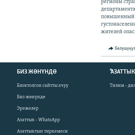
ЭЖЕ-СИҢДИЛЕР
регионы стра
департамента
АЗАТТЫК+
повышенный р
ЫҢГАЙСЫЗ СУРООЛОР
густонаселен
жителей опас
Бөлүшүңү
БИЗ ЖӨНҮНДӨ
"АЗАТТЫ
Блоктолгон сайтты ачуу
Тилим - ди
Биз жөнүндө
Русский
Эрежелер
Азаттык - WhatsApp
ОНЛАЙН ШЕРИНЕ
Азаттыктын тиркемеси