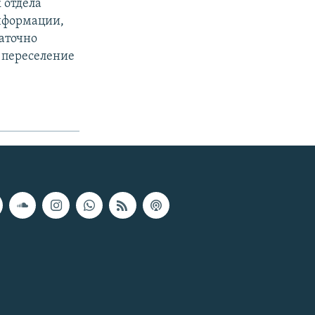
 отдела
нформации,
аточно
 переселение