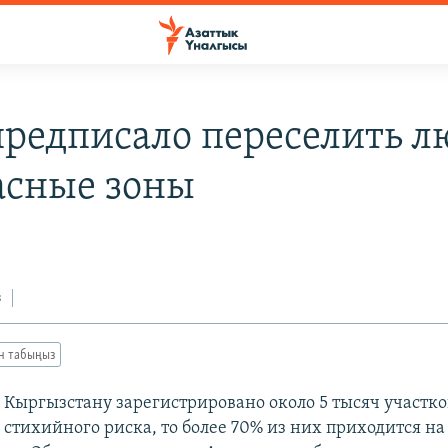
редписало переселить л
асные зоны
з
ан табыңыз
у Кыргызстану зарегистрировано около 5 тысяч участко
стихийного риска, то более 70% из них приходится н