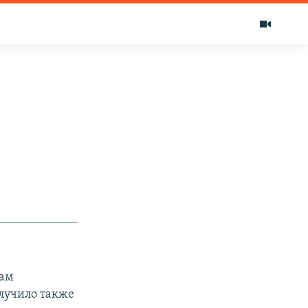
вам
олучило также