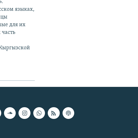
».
сском языках,
зцы
мые для их
 часть
 Кыргызской