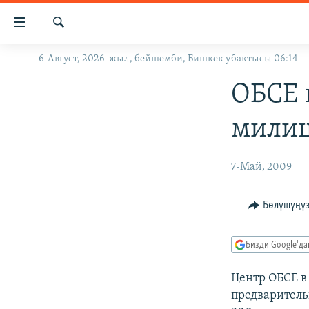
Линктер
Мазмунга
өтүңүз
Издөө
6-Август, 2026-жыл, бейшемби, Бишкек убактысы 06:14
ЖАҢЫЛЫКТАР
Навигацияга
өтүңүз
КЫРГЫЗСТАН
ОБСЕ 
Издөөгө
ДҮЙНӨ
КЫРГЫЗСТАН
салыңыз
милиц
УКРАИНА
САЯСАТ
ДҮЙНӨ
АТАЙЫН ИЛИКТӨӨ
ЭКОНОМИКА
БОРБОР АЗИЯ
7-Май, 2009
ТВ ПРОГРАММАЛАР
МАДАНИЯТ
Бөлүшүңү
ПОДКАСТ
БҮГҮН АЗАТТЫКТА
ӨЗГӨЧӨ ПИКИР
ЭКСПЕРТТЕР ТАЛДАЙТ
Бизди Google'д
БИЗ ЖАНА ДҮЙНӨ
Центр ОБСЕ в
ДАНИСТЕ
предваритель