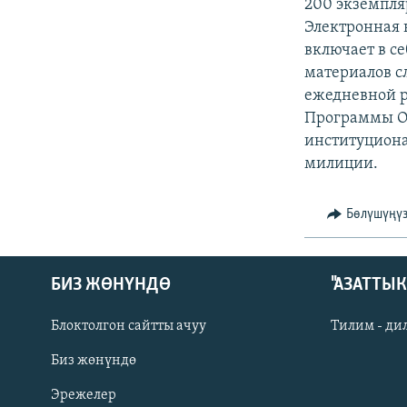
ЭЖЕ-СИҢДИЛЕР
200 экземпля
Электронная 
АЗАТТЫК+
включает в с
ЫҢГАЙСЫЗ СУРООЛОР
материалов с
ежедневной р
Программы ОБ
институциона
милиции.
Бөлүшүңү
БИЗ ЖӨНҮНДӨ
"АЗАТТЫ
Блоктолгон сайтты ачуу
Тилим - ди
Биз жөнүндө
Русский
Эрежелер