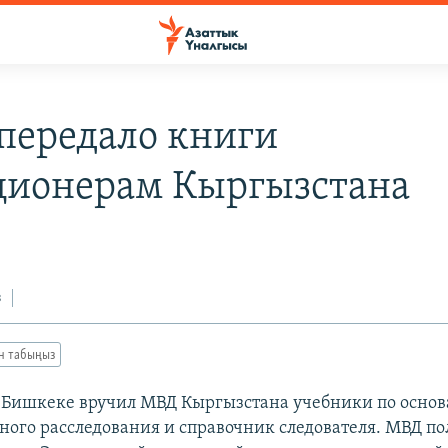
передало книги
ионерам Кыргызстана
з
ан табыңыз
 Бишкеке вручил МВД Кыргызстана учебники по осно
ного расследования и справочник следователя. МВД п