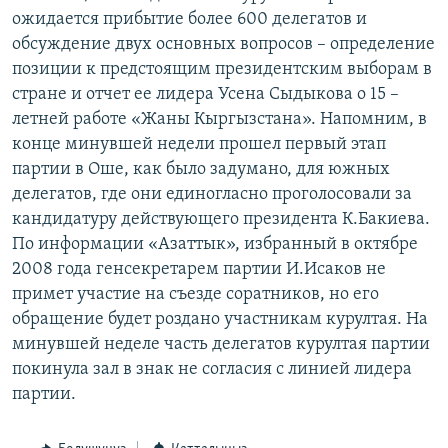
ОНЛАЙН ШЕРИНЕ
ожидается прибытие более 600 делегатов и
ЭЖЕ-СИҢДИЛЕР
обсуждение двух основных вопросов – определение
АЗАТТЫК+
позиции к предстоящим президентским выборам в
ЫҢГАЙСЫЗ СУРООЛОР
стране и отчет ее лидера Усена Сыдыкова о 15 –
летней работе «Жаны Кыргызстана». Напомним, в
конце минувшей недели прошел первый этап
ЭЕ/АРнун бардык сайттары
партии в Оше, как было задумано, для южных
делегатов, где они единогласно проголосовали за
кандидатуру действующего президента К.Бакиева.
По информации «Азаттык», избранный в октябре
2008 года генсекретарем партии И.Исаков не
примет участие на съезде соратников, но его
обращение будет роздано участникам курултая. На
минувшей неделе часть делегатов курултая партии
покинула зал в знак не согласия с линией лидера
партии.