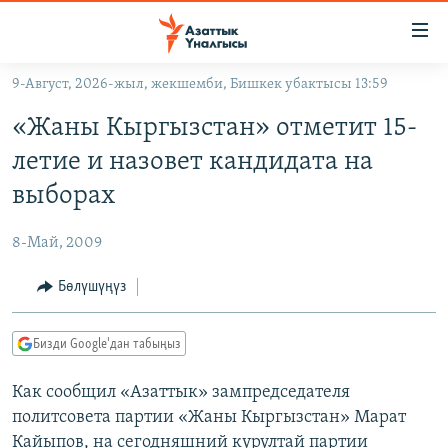
Линктер
Мазмунга
өтүңүз
9-Август, 2026-жыл, жекшемби, Бишкек убактысы 13:59
Навигацияга
ЖАҢЫЛЫКТАР
өтүңүз
«Жаны Кыргызстан» отметит 15-
КЫРГЫЗСТАН
Издөөгө
летие и назовет кандидата на
салыңыз
ДҮЙНӨ
КЫРГЫЗСТАН
выборах
УКРАИНА
САЯСАТ
ДҮЙНӨ
8-Май, 2009
АТАЙЫН ИЛИКТӨӨ
ЭКОНОМИКА
БОРБОР АЗИЯ
ТВ ПРОГРАММАЛАР
Бөлүшүңүз
МАДАНИЯТ
ПОДКАСТ
БҮГҮН АЗАТТЫКТА
Бизди Google'дан табыңыз
ӨЗГӨЧӨ ПИКИР
ЭКСПЕРТТЕР ТАЛДАЙТ
Как сообщил «Азаттык» зампредседателя
БИЗ ЖАНА ДҮЙНӨ
Русский
политсовета партии «Жаны Кыргызстан» Марат
ДАНИСТЕ
Кайыпов, на сегодняшний курултай партии