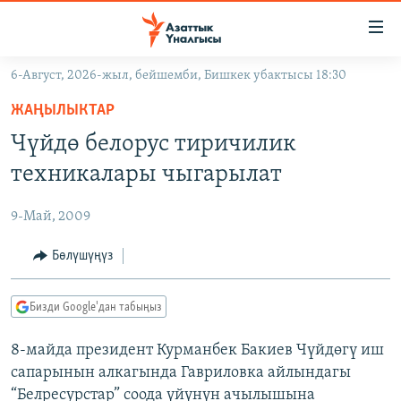
Линктер
Мазмунга
өтүңүз
6-Август, 2026-жыл, бейшемби, Бишкек убактысы 18:30
Навигацияга
ЖАҢЫЛЫКТАР
өтүңүз
ЖАҢЫЛЫКТАР
КЫРГЫЗСТАН
Издөөгө
Чүйдө белорус тиричилик
салыңыз
ДҮЙНӨ
КЫРГЫЗСТАН
техникалары чыгарылат
УКРАИНА
САЯСАТ
ДҮЙНӨ
9-Май, 2009
АТАЙЫН ИЛИКТӨӨ
ЭКОНОМИКА
БОРБОР АЗИЯ
ТВ ПРОГРАММАЛАР
Бөлүшүңүз
МАДАНИЯТ
ПОДКАСТ
БҮГҮН АЗАТТЫКТА
Бизди Google'дан табыңыз
ӨЗГӨЧӨ ПИКИР
ЭКСПЕРТТЕР ТАЛДАЙТ
8-майда президент Курманбек Бакиев Чүйдөгү иш
БИЗ ЖАНА ДҮЙНӨ
Русский
сапарынын алкагында Гавриловка айлындагы
ДАНИСТЕ
“Белресурстар” соода үйүнүн ачылышына