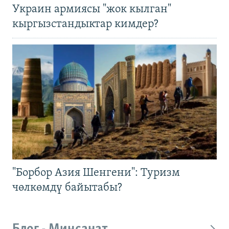
Украин армиясы "жок кылган"
кыргызстандыктар кимдер?
"Борбор Азия Шенгени": Туризм
чөлкөмдү байытабы?