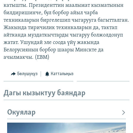
катышты. Президенттин маалымат кызматынын
ОНЛАЙН ШЕРИНЕ
ЭЖЕ-СИҢДИЛЕР
билдиришинче, бул борбор айыл чарба
АЗАТТЫК+
техникаларын биргелешип чыгарууга багытталган.
ЫҢГАЙСЫЗ СУРООЛОР
Жакында тиричилик техинкаларын да, тактап
айтканда муздаткычтарды чыгаруу болжолдонуп
жатат. Ушундай эле соода үйү жакында
ЭЕ/АРнун бардык сайттары
Белорусиянын борбор шаары Минскте да
ачылмакчы. (EBM)
Бөлүшүңүз
Катталыңыз
Дагы кызыктуу баяндар
Окуялар