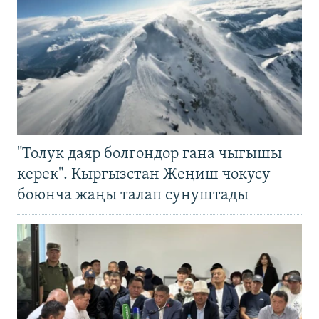
"Толук даяр болгондор гана чыгышы
керек". Кыргызстан Жеңиш чокусу
боюнча жаңы талап сунуштады