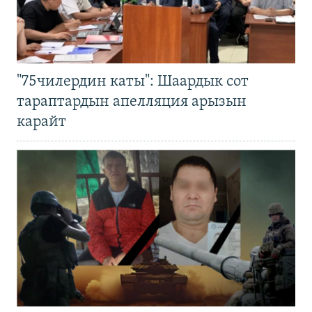
"75чилердин каты": Шаардык сот
тараптардын апелляция арызын
карайт