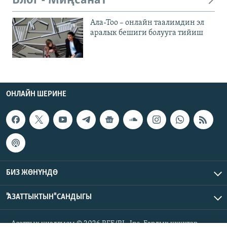
Блог - Миңсанат
Ала-Тоо – онлайн таалимдин эл
аралык бешиги болууга тийиш
ОНЛАЙН ШЕРИНЕ
БИЗ ЖӨНҮНДӨ
"АЗАТТЫКТЫН" САНДЫГЫ
Азаттык үналгысы © 2026 RFE/RL, Inc. Бардык укуктар