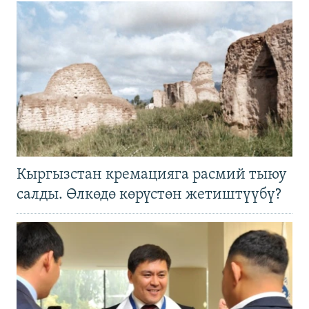
Кыргызстан кремацияга расмий тыюу
салды. Өлкөдө көрүстөн жетиштүүбү?