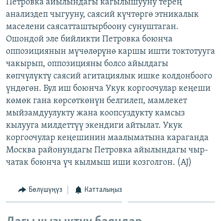
Петровка айылындагы кагылышууну терең
анализдеп чыгууну, саясий күчтөргө этникалык
маселени саясатташтырбоону сунуштаган.
Ошондой эле бийликти Петровка боюнча
оппозициянын мүчөлөрүнө каршы ишти токтотууга
чакырып, оппозицияны болсо айылдагы
көпчүлүктү саясий агитациялык ишке колдонбоого
үндөгөн. Бул иш боюнча Укук коргоочулар кеңеши
көмөк гана көрсөткөнүн белгилеп, мамлекет
мыйзамдуулукту жана коопсуздукту камсыз
кылууга милдеттүү экендиги айтылат. Укук
коргоочулар кеңешинин маалыматына караганда
Москва районундагы Петровка айылындагы чыр-
чатак боюнча үч кылмыш иши козголгон. (AJ)
Бөлүшүңүз
Катталыңыз