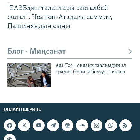
"ЕАЭБдин талаптары сакталбай
жатат". Чолпон-Атадагы саммит,
Пашиняндын сыны
Блог - Миңсанат
Ала-Тоо – онлайн таалимдин эл
аралык бешиги болууга тийиш
ОНЛАЙН ШЕРИНЕ