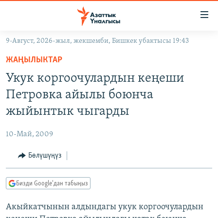
Линктер
Мазмунга
өтүңүз
9-Август, 2026-жыл, жекшемби, Бишкек убактысы 19:43
Навигацияга
ЖАҢЫЛЫКТАР
өтүңүз
ЖАҢЫЛЫКТАР
КЫРГЫЗСТАН
Издөөгө
Укук коргоочулардын кеңеши
салыңыз
ДҮЙНӨ
КЫРГЫЗСТАН
Петровка айылы боюнча
УКРАИНА
САЯСАТ
ДҮЙНӨ
жыйынтык чыгарды
АТАЙЫН ИЛИКТӨӨ
ЭКОНОМИКА
БОРБОР АЗИЯ
10-Май, 2009
ТВ ПРОГРАММАЛАР
МАДАНИЯТ
Бөлүшүңүз
ПОДКАСТ
БҮГҮН АЗАТТЫКТА
ӨЗГӨЧӨ ПИКИР
ЭКСПЕРТТЕР ТАЛДАЙТ
Бизди Google'дан табыңыз
БИЗ ЖАНА ДҮЙНӨ
Русский
Акыйкатчынын алдындагы укук коргоочулардын
ДАНИСТЕ