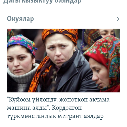
Дагы кызыктуу баяндар
Окуялар
"Күйөөм үйлөндү, жөнөткөн акчама
машина алды". Кордолгон
түркмөнстандык мигрант аялдар