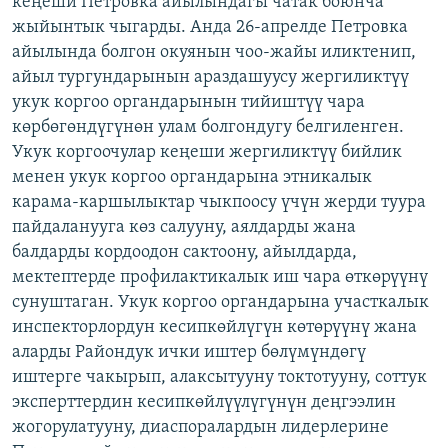
кеңеши Петровка айылындагы чатак боюнча
ОНЛАЙН ШЕРИНЕ
ЭЖЕ-СИҢДИЛЕР
жыйынтык чыгарды. Анда 26-апрелде Петровка
айылында болгон окуянын чоо-жайы иликтенип,
АЗАТТЫК+
айыл тургундарынын араздашуусу жергиликтүү
ЫҢГАЙСЫЗ СУРООЛОР
укук коргоо органдарынын тийиштүү чара
көрбөгөндүгүнөн улам болгондугу белгиленген.
Укук коргоочулар кеңеши жергиликтүү бийлик
ЭЕ/АРнун бардык сайттары
менен укук коргоо органдарына этникалык
карама-каршылыктар чыкпоосу үчүн жерди туура
пайдаланууга көз салууну, аялдарды жана
балдарды кордоодон сактоону, айылдарда,
мектептерде профилактикалык иш чара өткөрүүнү
сунуштаган. Укук коргоо органдарына участкалык
инспекторлордун кесипкөйлүгүн көтөрүүнү жана
аларды Райондук ички иштер бөлүмүндөгү
иштерге чакырып, алаксытууну токтотууну, соттук
эксперттердин кесипкөйлүүлүгүнүн деңгээлин
жогорулатууну, диаспоралардын лидерлерине