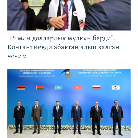
"15 млн долларлык мүлкүн берди".
Конгантиевди абактан алып калган
чечим