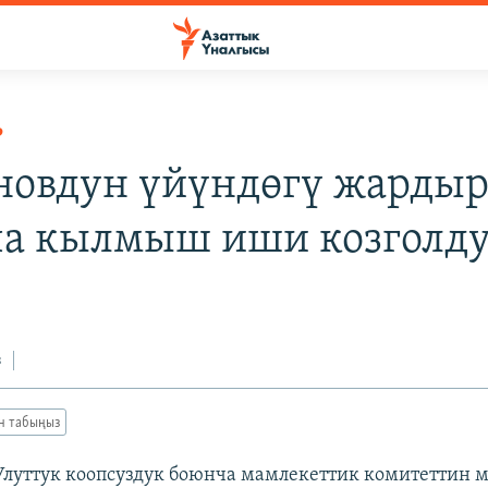
Р
новдун үйүндөгү жарды
а кылмыш иши козголд
з
ан табыңыз
 Улуттук коопсуздук боюнча мамлекеттик комитеттин 