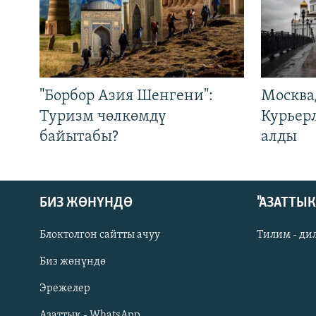
"Борбор Азия Шенгени":
Москва
Туризм чөлкөмдү
Курьер
байытабы?
алды
БИЗ ЖӨНҮНДӨ
"АЗАТТЫ
Блоктолгон сайтты ачуу
Тилим - ди
Биз жөнүндө
Русский
Эрежелер
Азаттык - WhatsApp