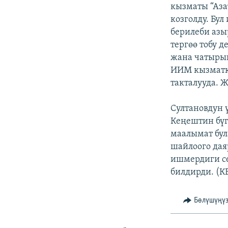
ЭЖЕ-СИҢДИЛЕР
кызматы “Аз
козголду. Бу
АЗАТТЫК+
берилеби азы
ЫҢГАЙСЫЗ СУРООЛОР
тергөө тобу 
жана чатырын
ИИМ кызматке
такталууда. 
Султановдун 
Кеңештин бү
маалымат бул
шайлоого дая
ишмердиги се
билдирди. (К
Бөлүшүңү