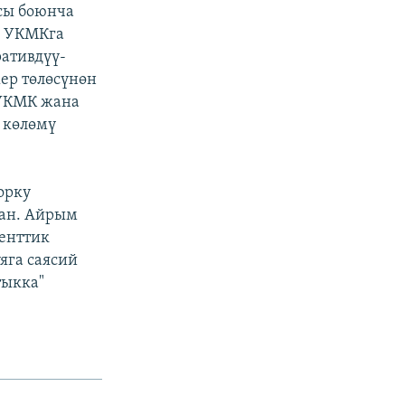
сы боюнча
е УКМКга
ативдүү-
жер төлөсүнөн
 УКМК жана
 көлөмү
орку
ан. Айрым
денттик
яга саясий
тыкка"