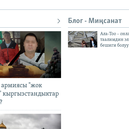
Блог - Миңсанат
Ала-Тоо – онл
таалимдин эл
бешиги болуу
 армиясы "жок
" кыргызстандыктар
?