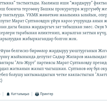
аттыкка” тастыктады. Кылмыш иши “жардыруу” факты
л иш боюнча тергөөнү Башкы прокуратура жүргүзөбү ж
р такталууда. УКМК жөнөткөн маалымка ылайык, опер
депутат Марат Султановдун үйүн кароо учурунда анын 
ан дагы башка жардыргыч зат табышкан эмес. Окуя
рлери тарабынан иликтенип, жарылган заттын күчү,
Жарылуудан жабыркагандар болгон жок.
үйүнө белгисиз бирөөлор жардыруу уюштурганын Жог
гүнкү жыйынында депутат Садыр Жапаров маалымдаг
актары "Ата-Журт" партиясы Марат Султановду прези
рдап жатканын жазып чыгышкан. Султанов өзү бул оку
беп болушу ыктымалдыгын четке какпастыгын "Азат
Е)
з
Катталыңыз
Принтер