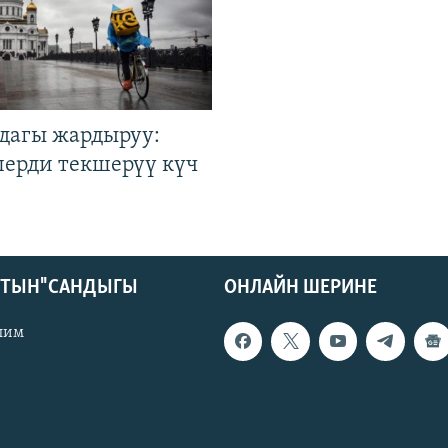
дагы жардыруу:
лерди текшерүү күч
КТЫН" САНДЫГЫ
ОНЛАЙН ШЕРИНЕ
лим