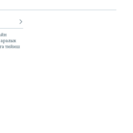
айн
 аралык
га тийиш