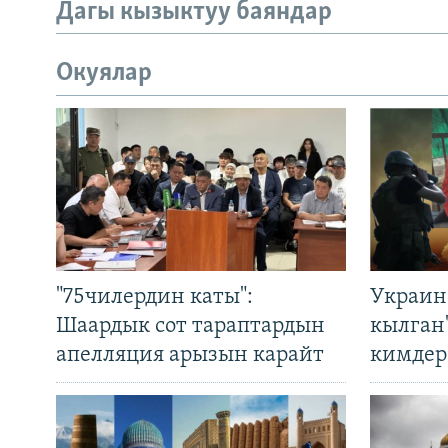
Дагы кызыктуу баяндар
Окуялар
"75чилердин каты":
Украин
Шаардык сот тараптардын
кылган
апелляция арызын карайт
кимдер