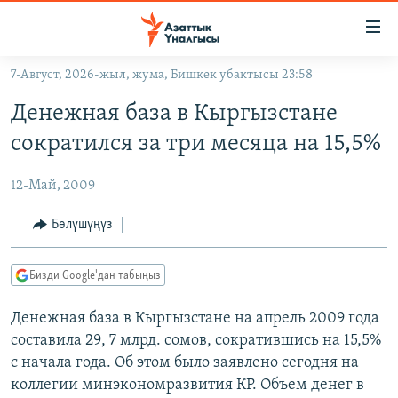
Линктер
Мазмунга
өтүңүз
7-Август, 2026-жыл, жума, Бишкек убактысы 23:58
Навигацияга
ЖАҢЫЛЫКТАР
өтүңүз
Денежная база в Кыргызстане
КЫРГЫЗСТАН
Издөөгө
сократился за три месяца на 15,5%
салыңыз
ДҮЙНӨ
КЫРГЫЗСТАН
12-Май, 2009
УКРАИНА
САЯСАТ
ДҮЙНӨ
АТАЙЫН ИЛИКТӨӨ
ЭКОНОМИКА
БОРБОР АЗИЯ
Бөлүшүңүз
ТВ ПРОГРАММАЛАР
МАДАНИЯТ
Бизди Google'дан табыңыз
ПОДКАСТ
БҮГҮН АЗАТТЫКТА
Денежная база в Кыргызстане на апрель 2009 года
ӨЗГӨЧӨ ПИКИР
ЭКСПЕРТТЕР ТАЛДАЙТ
составила 29, 7 млрд. сомов, сократившись на 15,5%
БИЗ ЖАНА ДҮЙНӨ
с начала года. Об этом было заявлено сегодня на
Русский
ДАНИСТЕ
коллегии минэкономразвития КР. Объем денег в