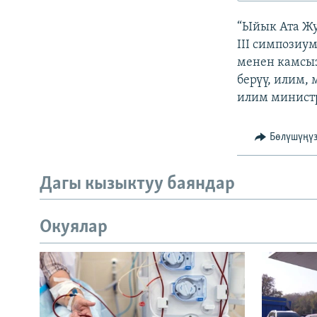
ЭЖЕ-СИҢДИЛЕР
“Ыйык Ата Жу
АЗАТТЫК+
III симпозиу
ЫҢГАЙСЫЗ СУРООЛОР
менен камсыз
берүү, илим,
илим министр
Бөлүшүңү
Дагы кызыктуу баяндар
Окуялар