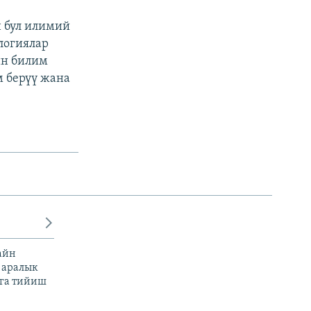
 бул илимий
логиялар
ин билим
м берүү жана
айн
 аралык
га тийиш