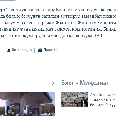
рт” коомдук жаштар кору Бишкекте уюштуруп жаткан
мда билим берүүнүн сапатын арттыруу, заманбап техно
 кылуу маселеси каралат. Жыйынга Жогорку Кеңешт
 маданият жана маалымат саясаты комитетинин, Били
лигинин өкүлдөрү, илимпоздор катышууда. (AJ)
з
Катталыңыз
Принтер
Блог - Миңсанат
Ала-Тоо – онл
таалимдин эл
бешиги болуу