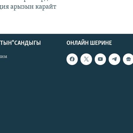
ция арызын карайт
КТЫН" САНДЫГЫ
ОНЛАЙН ШЕРИНЕ
лим