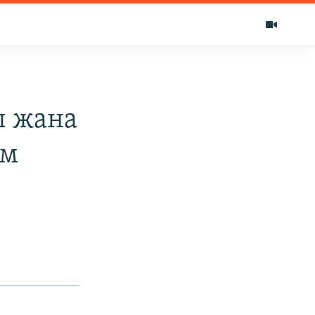
ы жана
ум