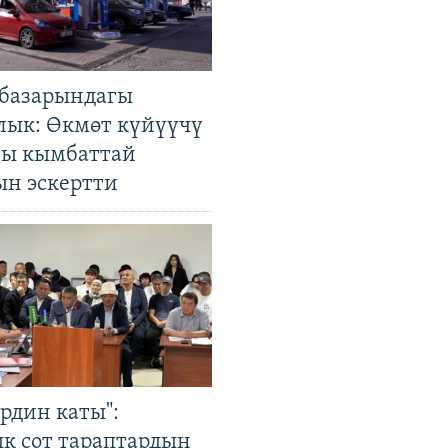
базарындагы
лык: Өкмөт күйүүчү
гы кымбаттай
ын эскертти
рдин каты":
к сот тараптардын