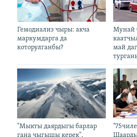
Гемодиализ чыры: акча
Мунай 
маркумдарга да
каатчы
которулганбы?
май да
турган
"Мыкты даярдыгы барлар
"75чиле
гана чыгышы керек".
Шаарды