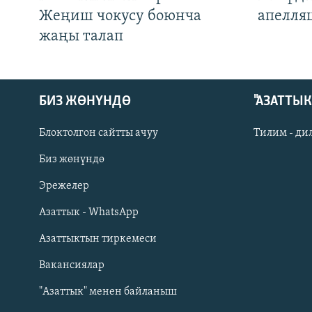
Жеңиш чокусу боюнча
апелля
жаңы талап
БИЗ ЖӨНҮНДӨ
"АЗАТТЫ
Блоктолгон сайтты ачуу
Тилим - ди
Биз жөнүндө
Русский
Эрежелер
Азаттык - WhatsApp
ОНЛАЙН ШЕРИНЕ
Азаттыктын тиркемеси
Вакансиялар
"Азаттык" менен байланыш