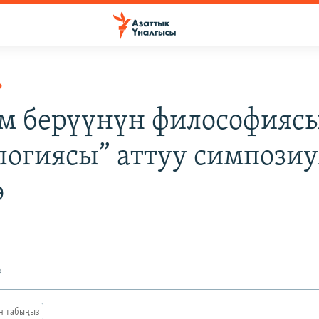
Р
м берүүнүн философияс
логиясы” аттуу симпози
ө
з
ан табыңыз