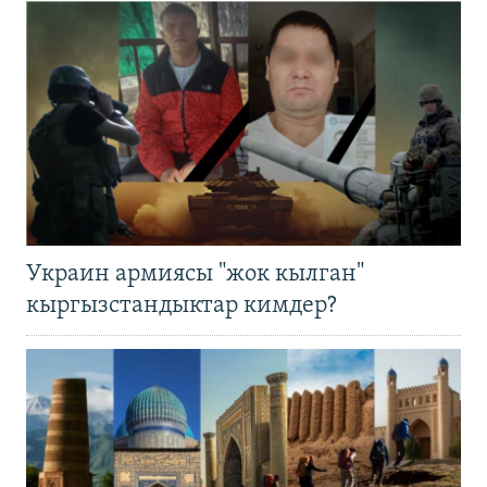
Украин армиясы "жок кылган"
кыргызстандыктар кимдер?