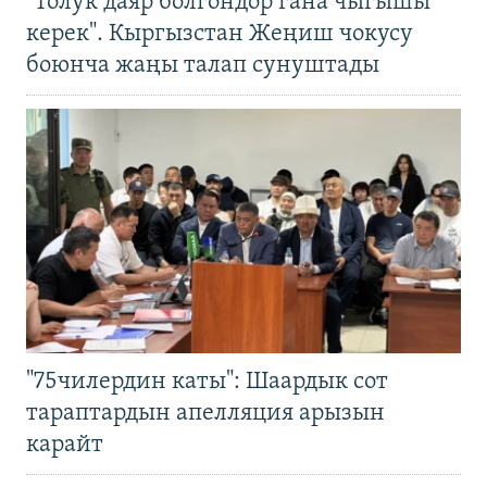
"Толук даяр болгондор гана чыгышы
керек". Кыргызстан Жеңиш чокусу
боюнча жаңы талап сунуштады
"75чилердин каты": Шаардык сот
тараптардын апелляция арызын
карайт