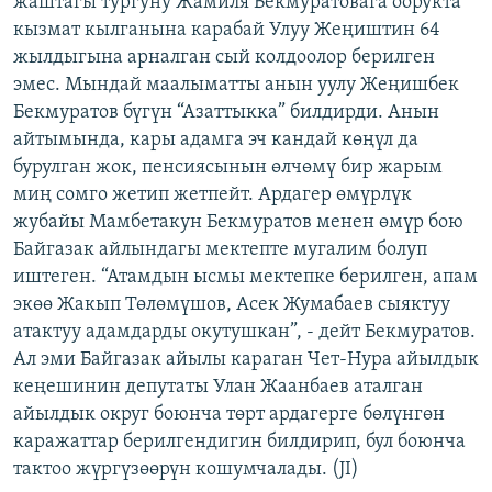
жаштагы тургуну Жамиля Бекмуратовага оорукта
ОНЛАЙН ШЕРИНЕ
ЭЖЕ-СИҢДИЛЕР
кызмат кылганына карабай Улуу Жеңиштин 64
жылдыгына арналган сый колдоолор берилген
АЗАТТЫК+
эмес. Мындай маалыматты анын уулу Жеңишбек
ЫҢГАЙСЫЗ СУРООЛОР
Бекмуратов бүгүн “Азаттыкка” билдирди. Анын
айтымында, кары адамга эч кандай көңүл да
бурулган жок, пенсиясынын өлчөмү бир жарым
ЭЕ/АРнун бардык сайттары
миң сомго жетип жетпейт. Ардагер өмүрлүк
жубайы Мамбетакун Бекмуратов менен өмүр бою
Байгазак айлындагы мектепте мугалим болуп
иштеген. “Атамдын ысмы мектепке берилген, апам
экөө Жакып Төлөмүшов, Асек Жумабаев сыяктуу
атактуу адамдарды окутушкан”, - дейт Бекмуратов.
Ал эми Байгазак айылы караган Чет-Нура айылдык
кеңешинин депутаты Улан Жаанбаев аталган
айылдык округ боюнча төрт ардагерге бөлүнгөн
каражаттар берилгендигин билдирип, бул боюнча
тактоо жүргүзөөрүн кошумчалады. (JI)