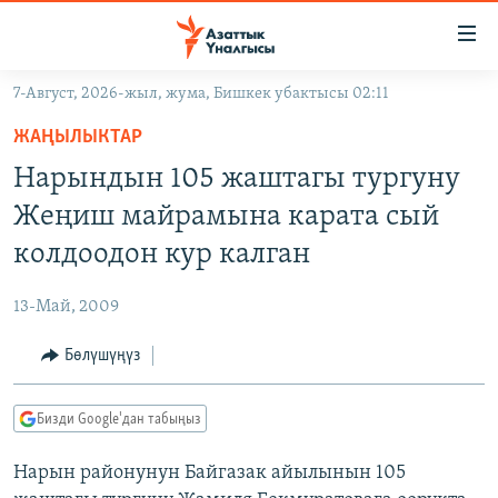
Линктер
Мазмунга
өтүңүз
7-Август, 2026-жыл, жума, Бишкек убактысы 02:11
Навигацияга
ЖАҢЫЛЫКТАР
өтүңүз
ЖАҢЫЛЫКТАР
КЫРГЫЗСТАН
Издөөгө
Нарындын 105 жаштагы тургуну
салыңыз
ДҮЙНӨ
КЫРГЫЗСТАН
Жеңиш майрамына карата сый
УКРАИНА
САЯСАТ
ДҮЙНӨ
колдоодон кур калган
АТАЙЫН ИЛИКТӨӨ
ЭКОНОМИКА
БОРБОР АЗИЯ
13-Май, 2009
ТВ ПРОГРАММАЛАР
МАДАНИЯТ
Бөлүшүңүз
ПОДКАСТ
БҮГҮН АЗАТТЫКТА
ӨЗГӨЧӨ ПИКИР
ЭКСПЕРТТЕР ТАЛДАЙТ
Бизди Google'дан табыңыз
БИЗ ЖАНА ДҮЙНӨ
Русский
Нарын районунун Байгазак айылынын 105
ДАНИСТЕ