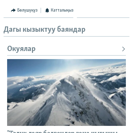
Бөлүшүңүз
Катталыңыз
Дагы кызыктуу баяндар
Окуялар