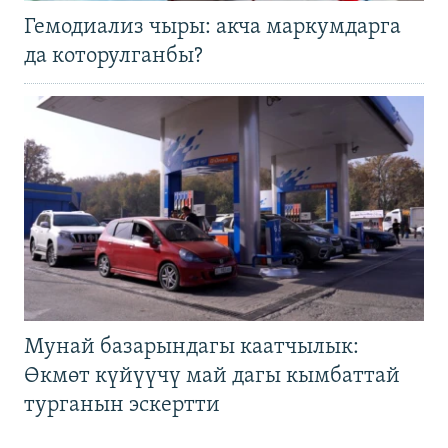
Гемодиализ чыры: акча маркумдарга
да которулганбы?
Мунай базарындагы каатчылык:
Өкмөт күйүүчү май дагы кымбаттай
турганын эскертти