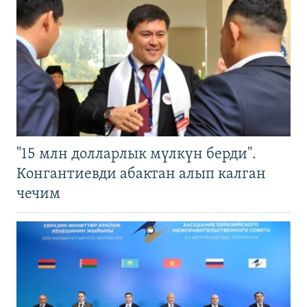
"15 млн долларлык мүлкүн берди".
Конгантиевди абактан алып калган
чечим