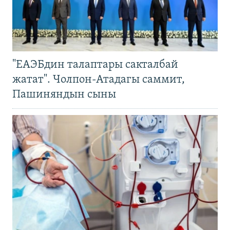
"ЕАЭБдин талаптары сакталбай
жатат". Чолпон-Атадагы саммит,
Пашиняндын сыны