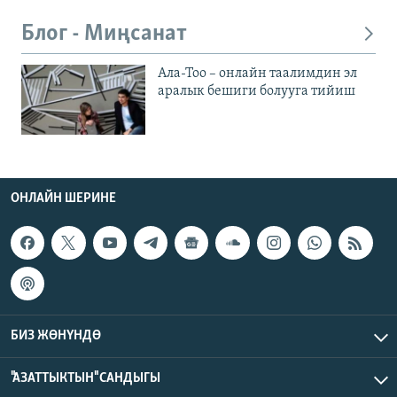
Блог - Миңсанат
Ала-Тоо – онлайн таалимдин эл
аралык бешиги болууга тийиш
ОНЛАЙН ШЕРИНЕ
БИЗ ЖӨНҮНДӨ
"АЗАТТЫКТЫН" САНДЫГЫ