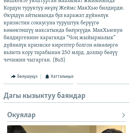
Бишкекте уюштурган маалымат жыйынында
ОНЛАЙН ШЕРИНЕ
ЭЖЕ-СИҢДИЛЕР
Кордун туруктуу өкүлү Жеймс МакХью билдирди.
Өкүлдүн айтымында бул каражат дүйнөлүк
АЗАТТЫК+
кризистин соккусуна туруштук берүүгө
ЫҢГАЙСЫЗ СУРООЛОР
көмөктөшүү максатында бөлүнүүдө. МакХьюнун
билдиргенине караганда “Чоң жыйырмалык”
дүйнөлүк кризиске кирептер болгон өлкөлөргө
ЭЕ/АРнун бардык сайттары
валюта кору тарабынан 250 млрд. доллар бөлүү
чечимин чыгарган. (BuS)
Бөлүшүңүз
Катталыңыз
Дагы кызыктуу баяндар
Окуялар