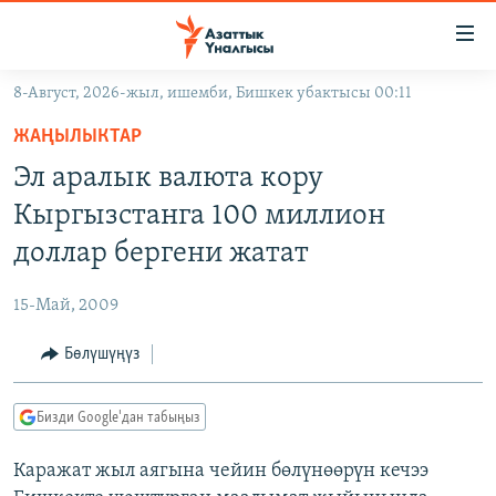
Линктер
Мазмунга
өтүңүз
8-Август, 2026-жыл, ишемби, Бишкек убактысы 00:11
Навигацияга
ЖАҢЫЛЫКТАР
өтүңүз
ЖАҢЫЛЫКТАР
КЫРГЫЗСТАН
Издөөгө
Эл аралык валюта кору
салыңыз
ДҮЙНӨ
КЫРГЫЗСТАН
Кыргызстанга 100 миллион
УКРАИНА
САЯСАТ
ДҮЙНӨ
доллар бергени жатат
АТАЙЫН ИЛИКТӨӨ
ЭКОНОМИКА
БОРБОР АЗИЯ
15-Май, 2009
ТВ ПРОГРАММАЛАР
МАДАНИЯТ
Бөлүшүңүз
ПОДКАСТ
БҮГҮН АЗАТТЫКТА
ӨЗГӨЧӨ ПИКИР
ЭКСПЕРТТЕР ТАЛДАЙТ
Бизди Google'дан табыңыз
БИЗ ЖАНА ДҮЙНӨ
Русский
Каражат жыл аягына чейин бөлүнөөрүн кечээ
ДАНИСТЕ