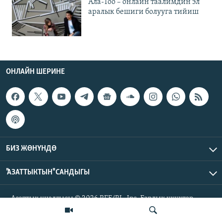
Ала-Тоо – онлайн таалимдин эл
аралык бешиги болууга тийиш
ОНЛАЙН ШЕРИНЕ
БИЗ ЖӨНҮНДӨ
"АЗАТТЫКТЫН" САНДЫГЫ
Азаттык үналгысы © 2026 RFE/RL, Inc. Бардык укуктар
корголгон.