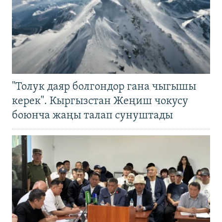
"Толук даяр болгондор гана чыгышы
керек". Кыргызстан Жеңиш чокусу
боюнча жаңы талап сунуштады