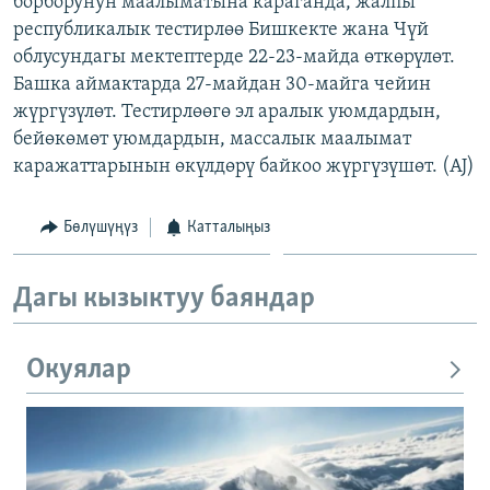
борборунун маалыматына караганда, жалпы
ОНЛАЙН ШЕРИНЕ
ЭЖЕ-СИҢДИЛЕР
республикалык тестирлөө Бишкекте жана Чүй
облусундагы мектептерде 22-23-майда өткөрүлөт.
АЗАТТЫК+
Башка аймактарда 27-майдан 30-майга чейин
ЫҢГАЙСЫЗ СУРООЛОР
жүргүзүлөт. Тестирлөөгө эл аралык уюмдардын,
бейөкөмөт уюмдардын, массалык маалымат
каражаттарынын өкүлдөрү байкоо жүргүзүшөт. (AJ)
ЭЕ/АРнун бардык сайттары
Бөлүшүңүз
Катталыңыз
Дагы кызыктуу баяндар
Окуялар