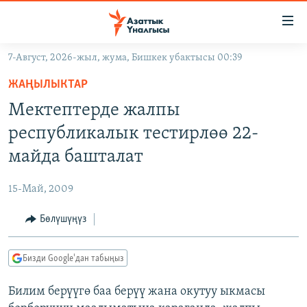
Линктер
Мазмунга
өтүңүз
7-Август, 2026-жыл, жума, Бишкек убактысы 00:39
Навигацияга
ЖАҢЫЛЫКТАР
өтүңүз
ЖАҢЫЛЫКТАР
КЫРГЫЗСТАН
Издөөгө
Мектептерде жалпы
салыңыз
ДҮЙНӨ
КЫРГЫЗСТАН
республикалык тестирлөө 22-
УКРАИНА
САЯСАТ
ДҮЙНӨ
майда башталат
АТАЙЫН ИЛИКТӨӨ
ЭКОНОМИКА
БОРБОР АЗИЯ
15-Май, 2009
ТВ ПРОГРАММАЛАР
МАДАНИЯТ
Бөлүшүңүз
ПОДКАСТ
БҮГҮН АЗАТТЫКТА
ӨЗГӨЧӨ ПИКИР
ЭКСПЕРТТЕР ТАЛДАЙТ
Бизди Google'дан табыңыз
БИЗ ЖАНА ДҮЙНӨ
Русский
Билим берүүгө баа берүү жана окутуу ыкмасы
ДАНИСТЕ