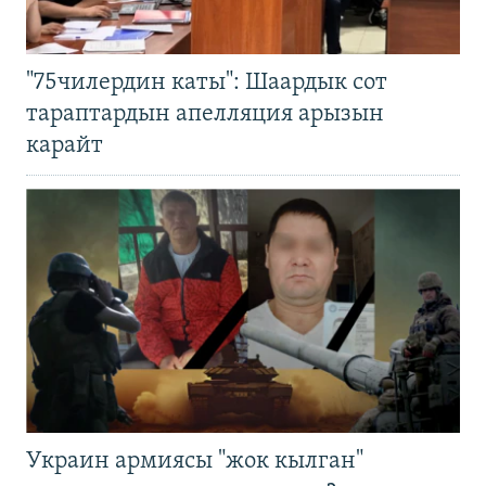
"75чилердин каты": Шаардык сот
тараптардын апелляция арызын
карайт
Украин армиясы "жок кылган"