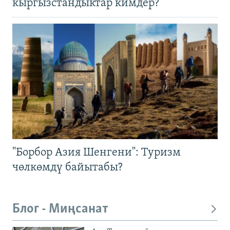
кыргызстандыктар кимдер?
"Борбор Азия Шенгени": Туризм
чөлкөмдү байытабы?
Блог - Миңсанат