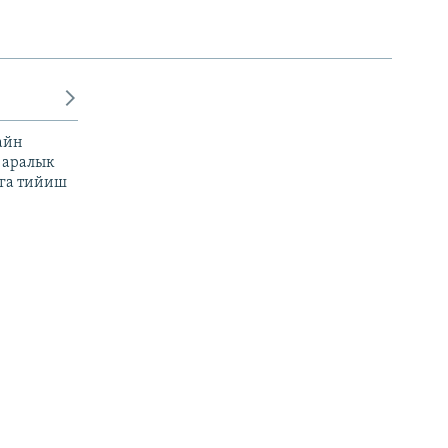
айн
 аралык
га тийиш