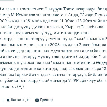
ыймылынын жетекчиси Өндүрүш Токтоназаровдун билд
-мэр М.Исмаилов жооп жолдогон. Анда, “Сизди Горьк
2009-жылдын 18-майында саат 11.00дөн 13.00гө чейи
ндө билдирүүңүздү карап чыгып, Кыргыз Республика
 тынч, куралсыз чогултуу, митингдерди жана
яларды эркин өткөрүү укугу жөнүндө” мыйзамынын 3
 шаарынын мэриясынын 2008-жылдын 2-октябрында
айык сиздер тараптан коомдук тартипти сактоо боюн
ул акцияны өткөрүү мүмкүн экендигин билдиребиз”,-д
алгысынын угармандар кыймылынын жетекчиси Өндү
дун билдиргенине караганда, нааразылык иш-чара 1
аксим Горький атындагы аянтта өткөрүлүп, бийликке
спубликанын баардык аймагында УТРК аркылуу обого
макчы. (AJ)
з
Катталыңыз
Принтер