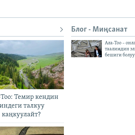
Блог - Миңсанат
Ала-Тоо – онл
таалимдин эл
бешиги болуу
Тоо: Темир кендин
гиндеги талкуу
 каңкуулайт?