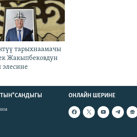
ктүү тарыхнаамачы
к Жакыпбековдун
 элесине
КТЫН" САНДЫГЫ
ОНЛАЙН ШЕРИНЕ
лим