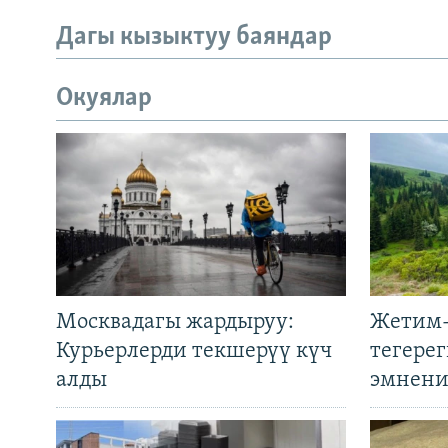
Дагы кызыктуу баяндар
Окуялар
Москвадагы жардыруу:
Жетим-
Курьерлерди текшерүү күч
тегере
алды
эмнени