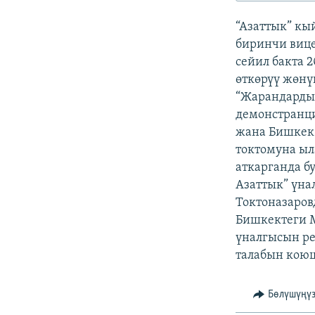
ЭЖЕ-СИҢДИЛЕР
“Азаттык” к
АЗАТТЫК+
биринчи вице
ЫҢГАЙСЫЗ СУРООЛОР
сейил бакта 
өткөрүү жөнү
“Жарандардын
демонстранци
жана Бишкек
токтомуна ыл
аткарганда б
Азаттык” үн
Токтоназаров
Бишкектеги М
үналгысын ре
талабын коюш
Бөлүшүңү