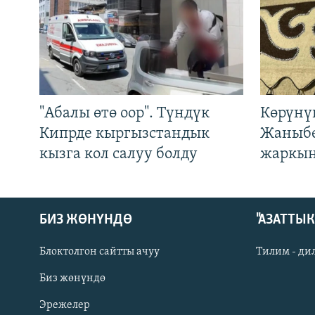
"Абалы өтө оор". Түндүк
Көрүнү
Кипрде кыргызстандык
Жаныбе
кызга кол салуу болду
жаркын
БИЗ ЖӨНҮНДӨ
"АЗАТТЫ
Блоктолгон сайтты ачуу
Тилим - ди
Биз жөнүндө
Русский
Эрежелер