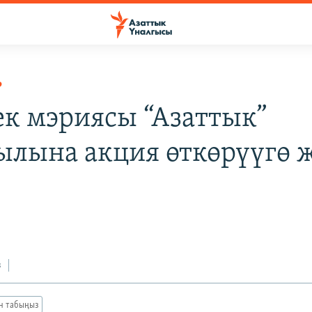
Р
к мэриясы “Азаттык”
лына акция өткөрүүгө 
з
ан табыңыз