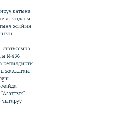
ирүү катына
ий атындагы
н тынч жыйын
сынын
-статьясына
гы №436
ча кепилдикти
еп жазылган.
рүш
8-майда
 “Азаттык”
 чыгаруу