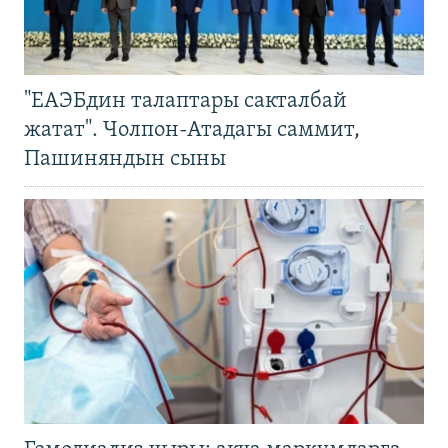
"ЕАЭБдин талаптары сакталбай
жатат". Чолпон-Атадагы саммит,
Пашиняндын сыны