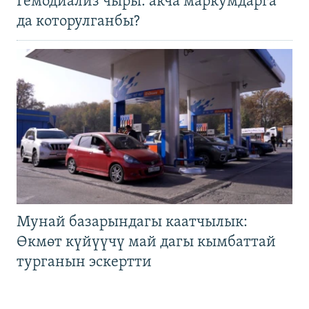
Гемодиализ чыры: акча маркумдарга
да которулганбы?
Мунай базарындагы каатчылык:
Өкмөт күйүүчү май дагы кымбаттай
турганын эскертти