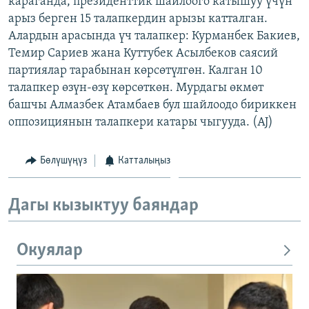
караганда, президенттик шайлоого катышуу үчүн
ОНЛАЙН ШЕРИНЕ
ЭЖЕ-СИҢДИЛЕР
арыз берген 15 талапкердин арызы катталган.
Алардын арасында үч талапкер: Курманбек Бакиев,
АЗАТТЫК+
Темир Сариев жана Куттубек Асылбеков саясий
ЫҢГАЙСЫЗ СУРООЛОР
партиялар тарабынан көрсөтүлгөн. Калган 10
талапкер өзүн-өзү көрсөткөн. Мурдагы өкмөт
башчы Алмазбек Атамбаев бул шайлоодо бириккен
ЭЕ/АРнун бардык сайттары
оппозициянын талапкери катары чыгууда. (AJ)
Бөлүшүңүз
Катталыңыз
Дагы кызыктуу баяндар
Окуялар