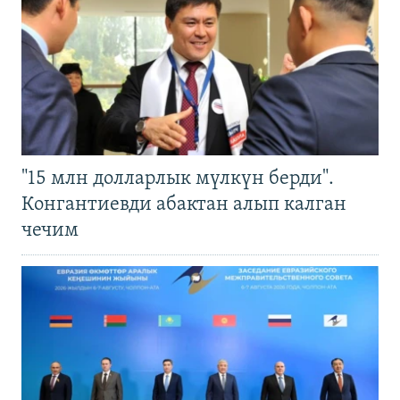
"15 млн долларлык мүлкүн берди".
Конгантиевди абактан алып калган
чечим