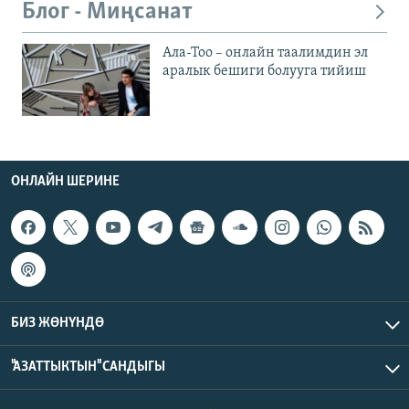
Блог - Миңсанат
Ала-Тоо – онлайн таалимдин эл
аралык бешиги болууга тийиш
ОНЛАЙН ШЕРИНЕ
БИЗ ЖӨНҮНДӨ
"АЗАТТЫКТЫН" САНДЫГЫ