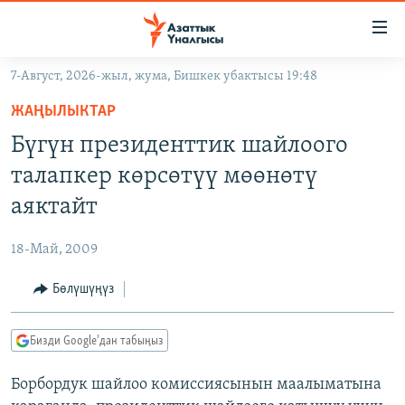
Линктер
Мазмунга
өтүңүз
7-Август, 2026-жыл, жума, Бишкек убактысы 19:48
Навигацияга
ЖАҢЫЛЫКТАР
өтүңүз
ЖАҢЫЛЫКТАР
КЫРГЫЗСТАН
Издөөгө
Бүгүн президенттик шайлоого
салыңыз
ДҮЙНӨ
КЫРГЫЗСТАН
талапкер көрсөтүү мөөнөтү
УКРАИНА
САЯСАТ
ДҮЙНӨ
аяктайт
АТАЙЫН ИЛИКТӨӨ
ЭКОНОМИКА
БОРБОР АЗИЯ
18-Май, 2009
ТВ ПРОГРАММАЛАР
МАДАНИЯТ
Бөлүшүңүз
ПОДКАСТ
БҮГҮН АЗАТТЫКТА
ӨЗГӨЧӨ ПИКИР
ЭКСПЕРТТЕР ТАЛДАЙТ
Бизди Google'дан табыңыз
БИЗ ЖАНА ДҮЙНӨ
Русский
Борбордук шайлоо комиссиясынын маалыматына
ДАНИСТЕ