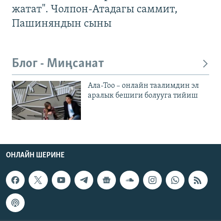
жатат". Чолпон-Атадагы саммит,
Пашиняндын сыны
Блог - Миңсанат
Ала-Тоо – онлайн таалимдин эл
аралык бешиги болууга тийиш
ОНЛАЙН ШЕРИНЕ