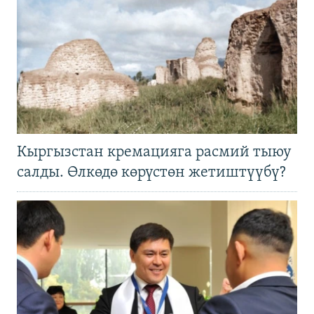
Кыргызстан кремацияга расмий тыюу
салды. Өлкөдө көрүстөн жетиштүүбү?