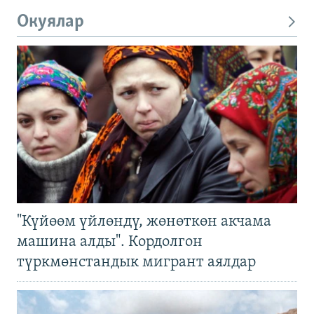
Окуялар
"Күйөөм үйлөндү, жөнөткөн акчама
машина алды". Кордолгон
түркмөнстандык мигрант аялдар