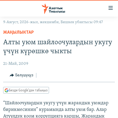
Линктер
Мазмунга
өтүңүз
9-Август, 2026-жыл, жекшемби, Бишкек убактысы 09:47
Навигацияга
ЖАҢЫЛЫКТАР
өтүңүз
ЖАҢЫЛЫКТАР
КЫРГЫЗСТАН
Издөөгө
Алты уюм шайлоочулардын укугу
салыңыз
ДҮЙНӨ
КЫРГЫЗСТАН
үчүн күрөшкө чыкты
УКРАИНА
САЯСАТ
ДҮЙНӨ
21-Май, 2009
АТАЙЫН ИЛИКТӨӨ
ЭКОНОМИКА
БОРБОР АЗИЯ
ТВ ПРОГРАММАЛАР
Бөлүшүңүз
МАДАНИЯТ
ПОДКАСТ
БҮГҮН АЗАТТЫКТА
Бизди Google'дан табыңыз
ӨЗГӨЧӨ ПИКИР
ЭКСПЕРТТЕР ТАЛДАЙТ
“Шайлоочулардын укугу үчүн жарандык уюмдар
БИЗ ЖАНА ДҮЙНӨ
Русский
бирикмесинин” курамында алты уюм бар. Алар
ДАНИСТЕ
Атуулдук коом коррупцияга каршы, Жарандык