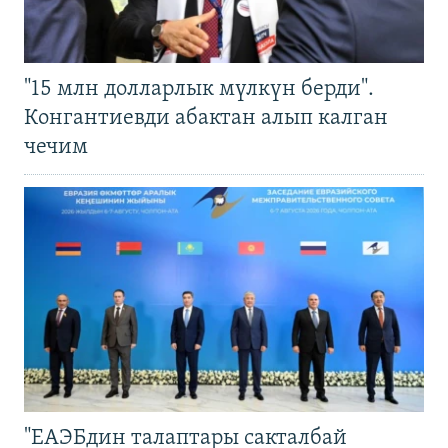
"15 млн долларлык мүлкүн берди".
Конгантиевди абактан алып калган
чечим
"ЕАЭБдин талаптары сакталбай