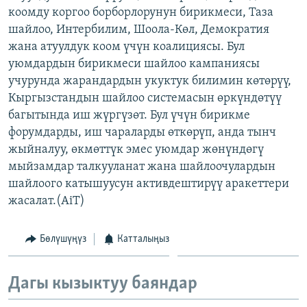
коомду коргоо борборлорунун бирикмеси, Таза
ОНЛАЙН ШЕРИНЕ
ЭЖЕ-СИҢДИЛЕР
шайлоо, Интербилим, Шоола-Көл, Демократия
АЗАТТЫК+
жана атуулдук коом үчүн коалициясы. Бул
ЫҢГАЙСЫЗ СУРООЛОР
уюмдардын бирикмеси шайлоо кампаниясы
учурунда жарандардын укуктук билимин көтөрүү,
Кыргызстандын шайлоо системасын өркүндөтүү
ЭЕ/АРнун бардык сайттары
багытында иш жүргүзөт. Бул үчүн бирикме
форумдарды, иш чараларды өткөрүп, анда тынч
жыйналуу, өкмөттүк эмес уюмдар жөнүндөгү
мыйзамдар талкууланат жана шайлоочулардын
шайлоого катышуусун активдештирүү аракеттери
жасалат.(AiT)
Бөлүшүңүз
Катталыңыз
Дагы кызыктуу баяндар