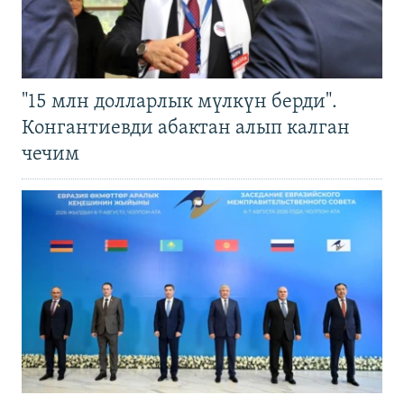
"15 млн долларлык мүлкүн берди".
Конгантиевди абактан алып калган
чечим