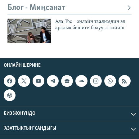
Блог - Миңсанат
Ала-Тоо – онлайн таалимдин эл
аралык бешиги болууга тийиш
ОНЛАЙН ШЕРИНЕ
БИЗ ЖӨНҮНДӨ
"АЗАТТЫКТЫН" САНДЫГЫ