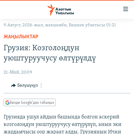
Линктер
Мазмунга
өтүңүз
9-Август, 2026-жыл, жекшемби, Бишкек убактысы 01:21
Навигацияга
ЖАҢЫЛЫКТАР
өтүңүз
ЖАҢЫЛЫКТАР
КЫРГЫЗСТАН
Издөөгө
Грузия: Козголоңдун
салыңыз
ДҮЙНӨ
КЫРГЫЗСТАН
уюштуруучусу өлтүрүлдү
УКРАИНА
САЯСАТ
ДҮЙНӨ
21-Май, 2009
АТАЙЫН ИЛИКТӨӨ
ЭКОНОМИКА
БОРБОР АЗИЯ
ТВ ПРОГРАММАЛАР
Бөлүшүңүз
МАДАНИЯТ
ПОДКАСТ
БҮГҮН АЗАТТЫКТА
Бизди Google'дан табыңыз
ӨЗГӨЧӨ ПИКИР
ЭКСПЕРТТЕР ТАЛДАЙТ
Грузияда ушул айдын башында болгон аскерий
БИЗ ЖАНА ДҮЙНӨ
Русский
козголоңдун уюштуруучусу өлтүрүлүп, анын эки
ДАНИСТЕ
жардамчысы оор жараат алды. Грузиянын Ички