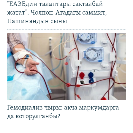
"ЕАЭБдин талаптары сакталбай
жатат". Чолпон-Атадагы саммит,
Пашиняндын сыны
Гемодиализ чыры: акча маркумдарга
да которулганбы?