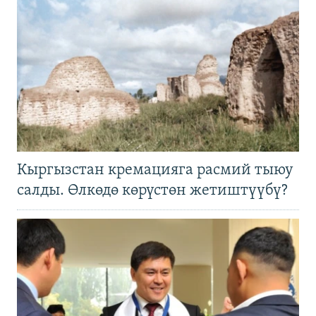
Кыргызстан кремацияга расмий тыюу
салды. Өлкөдө көрүстөн жетиштүүбү?