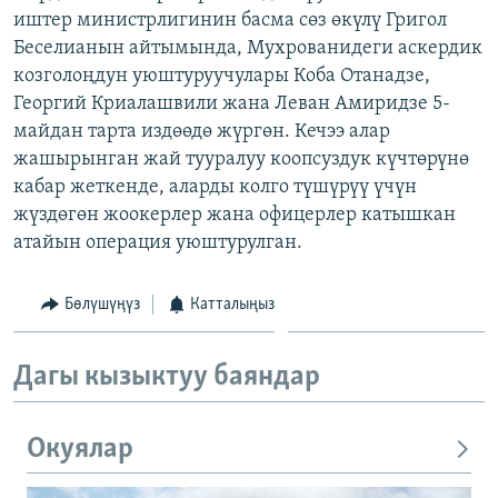
иштер министрлигинин басма сөз өкүлү Григол
ОНЛАЙН ШЕРИНЕ
ЭЖЕ-СИҢДИЛЕР
Беселианын айтымында, Мухрованидеги аскердик
АЗАТТЫК+
козголоңдун уюштуруучулары Коба Отанадзе,
ЫҢГАЙСЫЗ СУРООЛОР
Георгий Криалашвили жана Леван Амиридзе 5-
майдан тарта издөөдө жүргөн. Кечээ алар
жашырынган жай тууралуу коопсуздук күчтөрүнө
ЭЕ/АРнун бардык сайттары
кабар жеткенде, аларды колго түшүрүү үчүн
жүздөгөн жоокерлер жана офицерлер катышкан
атайын операция уюштурулган.
Бөлүшүңүз
Катталыңыз
Дагы кызыктуу баяндар
Окуялар