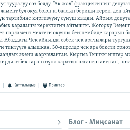
уя тууралуу сөз болду. “Ак жол” фракциясынын депута
рламент бул окуя боюнча баасын бериши керек, деп ай
н тартибине киргизүүнү сунуш кылды. Айрым депута
абык каралашы керектигин айтышты. Жогорку Кеңеш
ев парламент Чектеги окуяны бейшембиде карарын би
л-Абаддагы Чек айлында өзбек чек арачылары тургу
үн тинтүүгө алышкан. 30-апрелде чек ара бекети орно
 таандык экени жарыяланган. Кыргыз Тышкы иштер м
 жерди өзбек тарап өзүнө каратып алганын айытап, нот
з
Катталыңыз
Принтер
Блог - Миңсанат