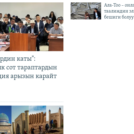
Ала-Тоо – онл
таалимдин эл
бешиги болуу
рдин каты":
к сот тараптардын
ция арызын карайт