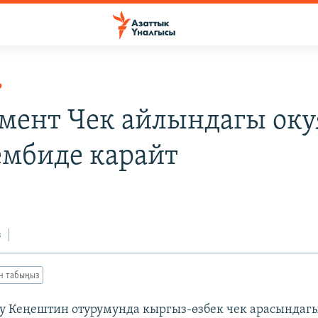
Р
мент Чек айлындагы ок
мбиде карайт
з
ан табыңыз
у Кеңештин отурумунда кыргыз-өзбек чек арасындаг