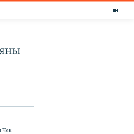
уяны
ы Чек