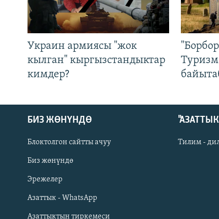
Украин армиясы "жок
"Борбо
кылган" кыргызстандыктар
Туризм
кимдер?
байыта
БИЗ ЖӨНҮНДӨ
"АЗАТТЫ
Блоктолгон сайтты ачуу
Тилим - ди
Биз жөнүндө
Русский
Эрежелер
Азаттык - WhatsApp
ОНЛАЙН ШЕРИНЕ
Азаттыктын тиркемеси