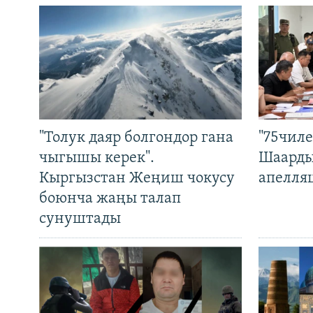
"Толук даяр болгондор гана
"75чиле
чыгышы керек".
Шаарды
Кыргызстан Жеңиш чокусу
апелля
боюнча жаңы талап
сунуштады