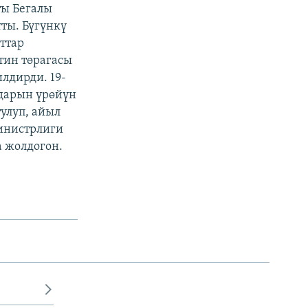
ты Бегалы
тты. Бүгүнкү
ттар
тин төрагасы
лдирди. 19-
ндарын үрөйүн
тулуп, айыл
инистрлиги
а жолдогон.