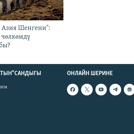
р Азия Шенгени":
 чөлкөмдү
бы?
КТЫН" САНДЫГЫ
ОНЛАЙН ШЕРИНЕ
лим