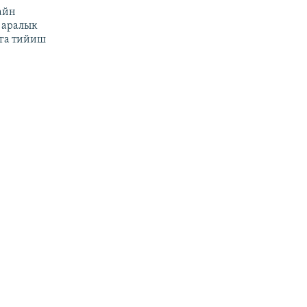
айн
 аралык
га тийиш