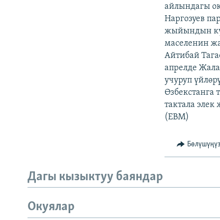
ЭЖЕ-СИҢДИЛЕР
айлындагы ок
Наргозуев па
АЗАТТЫК+
жыйындын кү
ЫҢГАЙСЫЗ СУРООЛОР
маселенин ж
Айтибай Тага
апрелде Жала
учуруп үйлөр
Өзбекстанга
тактала элек
(EBM)
Бөлүшүңү
Дагы кызыктуу баяндар
Окуялар