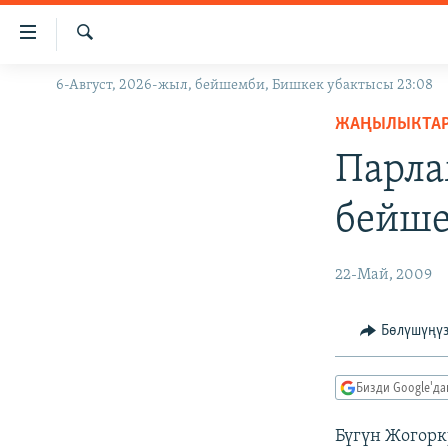
Линктер
Мазмунга
өтүңүз
Издөө
6-Август, 2026-жыл, бейшемби, Бишкек убактысы 23:08
ЖАҢЫЛЫКТАР
Навигацияга
өтүңүз
ЖАҢЫЛЫКТА
КЫРГЫЗСТАН
Издөөгө
Парла
ДҮЙНӨ
КЫРГЫЗСТАН
салыңыз
УКРАИНА
САЯСАТ
ДҮЙНӨ
бейше
АТАЙЫН ИЛИКТӨӨ
ЭКОНОМИКА
БОРБОР АЗИЯ
ТВ ПРОГРАММАЛАР
МАДАНИЯТ
22-Май, 2009
ПОДКАСТ
БҮГҮН АЗАТТЫКТА
Бөлүшүңү
ӨЗГӨЧӨ ПИКИР
ЭКСПЕРТТЕР ТАЛДАЙТ
БИЗ ЖАНА ДҮЙНӨ
Бизди Google'д
ДАНИСТЕ
Бүгүн Жогорк