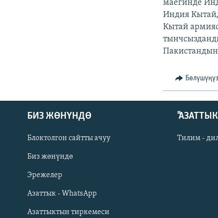
ЭЖЕ-СИҢДИЛЕР
маегинде Ин
Индия Кытайд
АЗАТТЫК+
Кытай армия
ЫҢГАЙСЫЗ СУРООЛОР
тынчсызданд
Пакистандын 
Бөлүшүңү
БИЗ ЖӨНҮНДӨ
"АЗАТТЫ
Блоктолгон сайтты ачуу
Тилим - ди
Биз жөнүндө
Русский
Эрежелер
Азаттык - WhatsApp
ОНЛАЙН ШЕРИНЕ
Азаттыктын тиркемеси