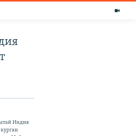
дия
т
Кытай Индия
 курган