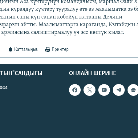
диянын Аба күчтөрүнүн командачысы, маршал Фали 
ын куралдуу күчтөрү тууралуу өтө аз маалыматка ээ б
сынын саны күн санап көбөйүп жатканы Делини
ырарын айтты. Маалыматтарга караганда, Кытайдын
армиясына салыштырмалуу үч эсе көптүк кылат.
з
Катталыңыз
Принтер
КТЫН" САНДЫГЫ
ОНЛАЙН ШЕРИНЕ
лим