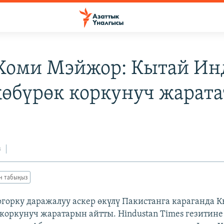
Хоми Мэйжор: Кытай Ин
көбүрөк коркунуч жарата
з
ан табыңыз
орку даражалуу аскер өкүлү Пакистанга караганда 
 коркунуч жаратарын айтты. Hindustan Times гезитине