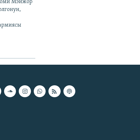
Хоми Мэйжор
олгонун,
 армиясы