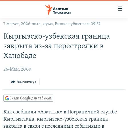
Линктер
Мазмунга
өтүңүз
7-Август, 2026-жыл, жума, Бишкек убактысы 09:37
Навигацияга
ЖАҢЫЛЫКТАР
өтүңүз
Кыргызско-узбекская граница
КЫРГЫЗСТАН
Издөөгө
закрыта из-за перестрелки в
салыңыз
ДҮЙНӨ
КЫРГЫЗСТАН
Ханобаде
УКРАИНА
САЯСАТ
ДҮЙНӨ
26-Май, 2009
АТАЙЫН ИЛИКТӨӨ
ЭКОНОМИКА
БОРБОР АЗИЯ
ТВ ПРОГРАММАЛАР
Бөлүшүңүз
МАДАНИЯТ
ПОДКАСТ
БҮГҮН АЗАТТЫКТА
Бизди Google'дан табыңыз
ӨЗГӨЧӨ ПИКИР
ЭКСПЕРТТЕР ТАЛДАЙТ
Как сообщили «Азаттык» в Пограничной службе
БИЗ ЖАНА ДҮЙНӨ
Русский
Кыргызстана, кыргызско-узбекская граница
ДАНИСТЕ
закрыта в связи с последними событиями в