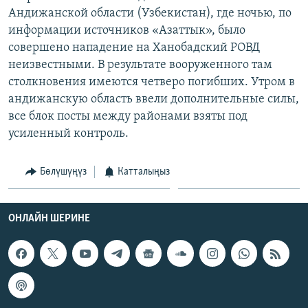
ОНЛАЙН ШЕРИНЕ
Андижанской области (Узбекистан), где ночью, по
ЭЖЕ-СИҢДИЛЕР
информации источников «Азаттык», было
АЗАТТЫК+
совершено нападение на Ханобадский РОВД
ЫҢГАЙСЫЗ СУРООЛОР
неизвестными. В результате вооруженного там
столкновения имеются четверо погибших. Утром в
андижанскую область ввели дополнительные силы,
ЭЕ/АРнун бардык сайттары
все блок посты между районами взяты под
усиленный контроль.
Бөлүшүңүз
Катталыңыз
ОНЛАЙН ШЕРИНЕ