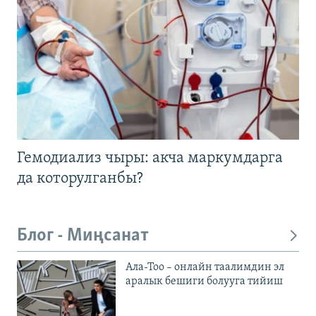
Гемодиализ чыры: акча маркумдарга
да которулганбы?
Блог - Миңсанат
Ала-Тоо – онлайн таалимдин эл
аралык бешиги болууга тийиш