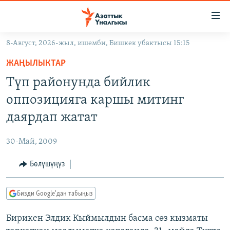
Линктер
Мазмунга
өтүңүз
8-Август, 2026-жыл, ишемби, Бишкек убактысы 15:15
Навигацияга
ЖАҢЫЛЫКТАР
өтүңүз
ЖАҢЫЛЫКТАР
КЫРГЫЗСТАН
Издөөгө
Түп районунда бийлик
салыңыз
ДҮЙНӨ
КЫРГЫЗСТАН
оппозицияга каршы митинг
УКРАИНА
САЯСАТ
ДҮЙНӨ
даярдап жатат
АТАЙЫН ИЛИКТӨӨ
ЭКОНОМИКА
БОРБОР АЗИЯ
30-Май, 2009
ТВ ПРОГРАММАЛАР
МАДАНИЯТ
Бөлүшүңүз
ПОДКАСТ
БҮГҮН АЗАТТЫКТА
ӨЗГӨЧӨ ПИКИР
ЭКСПЕРТТЕР ТАЛДАЙТ
Бизди Google'дан табыңыз
БИЗ ЖАНА ДҮЙНӨ
Русский
Бирикен Элдик Кыймылдын басма сөз кызматы
ДАНИСТЕ