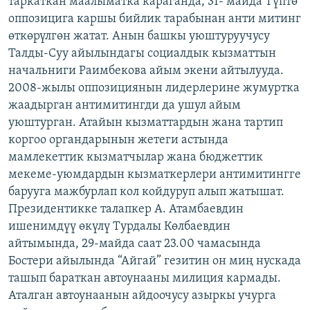
таркаткан маалыматка караганда, 31- майда Түптө
ОНЛАЙН ШЕРИНЕ
ЭЖЕ-СИҢДИЛЕР
оппозицига каршы бийлик тарабынан анти митинг
өткөрүлгөн жатат. Анын башкы уюштуруучусу
АЗАТТЫК+
Талды-Суу айылындагы социалдык кызматтын
ЫҢГАЙСЫЗ СУРООЛОР
начальниги Раимбекова айым экени айтылууда.
2008-жылы оппозициянын лидерлерине жумуртка
жаадырган антимитингди да ушул айым
ЭЕ/АРнун бардык сайттары
уюштурган. Атайын кызматтардын жана тартип
коргоо органдарынын жетеги астында
мамлекеттик кызматчылар жана бюджеттик
мекеме-уюмдардын кызматкерлери антимитингге
барууга мажбурлап кол койдуруп алып жатышат.
Президентикке талапкер А. Атамбаевдин
ишенимдүү өкүлү Турдалы Көлбаевдин
айтымында, 29-майда саат 23.00 чамасында
Бостери айылында “Айгай” гезитин он миң нускада
ташып бараткан автоунааны милиция кармады.
Аталган автоунаанын айдоочусу азыркы учурга