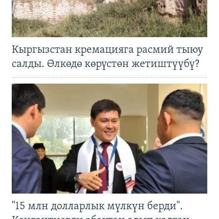
Кыргызстан кремацияга расмий тыюу
салды. Өлкөдө көрүстөн жетиштүүбү?
"15 млн долларлык мүлкүн берди".