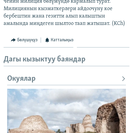
чейин милиция бөлүмүндө кармалып турат.
Милициянын кызматкерлери айдоочуну кое
бербештин жана гезитти алып калыштын
амалында миңдеген шылтоо таап жатышат. (KCh)
Бөлүшүңүз
Катталыңыз
Дагы кызыктуу баяндар
Окуялар