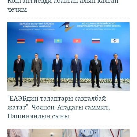
Конгантиевди абактан алып калган
чечим
"ЕАЭБдин талаптары сакталбай
жатат". Чолпон-Атадагы саммит,
Пашиняндын сыны