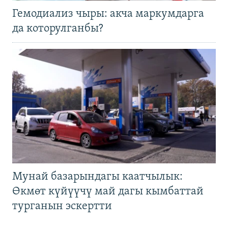
Гемодиализ чыры: акча маркумдарга
да которулганбы?
Мунай базарындагы каатчылык:
Өкмөт күйүүчү май дагы кымбаттай
турганын эскертти