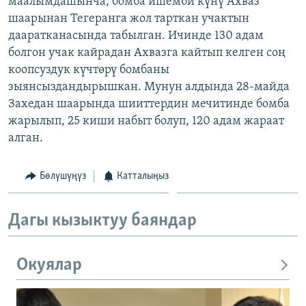
маалымдашынча, бомба ишемби күнү Ахваз
ОНЛАЙН ШЕРИНЕ
ЭЖЕ-СИҢДИЛЕР
шаарынан Тегеранга жол тарткан учактын
дааратканасында табылган. Ичинде 130 адам
АЗАТТЫК+
болгон учак кайрадан Ахвазга кайтып келген соң
ЫҢГАЙСЫЗ СУРООЛОР
коопсуздук күчтөрү бомбаны
зыянсыздандырышкан. Мунун алдында 28-майда
Захедан шаарында шииттердин мечитинде бомба
ЭЕ/АРнун бардык сайттары
жарылып, 25 киши набыт болуп, 120 адам жараат
алган.
Бөлүшүңүз
Катталыңыз
Дагы кызыктуу баяндар
Окуялар