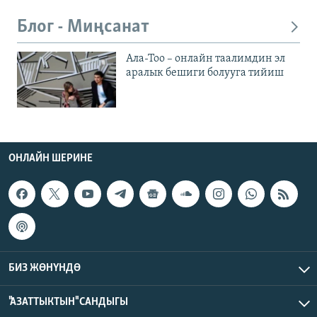
Блог - Миңсанат
Ала-Тоо – онлайн таалимдин эл
аралык бешиги болууга тийиш
ОНЛАЙН ШЕРИНЕ
БИЗ ЖӨНҮНДӨ
"АЗАТТЫКТЫН" САНДЫГЫ