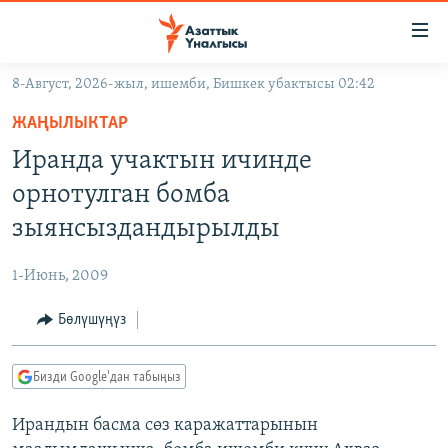
Линктер
Мазмунга
өтүңүз
8-Август, 2026-жыл, ишемби, Бишкек убактысы 02:42
Навигацияга
ЖАҢЫЛЫКТАР
өтүңүз
ЖАҢЫЛЫКТАР
КЫРГЫЗСТАН
Издөөгө
Иранда учактын ичинде
салыңыз
ДҮЙНӨ
КЫРГЫЗСТАН
орнотулган бомба
УКРАИНА
САЯСАТ
ДҮЙНӨ
зыянсыздандырылды
АТАЙЫН ИЛИКТӨӨ
ЭКОНОМИКА
БОРБОР АЗИЯ
1-Июнь, 2009
ТВ ПРОГРАММАЛАР
МАДАНИЯТ
Бөлүшүңүз
ПОДКАСТ
БҮГҮН АЗАТТЫКТА
ӨЗГӨЧӨ ПИКИР
ЭКСПЕРТТЕР ТАЛДАЙТ
Бизди Google'дан табыңыз
БИЗ ЖАНА ДҮЙНӨ
Русский
Ирандын басма сөз каражаттарынын
ДАНИСТЕ