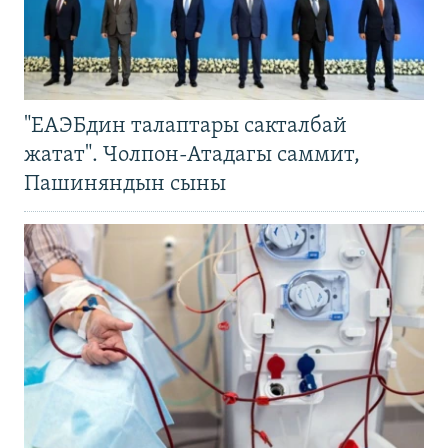
"ЕАЭБдин талаптары сакталбай
жатат". Чолпон-Атадагы саммит,
Пашиняндын сыны