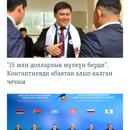
"15 млн долларлык мүлкүн берди".
Конгантиевди абактан алып калган
чечим