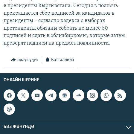
ОНЛАЙН ШЕРИНЕ
в президенты Кыргызстана. Сегодня в полночь
ЭЖЕ-СИҢДИЛЕР
прекращается сбор подписей за кандидатов в
АЗАТТЫК+
президенты – согласно кодекса о выборах
ЫҢГАЙСЫЗ СУРООЛОР
претенденты обязаны собрать не менее 50
подписей и сдать в облизбиркомы, которые затем
проверят подписи на предмет подлинности.
ЭЕ/АРнун бардык сайттары
Бөлүшүңүз
Катталыңыз
ОНЛАЙН ШЕРИНЕ
БИЗ ЖӨНҮНДӨ