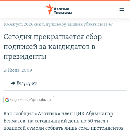
Линктер
Мазмунга
өтүңүз
10-Август, 2026-жыл, дүйшөмбү, Бишкек убактысы 11:47
Навигацияга
ЖАҢЫЛЫКТАР
өтүңүз
Сегодня прекращается сбор
КЫРГЫЗСТАН
Издөөгө
подписей за кандидатов в
салыңыз
ДҮЙНӨ
КЫРГЫЗСТАН
президенты
УКРАИНА
САЯСАТ
ДҮЙНӨ
2-Июнь, 2009
АТАЙЫН ИЛИКТӨӨ
ЭКОНОМИКА
БОРБОР АЗИЯ
ТВ ПРОГРАММАЛАР
Бөлүшүңүз
МАДАНИЯТ
ПОДКАСТ
БҮГҮН АЗАТТЫКТА
Бизди Google'дан табыңыз
ӨЗГӨЧӨ ПИКИР
ЭКСПЕРТТЕР ТАЛДАЙТ
Как сообщил «Азаттык» член ЦИК Абдыжапар
БИЗ ЖАНА ДҮЙНӨ
Русский
Бегматов, на сегодняшний день по 50 тысяч
ДАНИСТЕ
подписей сумели собрать лишь семь претендентов