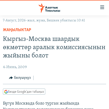
Линктер
Мазмунга
өтүңүз
7-Август, 2026-жыл, жума, Бишкек убактысы 10:41
Навигацияга
ЖАҢЫЛЫКТАР
өтүңүз
ЖАҢЫЛЫКТАР
КЫРГЫЗСТАН
Издөөгө
Кыргыз-Москва шаардык
салыңыз
ДҮЙНӨ
КЫРГЫЗСТАН
өкмөттөр аралык комиссиясынын
УКРАИНА
САЯСАТ
ДҮЙНӨ
жыйыны болот
АТАЙЫН ИЛИКТӨӨ
ЭКОНОМИКА
БОРБОР АЗИЯ
4-Июнь, 2009
ТВ ПРОГРАММАЛАР
МАДАНИЯТ
Бөлүшүңүз
ПОДКАСТ
БҮГҮН АЗАТТЫКТА
ӨЗГӨЧӨ ПИКИР
ЭКСПЕРТТЕР ТАЛДАЙТ
Бизди Google'дан табыңыз
БИЗ ЖАНА ДҮЙНӨ
Русский
Бүгүн Москвада боло турган жыйында
ДАНИСТЕ