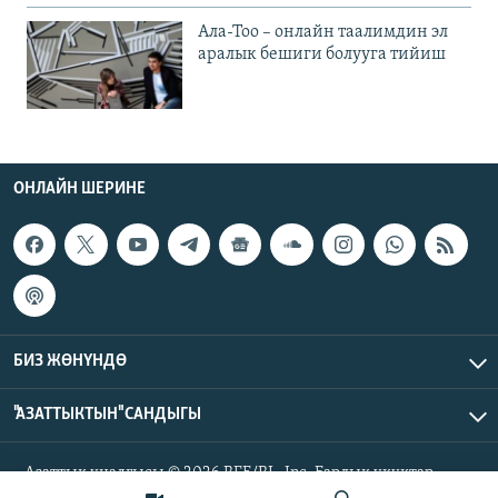
Ала-Тоо – онлайн таалимдин эл
аралык бешиги болууга тийиш
ОНЛАЙН ШЕРИНЕ
БИЗ ЖӨНҮНДӨ
"АЗАТТЫКТЫН" САНДЫГЫ
Азаттык үналгысы © 2026 RFE/RL, Inc. Бардык укуктар
корголгон.