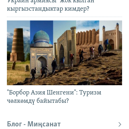
Украин армиясы "жок кылган"
кыргызстандыктар кимдер?
"Борбор Азия Шенгени": Туризм
чөлкөмдү байытабы?
Блог - Миңсанат