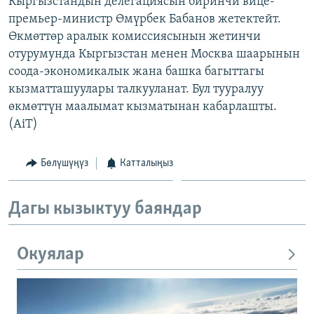
Кыргызстандын делегациясын биринчи вице-
ОНЛАЙН ШЕРИНЕ
ЭЖЕ-СИҢДИЛЕР
премьер-министр Өмүрбек Бабанов жетектейт.
Өкмөттөр аралык комиссиясынын жетинчи
АЗАТТЫК+
отурумунда Кыргызстан менен Москва шаарынын
ЫҢГАЙСЫЗ СУРООЛОР
соода-экономикалык жана башка багыттагы
кызматташуулары талкууланат. Бул тууралуу
өкмөттүн маалымат кызматынан кабарлашты.
ЭЕ/АРнун бардык сайттары
(AiT)
Бөлүшүңүз
Катталыңыз
Дагы кызыктуу баяндар
Окуялар