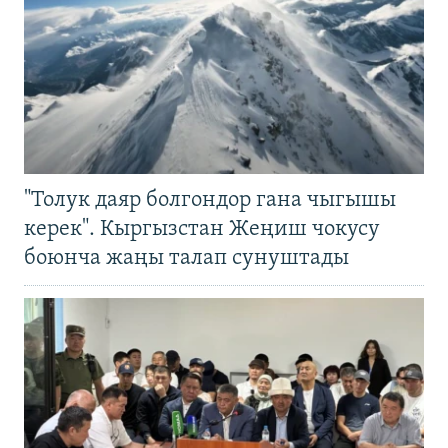
"Толук даяр болгондор гана чыгышы
керек". Кыргызстан Жеңиш чокусу
боюнча жаңы талап сунуштады