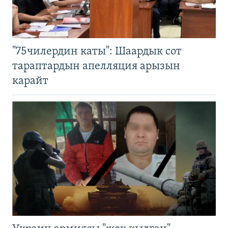
"75чилердин каты": Шаардык сот
тараптардын апелляция арызын
карайт