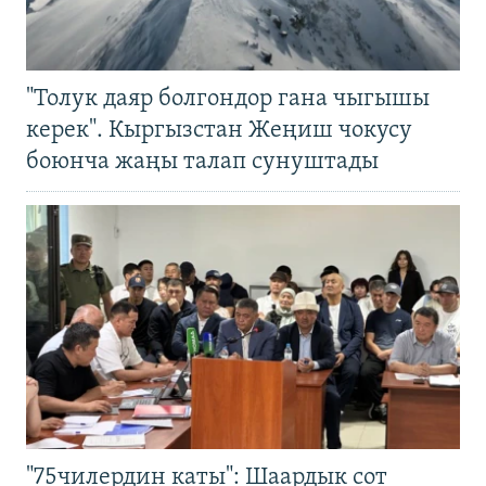
"Толук даяр болгондор гана чыгышы
керек". Кыргызстан Жеңиш чокусу
боюнча жаңы талап сунуштады
"75чилердин каты": Шаардык сот