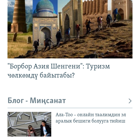
"Борбор Азия Шенгени": Туризм
чөлкөмдү байытабы?
Блог - Миңсанат
Ала-Тоо – онлайн таалимдин эл
аралык бешиги болууга тийиш