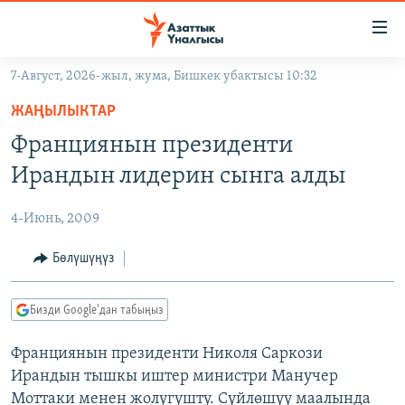
Линктер
Мазмунга
өтүңүз
7-Август, 2026-жыл, жума, Бишкек убактысы 10:32
Навигацияга
ЖАҢЫЛЫКТАР
өтүңүз
ЖАҢЫЛЫКТАР
КЫРГЫЗСТАН
Издөөгө
Франциянын президенти
салыңыз
ДҮЙНӨ
КЫРГЫЗСТАН
Ирандын лидерин сынга алды
УКРАИНА
САЯСАТ
ДҮЙНӨ
4-Июнь, 2009
АТАЙЫН ИЛИКТӨӨ
ЭКОНОМИКА
БОРБОР АЗИЯ
ТВ ПРОГРАММАЛАР
Бөлүшүңүз
МАДАНИЯТ
ПОДКАСТ
БҮГҮН АЗАТТЫКТА
Бизди Google'дан табыңыз
ӨЗГӨЧӨ ПИКИР
ЭКСПЕРТТЕР ТАЛДАЙТ
Франциянын президенти Николя Саркози
БИЗ ЖАНА ДҮЙНӨ
Русский
Ирандын тышкы иштер министри Манучер
ДАНИСТЕ
Моттаки менен жолугушту. Сүйлөшүү маалында