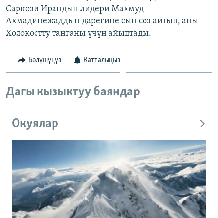
Саркози Ирандын лидери Махмуд
ОНЛАЙН ШЕРИНЕ
ЭЖЕ-СИҢДИЛЕР
Ахмадинежаддын дарегине сын сөз айтып, аны
АЗАТТЫК+
Холокостту танганы үчүн айыптады.
ЫҢГАЙСЫЗ СУРООЛОР
Бөлүшүңүз
Катталыңыз
ЭЕ/АРнун бардык сайттары
Дагы кызыктуу баяндар
Окуялар