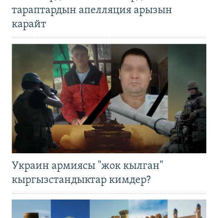
тараптардын апелляция арызын
карайт
Украин армиясы "жок кылган"
кыргызстандыктар кимдер?