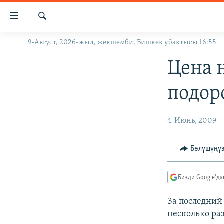
Линктер
Мазмунга
өтүңүз
Издөө
9-Август, 2026-жыл, жекшемби, Бишкек убактысы 16:55
ЖАҢЫЛЫКТАР
Навигацияга
өтүңүз
КЫРГЫЗСТАН
Цена 
Издөөгө
ДҮЙНӨ
КЫРГЫЗСТАН
салыңыз
подор
УКРАИНА
САЯСАТ
ДҮЙНӨ
АТАЙЫН ИЛИКТӨӨ
ЭКОНОМИКА
БОРБОР АЗИЯ
4-Июнь, 2009
ТВ ПРОГРАММАЛАР
МАДАНИЯТ
Бөлүшүңү
ПОДКАСТ
БҮГҮН АЗАТТЫКТА
ӨЗГӨЧӨ ПИКИР
ЭКСПЕРТТЕР ТАЛДАЙТ
Бизди Google'д
БИЗ ЖАНА ДҮЙНӨ
За последний
ДАНИСТЕ
несколько раз