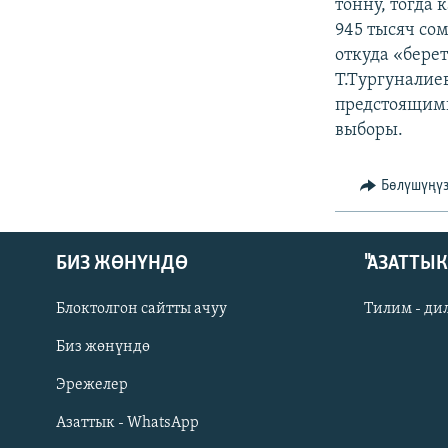
ЭЖЕ-СИҢДИЛЕР
тонну, тогда 
945 тысяч со
АЗАТТЫК+
откуда «бере
ЫҢГАЙСЫЗ СУРООЛОР
Т.Тургуналиев
предстоящими
выборы.
Бөлүшүңү
БИЗ ЖӨНҮНДӨ
"АЗАТТЫ
Блоктолгон сайтты ачуу
Тилим - ди
Биз жөнүндө
Русский
Эрежелер
Азаттык - WhatsApp
ОНЛАЙН ШЕРИНЕ