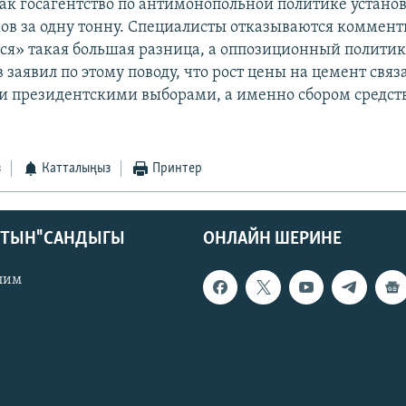
как госагентство по антимонопольной политике установи
мов за одну тонну. Специалисты отказываются коммент
тся» такая большая разница, а оппозиционный полити
 заявил по этому поводу, что рост цены на цемент связ
 президентскими выборами, а именно сбором средств
з
Катталыңыз
Принтер
КТЫН" САНДЫГЫ
ОНЛАЙН ШЕРИНЕ
лим