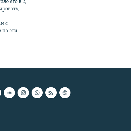
ло его в 2,
ировать,
к
ан с
 на эти