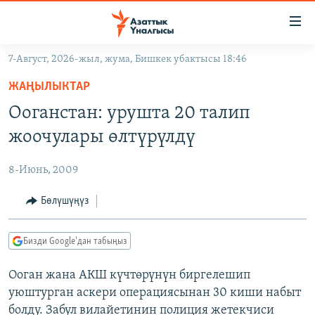
Линктер
Мазмунга
өтүңүз
7-Август, 2026-жыл, жума, Бишкек убактысы 18:46
Навигацияга
ЖАҢЫЛЫКТАР
өтүңүз
ЖАҢЫЛЫКТАР
КЫРГЫЗСТАН
Издөөгө
Ооганстан: урушта 20 талип
салыңыз
ДҮЙНӨ
КЫРГЫЗСТАН
жоочулары өлтүрүлдү
УКРАИНА
САЯСАТ
ДҮЙНӨ
8-Июнь, 2009
АТАЙЫН ИЛИКТӨӨ
ЭКОНОМИКА
БОРБОР АЗИЯ
ТВ ПРОГРАММАЛАР
Бөлүшүңүз
МАДАНИЯТ
ПОДКАСТ
БҮГҮН АЗАТТЫКТА
Бизди Google'дан табыңыз
ӨЗГӨЧӨ ПИКИР
ЭКСПЕРТТЕР ТАЛДАЙТ
Ооган жана АКШ күчтөрүнүн биргелешип
БИЗ ЖАНА ДҮЙНӨ
Русский
уюштурган аскери операциясынан 30 киши набыт
ДАНИСТЕ
болду. Забул вилайетинин полиция жетекчиси