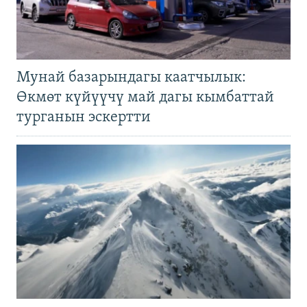
Мунай базарындагы каатчылык:
Өкмөт күйүүчү май дагы кымбаттай
турганын эскертти