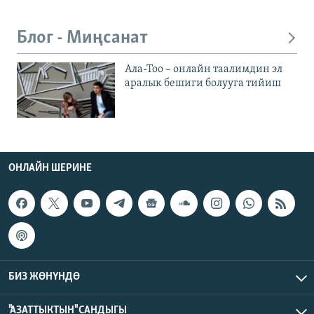
Блог - Миңсанат
Ала-Тоо – онлайн таалимдин эл
аралык бешиги болууга тийиш
ОНЛАЙН ШЕРИНЕ
БИЗ ЖӨНҮНДӨ
"АЗАТТЫКТЫН" САНДЫГЫ