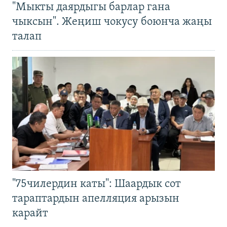
"Мыкты даярдыгы барлар гана
чыксын". Жеңиш чокусу боюнча жаңы
талап
"75чилердин каты": Шаардык сот
тараптардын апелляция арызын
карайт