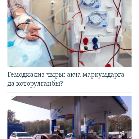
Гемодиализ чыры: акча маркумдарга
да которулганбы?