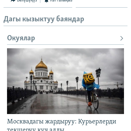
Бөлүшүңүз
Катталыңыз
Дагы кызыктуу баяндар
Окуялар
Москвадагы жардыруу: Курьерлерди
текшерүү күч алды