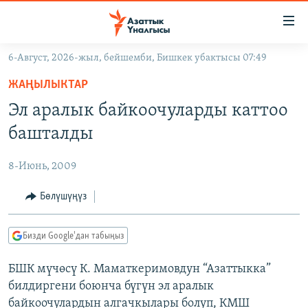
Линктер
Мазмунга
өтүңүз
6-Август, 2026-жыл, бейшемби, Бишкек убактысы 07:49
Навигацияга
ЖАҢЫЛЫКТАР
өтүңүз
ЖАҢЫЛЫКТАР
КЫРГЫЗСТАН
Издөөгө
Эл аралык байкоочуларды каттоо
салыңыз
ДҮЙНӨ
КЫРГЫЗСТАН
башталды
УКРАИНА
САЯСАТ
ДҮЙНӨ
8-Июнь, 2009
АТАЙЫН ИЛИКТӨӨ
ЭКОНОМИКА
БОРБОР АЗИЯ
ТВ ПРОГРАММАЛАР
Бөлүшүңүз
МАДАНИЯТ
ПОДКАСТ
БҮГҮН АЗАТТЫКТА
Бизди Google'дан табыңыз
ӨЗГӨЧӨ ПИКИР
ЭКСПЕРТТЕР ТАЛДАЙТ
БШК мүчөсү К. Маматкеримовдун “Азаттыкка”
БИЗ ЖАНА ДҮЙНӨ
Русский
билдиргени боюнча бүгүн эл аралык
ДАНИСТЕ
байкоочулардын алгачкылары болуп, КМШ