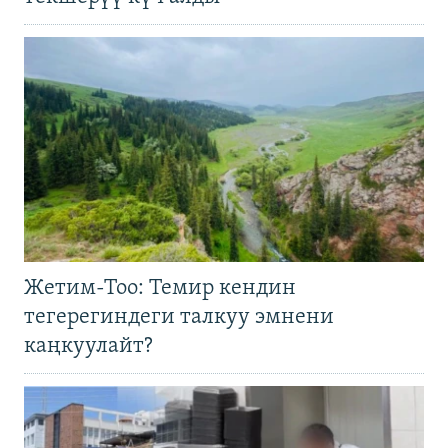
Жетим-Тоо: Темир кендин
тегерегиндеги талкуу эмнени
каңкуулайт?