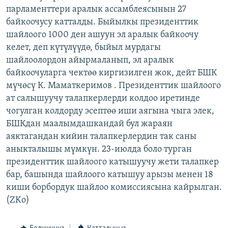
парламенттери аралык ассамблеясынын 27
ОНЛАЙН ШЕРИНЕ
ЭЖЕ-СИҢДИЛЕР
байкоочусу катталды. Быйылкы президенттик
АЗАТТЫК+
шайлоого 1000 ден ашуун эл аралык байкоочу
ЫҢГАЙСЫЗ СУРООЛОР
келет, деп күтүлүүдө, быйыл мурдагы
шайлоолордон айырмаланып, эл аралык
байкоочуларга чектөө киргизилген жок, дейт БШК
ЭЕ/АРнун бардык сайттары
мүчөсү К. Маматкеримов . Президенттик шайлоого
ат салышуучу талапкерлерди колдоо иретинде
чогулган колдорду эсептөө иши аягына чыга элек,
БШКдан маалымдашкандай бул жараян
аяктагандан кийин талапкерлердин так саны
аныкталышы мүмкүн. 23-июлда боло турган
президенттик шайлоого катышуучу жети талапкер
бар, башында шайлоого катышуу арызы менен 18
киши борбордук шайлоо комиссиясына кайрылган.
(ZKo)