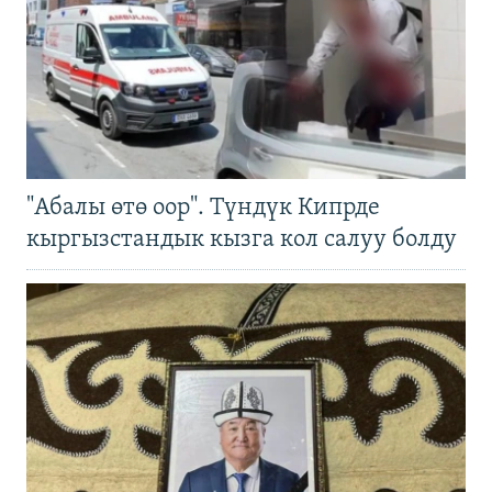
"Абалы өтө оор". Түндүк Кипрде
кыргызстандык кызга кол салуу болду