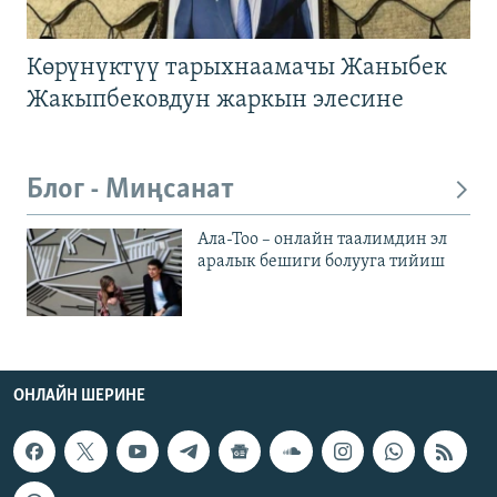
Көрүнүктүү тарыхнаамачы Жаныбек
Жакыпбековдун жаркын элесине
Блог - Миңсанат
Ала-Тоо – онлайн таалимдин эл
аралык бешиги болууга тийиш
ОНЛАЙН ШЕРИНЕ