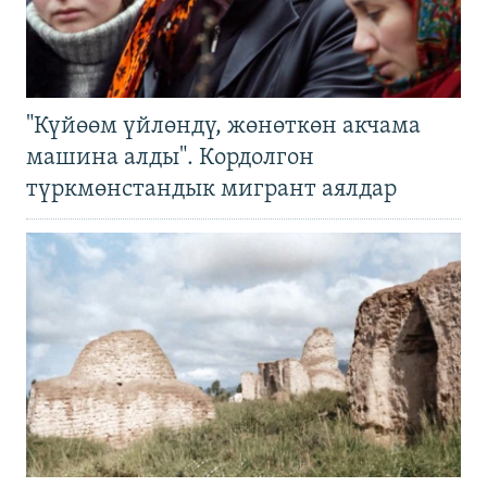
"Күйөөм үйлөндү, жөнөткөн акчама
машина алды". Кордолгон
түркмөнстандык мигрант аялдар