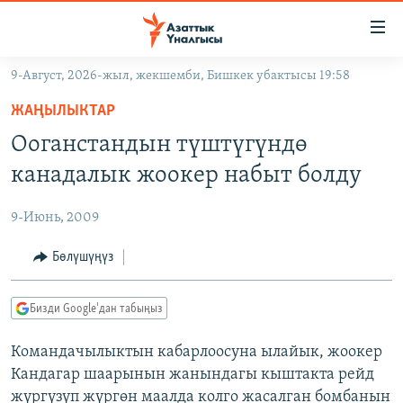
Линктер
Мазмунга
өтүңүз
9-Август, 2026-жыл, жекшемби, Бишкек убактысы 19:58
Навигацияга
ЖАҢЫЛЫКТАР
өтүңүз
ЖАҢЫЛЫКТАР
КЫРГЫЗСТАН
Издөөгө
Ооганстандын түштүгүндө
салыңыз
ДҮЙНӨ
КЫРГЫЗСТАН
канадалык жоокер набыт болду
УКРАИНА
САЯСАТ
ДҮЙНӨ
9-Июнь, 2009
АТАЙЫН ИЛИКТӨӨ
ЭКОНОМИКА
БОРБОР АЗИЯ
ТВ ПРОГРАММАЛАР
Бөлүшүңүз
МАДАНИЯТ
ПОДКАСТ
БҮГҮН АЗАТТЫКТА
Бизди Google'дан табыңыз
ӨЗГӨЧӨ ПИКИР
ЭКСПЕРТТЕР ТАЛДАЙТ
Командачылыктын кабарлоосуна ылайык, жоокер
БИЗ ЖАНА ДҮЙНӨ
Русский
Кандагар шаарынын жанындагы кыштакта рейд
ДАНИСТЕ
жүргүзүп жүргөн маалда колго жасалган бомбанын