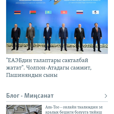
"ЕАЭБдин талаптары сакталбай
жатат". Чолпон-Атадагы саммит,
Пашиняндын сыны
Блог - Миңсанат
Ала-Тоо – онлайн таалимдин эл
аралык бешиги болууга тийиш