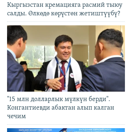
Кыргызстан кремацияга расмий тыюу
салды. Өлкөдө көрүстөн жетиштүүбү?
"15 млн долларлык мүлкүн берди".
Конгантиевди абактан алып калган
чечим