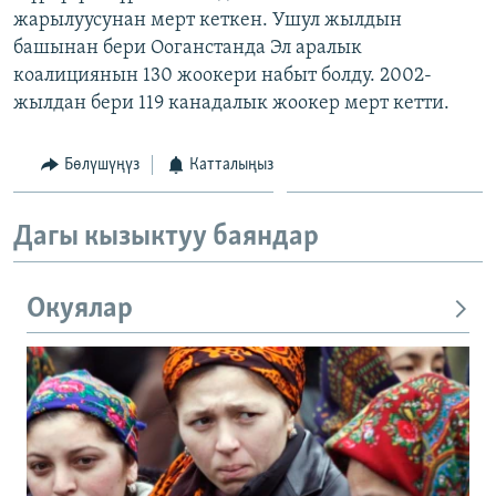
жарылуусунан мерт кеткен. Ушул жылдын
ОНЛАЙН ШЕРИНЕ
ЭЖЕ-СИҢДИЛЕР
башынан бери Ооганстанда Эл аралык
АЗАТТЫК+
коалициянын 130 жоокери набыт болду. 2002-
ЫҢГАЙСЫЗ СУРООЛОР
жылдан бери 119 канадалык жоокер мерт кетти.
Бөлүшүңүз
Катталыңыз
ЭЕ/АРнун бардык сайттары
Дагы кызыктуу баяндар
Окуялар