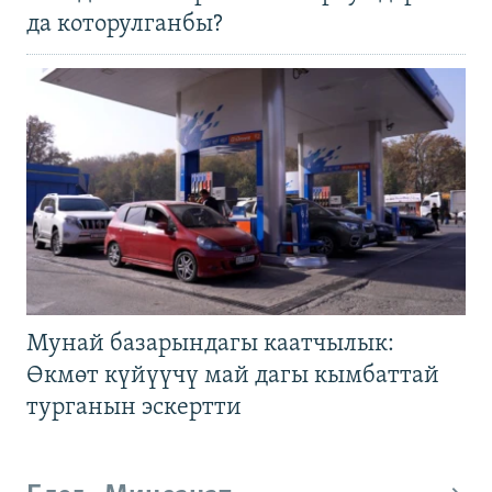
да которулганбы?
Мунай базарындагы каатчылык:
Өкмөт күйүүчү май дагы кымбаттай
турганын эскертти