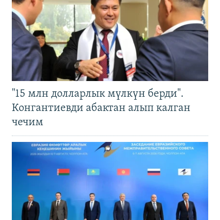
"15 млн долларлык мүлкүн берди".
Конгантиевди абактан алып калган
чечим