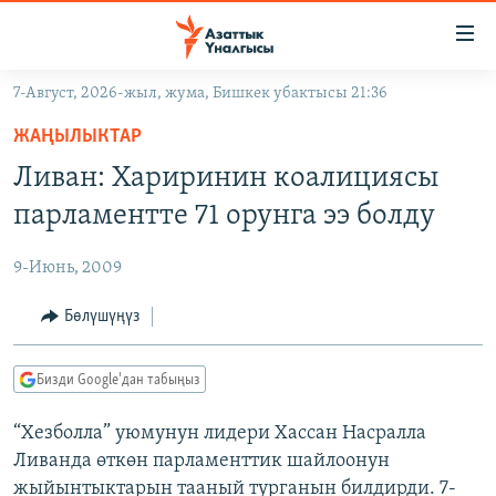
Линктер
Мазмунга
өтүңүз
7-Август, 2026-жыл, жума, Бишкек убактысы 21:36
Навигацияга
ЖАҢЫЛЫКТАР
өтүңүз
ЖАҢЫЛЫКТАР
КЫРГЫЗСТАН
Издөөгө
Ливан: Хариринин коалициясы
салыңыз
ДҮЙНӨ
КЫРГЫЗСТАН
парламентте 71 орунга ээ болду
УКРАИНА
САЯСАТ
ДҮЙНӨ
9-Июнь, 2009
АТАЙЫН ИЛИКТӨӨ
ЭКОНОМИКА
БОРБОР АЗИЯ
ТВ ПРОГРАММАЛАР
Бөлүшүңүз
МАДАНИЯТ
ПОДКАСТ
БҮГҮН АЗАТТЫКТА
Бизди Google'дан табыңыз
ӨЗГӨЧӨ ПИКИР
ЭКСПЕРТТЕР ТАЛДАЙТ
“Хезболла” уюмунун лидери Хассан Насралла
БИЗ ЖАНА ДҮЙНӨ
Русский
Ливанда өткөн парламенттик шайлоонун
ДАНИСТЕ
жыйынтыктарын тааный турганын билдирди. 7-