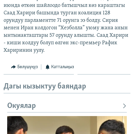
июнда өткөн шайлоодо батышчыл көз караштагы
ОНЛАЙН ШЕРИНЕ
ЭЖЕ-СИҢДИЛЕР
Саад Харири башында турган коалиция 128
АЗАТТЫК+
орундуу парламентте 71 орунга ээ болду. Сирия
ЫҢГАЙСЫЗ СУРООЛОР
менен Иран колдогон “Хезболла” уюму жана анын
ынтымакташтары 57 орунду алышты. Саад Харири
- киши колдуу болуп өлгөн экс-премьер Рафик
ЭЕ/АРнун бардык сайттары
Хариринин уулу.
Бөлүшүңүз
Катталыңыз
Дагы кызыктуу баяндар
Окуялар