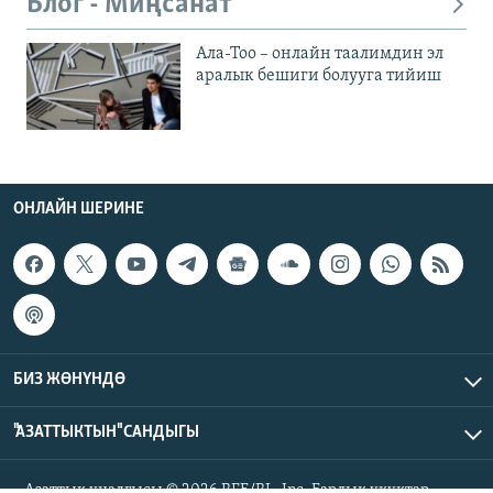
Блог - Миңсанат
Ала-Тоо – онлайн таалимдин эл
аралык бешиги болууга тийиш
ОНЛАЙН ШЕРИНЕ
БИЗ ЖӨНҮНДӨ
"АЗАТТЫКТЫН" САНДЫГЫ
Азаттык үналгысы © 2026 RFE/RL, Inc. Бардык укуктар