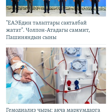
"ЕАЭБдин талаптары сакталбай
жатат". Чолпон-Атадагы саммит,
Пашиняндын сыны
Гемодиализ чыры: акча маркумдарга