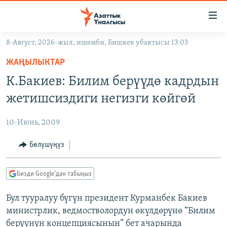
Линктер
Мазмунга
өтүңүз
8-Август, 2026-жыл, ишемби, Бишкек убактысы 13:03
Навигацияга
ЖАҢЫЛЫКТАР
өтүңүз
ЖАҢЫЛЫКТАР
КЫРГЫЗСТАН
Издөөгө
К.Бакиев: Билим берүүдө кадрдын
салыңыз
ДҮЙНӨ
КЫРГЫЗСТАН
жетишсиздиги негизги көйгөй
УКРАИНА
САЯСАТ
ДҮЙНӨ
10-Июнь, 2009
АТАЙЫН ИЛИКТӨӨ
ЭКОНОМИКА
БОРБОР АЗИЯ
ТВ ПРОГРАММАЛАР
Бөлүшүңүз
МАДАНИЯТ
ПОДКАСТ
БҮГҮН АЗАТТЫКТА
Бизди Google'дан табыңыз
ӨЗГӨЧӨ ПИКИР
ЭКСПЕРТТЕР ТАЛДАЙТ
Бул тууралуу бүгүн президент Курманбек Бакиев
БИЗ ЖАНА ДҮЙНӨ
Русский
министрлик, ведмостволордун өкүлдөрүнө “Билим
ДАНИСТЕ
берүүнүн концепциясынын” бет ачарында