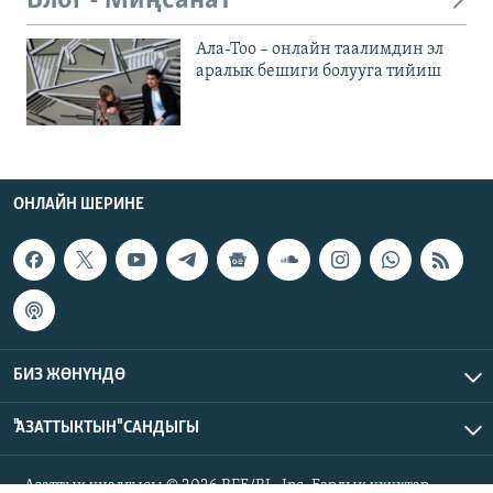
Блог - Миңсанат
Ала-Тоо – онлайн таалимдин эл
аралык бешиги болууга тийиш
ОНЛАЙН ШЕРИНЕ
БИЗ ЖӨНҮНДӨ
"АЗАТТЫКТЫН" САНДЫГЫ
Азаттык үналгысы © 2026 RFE/RL, Inc. Бардык укуктар