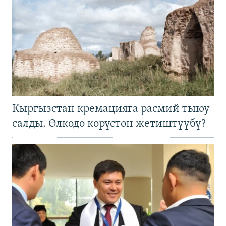
Кыргызстан кремацияга расмий тыюу
салды. Өлкөдө көрүстөн жетиштүүбү?