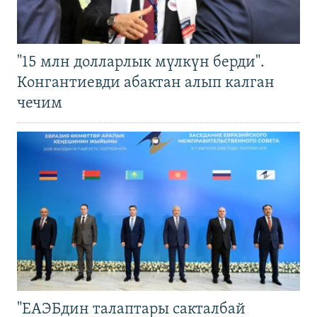
"15 млн долларлык мүлкүн берди".
Конгантиевди абактан алып калган
чечим
"ЕАЭБдин талаптары сакталбай