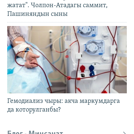
жатат". Чолпон-Атадагы саммит,
Пашиняндын сыны
Гемодиализ чыры: акча маркумдарга
да которулганбы?