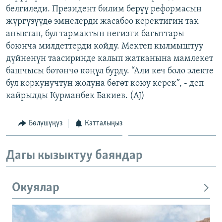
белгиледи. Президент билим берүү реформасын
ОНЛАЙН ШЕРИНЕ
ЭЖЕ-СИҢДИЛЕР
жүргүзүүдө эмнелерди жасабоо керектигин так
АЗАТТЫК+
аныктап, бул тармактын негизги багыттары
ЫҢГАЙСЫЗ СУРООЛОР
боюнча милдеттерди койду. Мектеп кылмыштуу
дүйнөнүн таасиринде калып жатканына мамлекет
башчысы бөтөнчө көңүл бурду. “Али кеч боло электе
ЭЕ/АРнун бардык сайттары
бул коркунучтун жолуна бөгөт коюу керек”, - деп
кайрылды Курманбек Бакиев. (AJ)
Бөлүшүңүз
Катталыңыз
Дагы кызыктуу баяндар
Окуялар