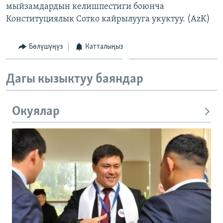
мыйзамдардын келишпестиги боюнча
Конституциялык Сотко кайрылууга укуктуу. (AzK)
Бөлүшүңүз
Катталыңыз
Дагы кызыктуу баяндар
Окуялар