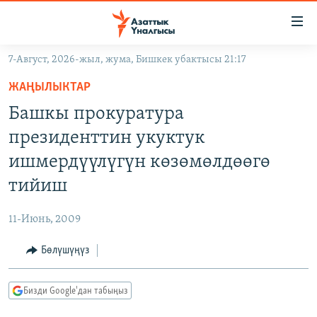
Линктер
Мазмунга
өтүңүз
7-Август, 2026-жыл, жума, Бишкек убактысы 21:17
Навигацияга
ЖАҢЫЛЫКТАР
өтүңүз
ЖАҢЫЛЫКТАР
КЫРГЫЗСТАН
Издөөгө
Башкы прокуратура
салыңыз
ДҮЙНӨ
КЫРГЫЗСТАН
президенттин укуктук
УКРАИНА
САЯСАТ
ДҮЙНӨ
ишмердүүлүгүн көзөмөлдөөгө
АТАЙЫН ИЛИКТӨӨ
ЭКОНОМИКА
БОРБОР АЗИЯ
тийиш
ТВ ПРОГРАММАЛАР
МАДАНИЯТ
11-Июнь, 2009
ПОДКАСТ
БҮГҮН АЗАТТЫКТА
Бөлүшүңүз
ӨЗГӨЧӨ ПИКИР
ЭКСПЕРТТЕР ТАЛДАЙТ
БИЗ ЖАНА ДҮЙНӨ
Русский
Бизди Google'дан табыңыз
ДАНИСТЕ