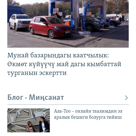
Мунай базарындагы каатчылык:
Өкмөт күйүүчү май дагы кымбаттай
турганын эскертти
Блог - Миңсанат
Ала-Тоо – онлайн таалимдин эл
аралык бешиги болууга тийиш