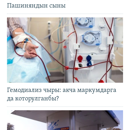
Пашиняндын сыны
Гемодиализ чыры: акча маркумдарга
да которулганбы?