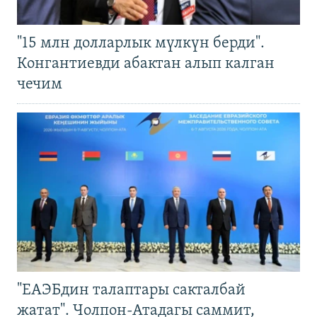
"15 млн долларлык мүлкүн берди".
Конгантиевди абактан алып калган
чечим
"ЕАЭБдин талаптары сакталбай
жатат". Чолпон-Атадагы саммит,