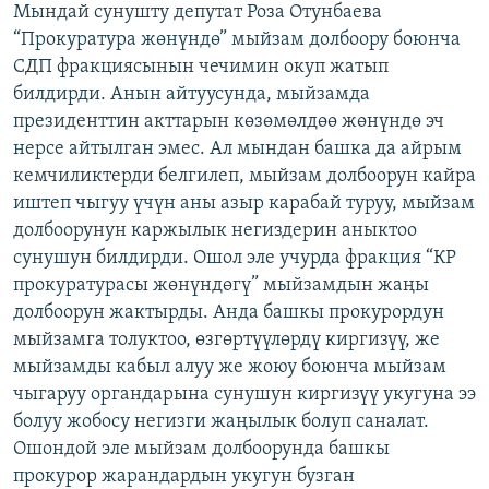
Мындай сунушту депутат Роза Отунбаева
ОНЛАЙН ШЕРИНЕ
ЭЖЕ-СИҢДИЛЕР
“Прокуратура жөнүндө” мыйзам долбоору боюнча
АЗАТТЫК+
СДП фракциясынын чечимин окуп жатып
билдирди. Анын айтуусунда, мыйзамда
ЫҢГАЙСЫЗ СУРООЛОР
президенттин акттарын көзөмөлдөө жөнүндө эч
нерсе айтылган эмес. Ал мындан башка да айрым
ЭЕ/АРнун бардык сайттары
кемчиликтерди белгилеп, мыйзам долбоорун кайра
иштеп чыгуу үчүн аны азыр карабай туруу, мыйзам
долбоорунун каржылык негиздерин аныктоо
сунушун билдирди. Ошол эле учурда фракция “КР
прокуратурасы жөнүндөгү” мыйзамдын жаңы
долбоорун жактырды. Анда башкы прокурордун
мыйзамга толуктоо, өзгөртүүлөрдү киргизүү, же
мыйзамды кабыл алуу же жоюу боюнча мыйзам
чыгаруу органдарына сунушун киргизүү укугуна ээ
болуу жобосу негизги жаңылык болуп саналат.
Ошондой эле мыйзам долбоорунда башкы
прокурор жарандардын укугун бузган