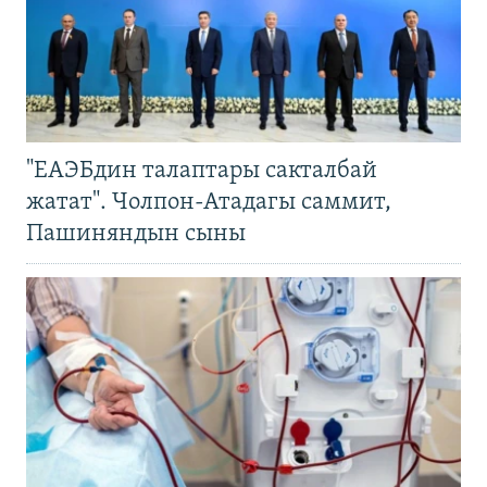
"ЕАЭБдин талаптары сакталбай
жатат". Чолпон-Атадагы саммит,
Пашиняндын сыны