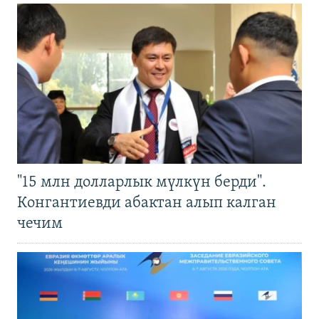
"15 млн долларлык мүлкүн берди".
Конгантиевди абактан алып калган
чечим