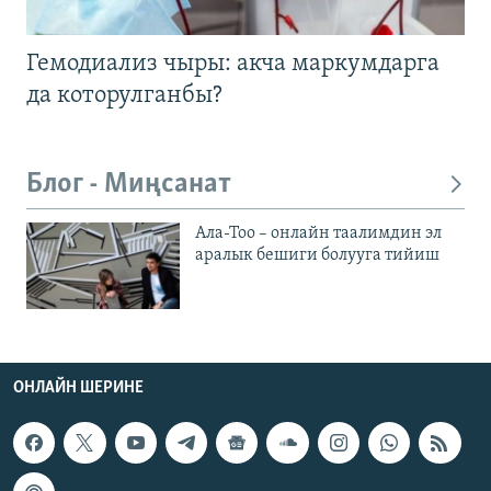
Гемодиализ чыры: акча маркумдарга
да которулганбы?
Блог - Миңсанат
Ала-Тоо – онлайн таалимдин эл
аралык бешиги болууга тийиш
ОНЛАЙН ШЕРИНЕ