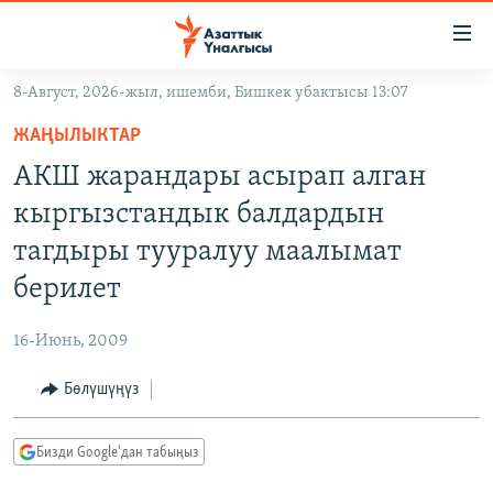
Линктер
Мазмунга
өтүңүз
8-Август, 2026-жыл, ишемби, Бишкек убактысы 13:07
Навигацияга
ЖАҢЫЛЫКТАР
өтүңүз
ЖАҢЫЛЫКТАР
КЫРГЫЗСТАН
Издөөгө
АКШ жарандары асырап алган
салыңыз
ДҮЙНӨ
КЫРГЫЗСТАН
кыргызстандык балдардын
УКРАИНА
САЯСАТ
ДҮЙНӨ
тагдыры тууралуу маалымат
АТАЙЫН ИЛИКТӨӨ
ЭКОНОМИКА
БОРБОР АЗИЯ
берилет
ТВ ПРОГРАММАЛАР
МАДАНИЯТ
16-Июнь, 2009
ПОДКАСТ
БҮГҮН АЗАТТЫКТА
Бөлүшүңүз
ӨЗГӨЧӨ ПИКИР
ЭКСПЕРТТЕР ТАЛДАЙТ
БИЗ ЖАНА ДҮЙНӨ
Русский
Бизди Google'дан табыңыз
ДАНИСТЕ