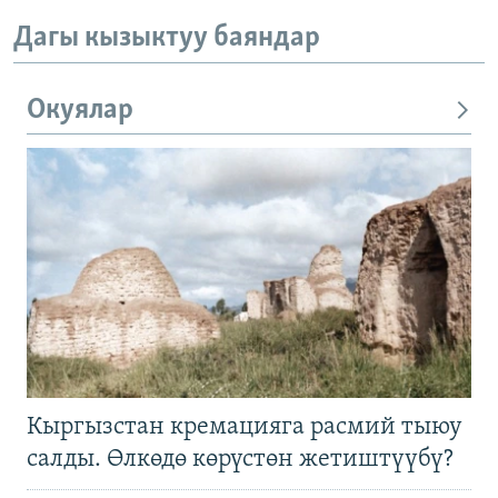
Дагы кызыктуу баяндар
Окуялар
Кыргызстан кремацияга расмий тыюу
салды. Өлкөдө көрүстөн жетиштүүбү?