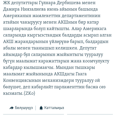
ЖК депутаттары Гүлнара Дербишева менен
ОНЛАЙН ШЕРИНЕ
ЭЖЕ-СИҢДИЛЕР
Дамира Ниязалиева июнь айынын башында
АЗАТТЫК+
Американын мамлекеттик департаментинин
атайын чакыруусу менен АКШнын бир катар
ЫҢГАЙСЫЗ СУРООЛОР
шаарларында болуп кайтышты. Алар Америкага
сапарында кыргызстандык балдарды асырап алган
ЭЕ/АРнун бардык сайттары
АКШ жарандарынын үйлөрүнө барып, балдардын
абалы менен таанышып келишкен. Депутат
айымдар бул сапарынын жыйынтыгы тууралуу
бүгүн маалымат каражаттарын жана коомчулукту
кабардар кылышмакчы. Мындан тышкары
маалымат жыйынында АКШдагы Гаага
Конвенциясынын механизмдери тууралуу ой
бөлүшөт, деп кабарлайт парламенттин басма сөз
кызматы.(ZKo)
Бөлүшүңүз
Катталыңыз