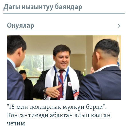
Дагы кызыктуу баяндар
Окуялар
"15 млн долларлык мүлкүн берди".
Конгантиевди абактан алып калган
чечим