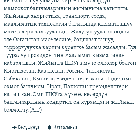
кызматташуу уюмуна кирген өлкөлөрдүн
ОНЛАЙН ШЕРИНЕ
ЭЖЕ-СИҢДИЛЕР
мамлекет башчыларынын жыйынына катышты.
Жыйында энергетика, транспорт, соода,
АЗАТТЫК+
маалыматык технология багытында кызматташуу
ЫҢГАЙСЫЗ СУРООЛОР
маселелери талкууланды. Жолугушууда ошондой
эле Ооганстан маселесине, баңгизат ташуу,
террорчулукка каршы күрөшкө басым жасалды. Бул
ЭЕ/АРнун бардык сайттары
тууралуу президенттин маалымат кызматынан
кабарлашты. Жыйынга ШКУга мүчө өлкөлөр болгон
Кыргызстан, Казакстан, Россия, Тажикстан,
Өзбекстан, Кытай президенттери жана Индиянын
өкмөт башчысы, Иран, Пакистан президенттери
катышкан. Эми ШКУга мүчө өлкөлөрдүн
башчыларынын кеңиртилген курамдагы жыйыны
болмокчу.(AiT)
Бөлүшүңүз
Катталыңыз