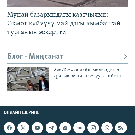
Мунай базарындагы каатчылык:
Өкмөт күйүүчү май дагы кымбаттай
турганын эскертти
Блог - Миңсанат
Ала-Тоо – онлайн таалимдин эл
аралык бешиги болууга тийиш
ОНЛАЙН ШЕРИНЕ