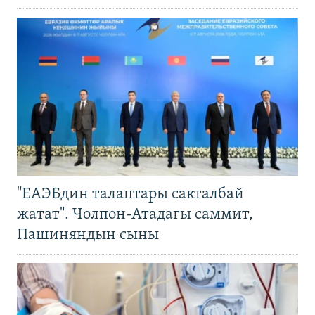
"ЕАЭБдин талаптары сакталбай
жатат". Чолпон-Атадагы саммит,
Пашиняндын сыны