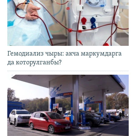
Гемодиализ чыры: акча маркумдарга
да которулганбы?