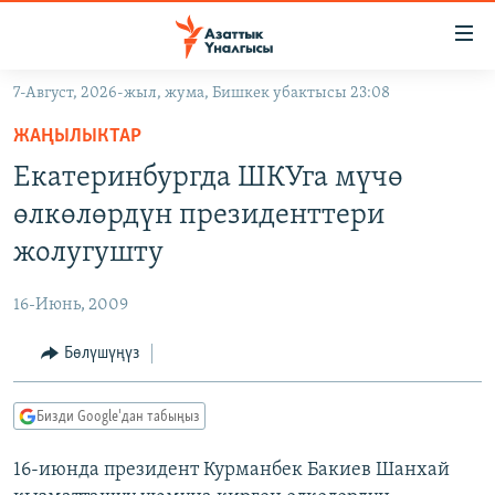
Линктер
Мазмунга
өтүңүз
7-Август, 2026-жыл, жума, Бишкек убактысы 23:08
Навигацияга
ЖАҢЫЛЫКТАР
өтүңүз
ЖАҢЫЛЫКТАР
КЫРГЫЗСТАН
Издөөгө
Екатеринбургда ШКУга мүчө
салыңыз
ДҮЙНӨ
КЫРГЫЗСТАН
өлкөлөрдүн президенттери
УКРАИНА
САЯСАТ
ДҮЙНӨ
жолугушту
АТАЙЫН ИЛИКТӨӨ
ЭКОНОМИКА
БОРБОР АЗИЯ
16-Июнь, 2009
ТВ ПРОГРАММАЛАР
МАДАНИЯТ
Бөлүшүңүз
ПОДКАСТ
БҮГҮН АЗАТТЫКТА
ӨЗГӨЧӨ ПИКИР
ЭКСПЕРТТЕР ТАЛДАЙТ
Бизди Google'дан табыңыз
БИЗ ЖАНА ДҮЙНӨ
Русский
16-июнда президент Курманбек Бакиев Шанхай
ДАНИСТЕ