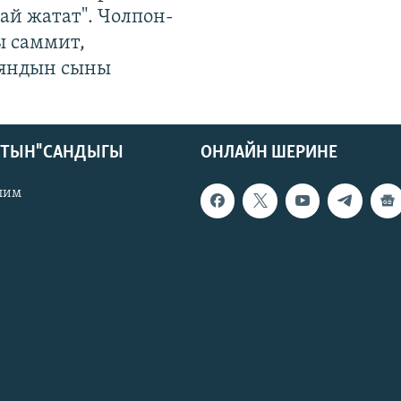
ай жатат". Чолпон-
ы саммит,
яндын сыны
КТЫН" САНДЫГЫ
ОНЛАЙН ШЕРИНЕ
лим