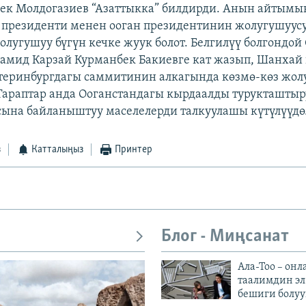
ек Молдогазиев “Азаттыкка” билдирди. Анын айтымы
 президенти менен ооган президентинин жолугушуус
олугушуу бүгүн кечке жуук болот. Белгилүү болгондой
амид Карзай Курманбек Бакиевге кат жазып, Шанхай
теринбургдагы саммитинин алкагында көзмө-көз жол
Тараптар анда Ооганстандагы кырдаалды турукташтыр
сына байланыштуу маселелерди талкуулашы күтүлүүдө.
з
Катталыңыз
Принтер
Блог - Миңсанат
Ала-Тоо – онл
таалимдин эл
бешиги болуу