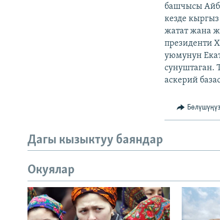
ЭЖЕ-СИҢДИЛЕР
башчысы Айб
кезде кыргыз
АЗАТТЫК+
жатат жана ж
ЫҢГАЙСЫЗ СУРООЛОР
президенти Х
уюмунун Ека
сунуштаган. 
аскерий база
Бөлүшүңү
Дагы кызыктуу баяндар
Окуялар