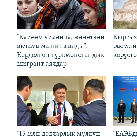
"Күйөөм үйлөндү, жөнөткөн
Кыргыз
акчама машина алды".
расмий
Кордолгон түркмөнстандык
көрүст
мигрант аялдар
"15 млн долларлык мүлкүн
"ЕАЭБд