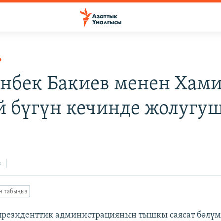
Р
нбек Бакиев менен Хам
й бүгүн кечинде жолугу
з
ан табыңыз
 президенттик администрациянын тышкы саясат бөлү