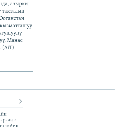
нда, азыркы
у такталып
 Ооганстан
 кызматташуу
угушууну
уу, Манас
 (AiT)
айн
 аралык
га тийиш