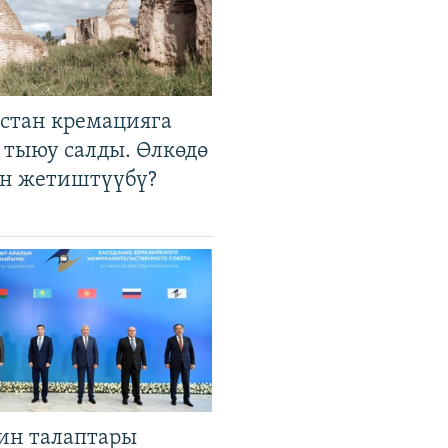
стан кремацияга
 тыюу салды. Өлкөдө
өн жетиштүүбү?
ин талаптары