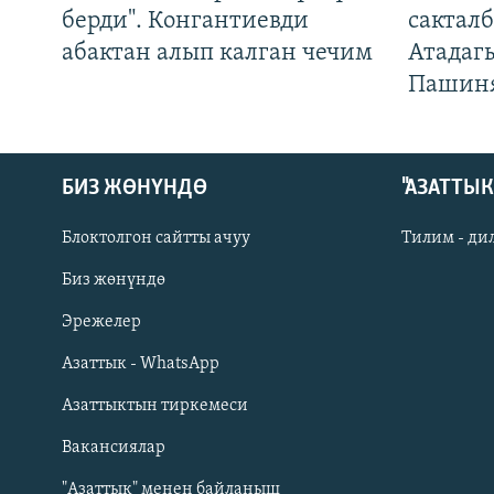
берди". Конгантиевди
сакталб
абактан алып калган чечим
Атадаг
Пашин
БИЗ ЖӨНҮНДӨ
"АЗАТТЫ
Блоктолгон сайтты ачуу
Тилим - ди
Биз жөнүндө
Русский
Эрежелер
Азаттык - WhatsApp
ОНЛАЙН ШЕРИНЕ
Азаттыктын тиркемеси
Вакансиялар
"Азаттык" менен байланыш