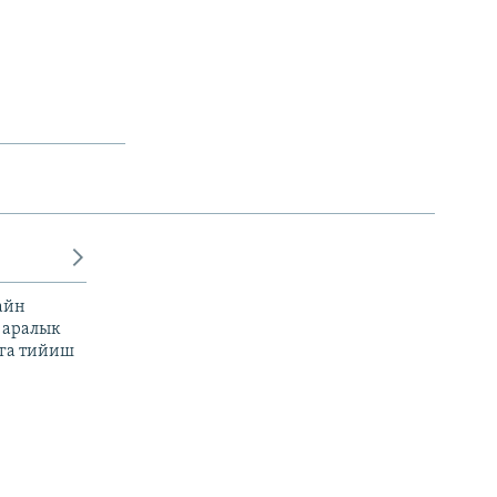
айн
 аралык
га тийиш