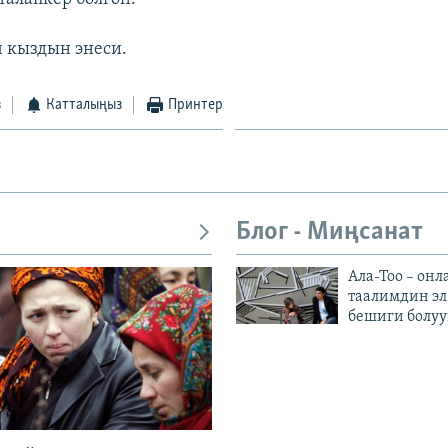
ч кыздын энеси.
з
Катталыңыз
Принтер
Блог - Миңсанат
Ала-Тоо – онл
таалимдин эл
бешиги болуу