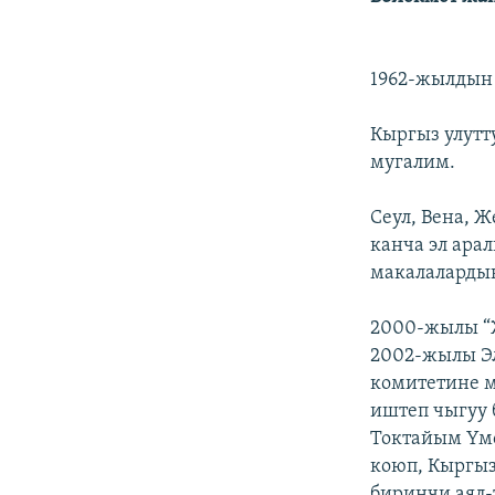
1962-жылдын 
Кыргыз улутт
мугалим.
Сеул, Вена, 
канча эл ара
макалалардын
2000-жылы “Ж
2002-жылы Эл
комитетине 
иштеп чыгуу 
Токтайым Үмө
коюп, Кыргыз
биринчи аял-