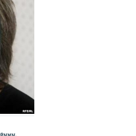
айымы.