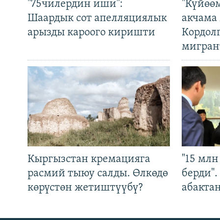
"75чилердин иши":
"Күйөө
Шаардык сот апелляциялык
акчама
арызды кароого киришти
Кордол
мигран
Кыргызстан кремацияга
"15 мл
расмий тыюу салды. Өлкөдө
берди"
көрүстөн жетиштүүбү?
абакта