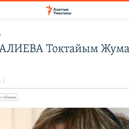
Р
АЛИЕВА Токтайым Жума
з
ан табыңыз