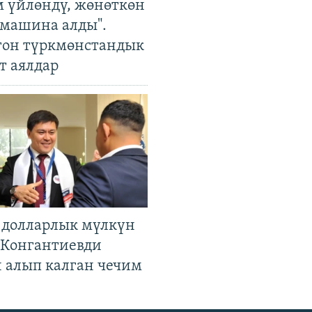
м үйлөндү, жөнөткөн
 машина алды".
гон түркмөнстандык
т аялдар
н долларлык мүлкүн
. Конгантиевди
н алып калган чечим