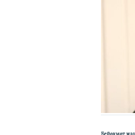
ЭЖЕ-СИҢДИЛЕР
АЗАТТЫК+
ЫҢГАЙСЫЗ СУРООЛОР
Бейөкмөт жа