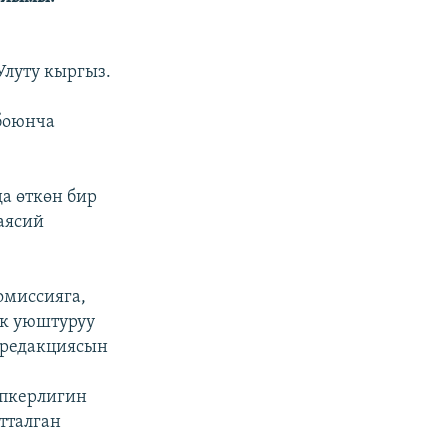
Улуту кыргыз.
 боюнча
а өткөн бир
аясий
омиссияга,
ык уюштуруу
 редакциясын
апкерлигин
тталган