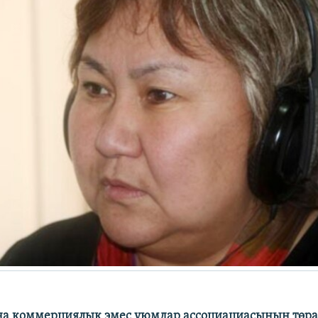
на коммерциялык эмес уюмдар ассоциациасынын төр