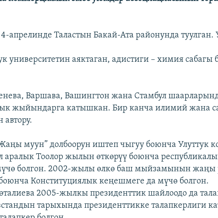
4-апрелинде Таластын Бакай-Ата районунда туулган. 
ук университетин аяктаган, адистиги – химия сабагы
Женева, Варшава, Вашингтон жана Стамбул шаарларынд
лык жыйындарга катышкан. Бир канча илимий жана с
 автору.
аңы муун” долбоорун иштеп чыгуу боюнча Улуттук к
 аралык Тоолор жылын өткөрүү боюнча республикал
мүчө болгон. 2002-жылы өлкө баш мыйзамынын жаңы
боюнча Конституциялык кеңешмеге да мүчө болгон.
талиева 2005-жылкы президенттик шайлоодо да тал
стандын тарыхында президенттикке талапкерлиги ка
талапкер болгон.