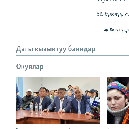
Үй-бүлөлүү, ү
Бөлүшүңү
Дагы кызыктуу баяндар
Окуялар