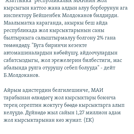
"Азаттыкка" республикалык МАИнин Жол
ОНЛАЙН ШЕРИНЕ
ЭЖЕ-СИҢДИЛЕР
кырсыгын каттоо жана алдын алуу борборунун ага
инспектору Бейшенбек Молдоканов билдирди.
АЗАТТЫК+
Маалыматка караганда, акыркы беш айда
ЫҢГАЙСЫЗ СУРООЛОР
республикада жол кырсыктарынын саны
былтыркыга салыштырмалуу болгону 2% гана
төмөндөдү. "Буга биринчи кезекте
ЭЕ/АРнун бардык сайттары
автомашиналардын көбөйүшү, айдоочулардын
сабатсыздыгы, жол эрежелерин билбестиги, мас
абалында рулга отурушу себеп болууда" - дейт
Б.Молдоканов.
Айрым адистердин белгилешинче, МАИ
тарабынан өлкөдөгү жол кырсыктары боюнча
терең серептин жоктугу бөөдө кырсыктарга алып
келүүдө. Дүйнөдө жыл сайын 1,27 миллион адам
жол кырсыктарынан көз жумат. (EK)