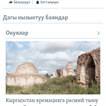
Бөлүшүңүз
Катталыңыз
Дагы кызыктуу баяндар
Окуялар
Кыргызстан кремацияга расмий тыюу