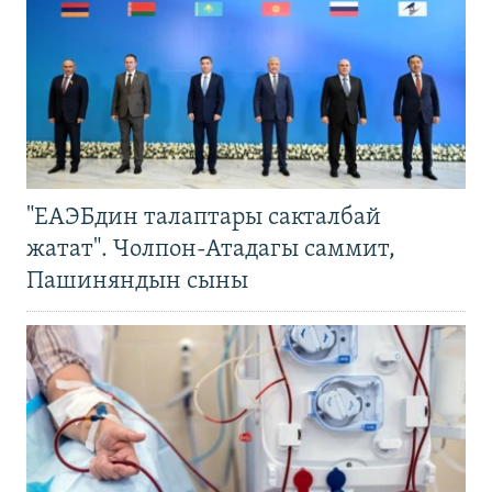
"ЕАЭБдин талаптары сакталбай
жатат". Чолпон-Атадагы саммит,
Пашиняндын сыны