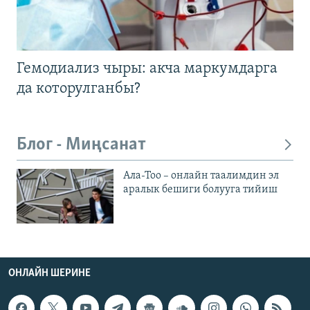
Гемодиализ чыры: акча маркумдарга
да которулганбы?
Блог - Миңсанат
Ала-Тоо – онлайн таалимдин эл
аралык бешиги болууга тийиш
ОНЛАЙН ШЕРИНЕ