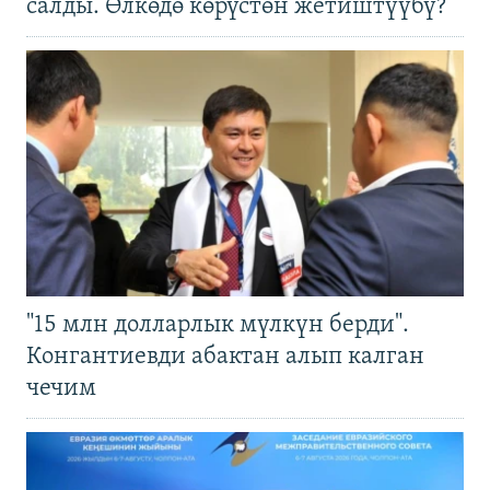
салды. Өлкөдө көрүстөн жетиштүүбү?
"15 млн долларлык мүлкүн берди".
Конгантиевди абактан алып калган
чечим