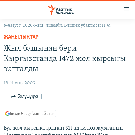
Линктер
Мазмунга
өтүңүз
8-Август, 2026-жыл, ишемби, Бишкек убактысы 11:49
Навигацияга
ЖАҢЫЛЫКТАР
өтүңүз
ЖАҢЫЛЫКТАР
КЫРГЫЗСТАН
Издөөгө
Жыл башынан бери
салыңыз
ДҮЙНӨ
КЫРГЫЗСТАН
Кыргызстанда 1472 жол кырсыгы
УКРАИНА
САЯСАТ
ДҮЙНӨ
катталды
АТАЙЫН ИЛИКТӨӨ
ЭКОНОМИКА
БОРБОР АЗИЯ
18-Июнь, 2009
ТВ ПРОГРАММАЛАР
МАДАНИЯТ
Бөлүшүңүз
ПОДКАСТ
БҮГҮН АЗАТТЫКТА
ӨЗГӨЧӨ ПИКИР
ЭКСПЕРТТЕР ТАЛДАЙТ
Бизди Google'дан табыңыз
БИЗ ЖАНА ДҮЙНӨ
Русский
Бул жол кырсыктарынан 311 адам көз жумганын
ДАНИСТЕ