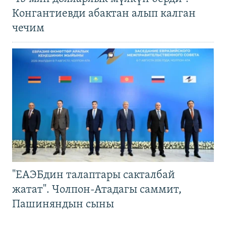
Конгантиевди абактан алып калган
чечим
"ЕАЭБдин талаптары сакталбай
жатат". Чолпон-Атадагы саммит,
Пашиняндын сыны