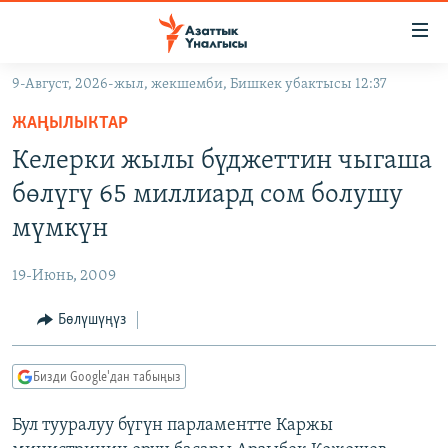
Линктер
Мазмунга
өтүңүз
9-Август, 2026-жыл, жекшемби, Бишкек убактысы 12:37
Навигацияга
ЖАҢЫЛЫКТАР
өтүңүз
ЖАҢЫЛЫКТАР
КЫРГЫЗСТАН
Издөөгө
Келерки жылы бүджеттин чыгаша
салыңыз
ДҮЙНӨ
КЫРГЫЗСТАН
бөлүгү 65 миллиард сом болушу
УКРАИНА
САЯСАТ
ДҮЙНӨ
мүмкүн
АТАЙЫН ИЛИКТӨӨ
ЭКОНОМИКА
БОРБОР АЗИЯ
19-Июнь, 2009
ТВ ПРОГРАММАЛАР
МАДАНИЯТ
Бөлүшүңүз
ПОДКАСТ
БҮГҮН АЗАТТЫКТА
ӨЗГӨЧӨ ПИКИР
ЭКСПЕРТТЕР ТАЛДАЙТ
Бизди Google'дан табыңыз
БИЗ ЖАНА ДҮЙНӨ
Русский
Бул тууралуу бүгүн парламентте Каржы
ДАНИСТЕ