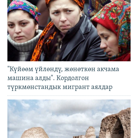
"Күйөөм үйлөндү, жөнөткөн акчама
машина алды". Кордолгон
түркмөнстандык мигрант аялдар