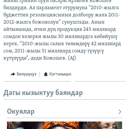
министринин орун басары Арзыбек Кожошев
ОНЛАЙН ШЕРИНЕ
ЭЖЕ-СИҢДИЛЕР
билдирди. Ал парламент отурумуна “2010-жылга
бүджеттин резолюциясынын долбоору жана 2011-
АЗАТТЫК+
2012-жылга божомолун” сунуштады. Анын
ЫҢГАЙСЫЗ СУРООЛОР
айтымында, ички дүң продукция 245 миллиард
сомдон келерки жылы 30 миллиардга көбөйүшү
керек. “2010-жылы салык төлөмдөрү 42 миллиард
ЭЕ/АРнун бардык сайттары
сом, 2011-жылы 51 миллиард сомду түзүүсү
күтүлүүдө”,-деди Кожошев. (AJ)
Бөлүшүңүз
Катталыңыз
Дагы кызыктуу баяндар
Окуялар