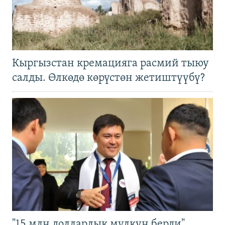
Кыргызстан кремацияга расмий тыюу
салды. Өлкөдө көрүстөн жетиштүүбү?
"15 млн долларлык мүлкүн берди".