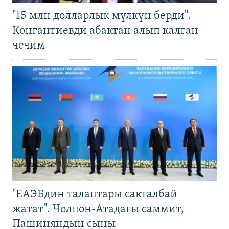
"15 млн долларлык мүлкүн берди".
Конгантиевди абактан алып калган
чечим
"ЕАЭБдин талаптары сакталбай
жатат". Чолпон-Атадагы саммит,
Пашиняндын сыны