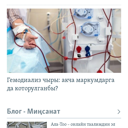
Гемодиализ чыры: акча маркумдарга
да которулганбы?
Блог - Миңсанат
Ала-Тоо – онлайн таалимдин эл