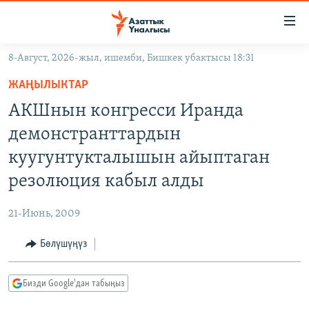
Линктер
Мазмунга
өтүңүз
8-Август, 2026-жыл, ишемби, Бишкек убактысы 18:31
Навигацияга
ЖАҢЫЛЫКТАР
өтүңүз
ЖАҢЫЛЫКТАР
КЫРГЫЗСТАН
Издөөгө
АКШнын конгресси Иранда
салыңыз
ДҮЙНӨ
КЫРГЫЗСТАН
демонстранттардын
УКРАИНА
САЯСАТ
ДҮЙНӨ
куугунтукталышын айыптаган
АТАЙЫН ИЛИКТӨӨ
ЭКОНОМИКА
БОРБОР АЗИЯ
резолюция кабыл алды
ТВ ПРОГРАММАЛАР
МАДАНИЯТ
21-Июнь, 2009
ПОДКАСТ
БҮГҮН АЗАТТЫКТА
Бөлүшүңүз
ӨЗГӨЧӨ ПИКИР
ЭКСПЕРТТЕР ТАЛДАЙТ
БИЗ ЖАНА ДҮЙНӨ
Русский
Бизди Google'дан табыңыз
ДАНИСТЕ