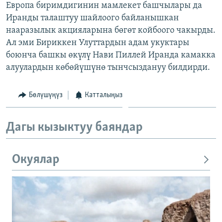
Европа биримдигинин мамлекет башчылары да
ОНЛАЙН ШЕРИНЕ
ЭЖЕ-СИҢДИЛЕР
Иранды талаштуу шайлоого байланышкан
АЗАТТЫК+
нааразылык акцияларына бөгөт койбоого чакырды.
Ал эми Бириккен Улуттардын адам укуктары
ЫҢГАЙСЫЗ СУРООЛОР
боюнча башкы өкүлү Нави Пиллей Иранда камакка
алуулардын көбөйүшүнө тынчсыздануу билдирди.
ЭЕ/АРнун бардык сайттары
Бөлүшүңүз
Катталыңыз
Дагы кызыктуу баяндар
Окуялар