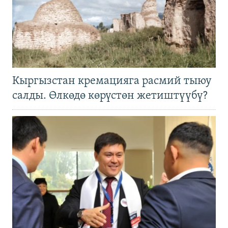
Кыргызстан кремацияга расмий тыюу
салды. Өлкөдө көрүстөн жетиштүүбү?