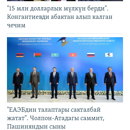
"15 млн долларлык мүлкүн берди".
Конгантиевди абактан алып калган
чечим
"ЕАЭБдин талаптары сакталбай
жатат". Чолпон-Атадагы саммит,
Пашиняндын сыны