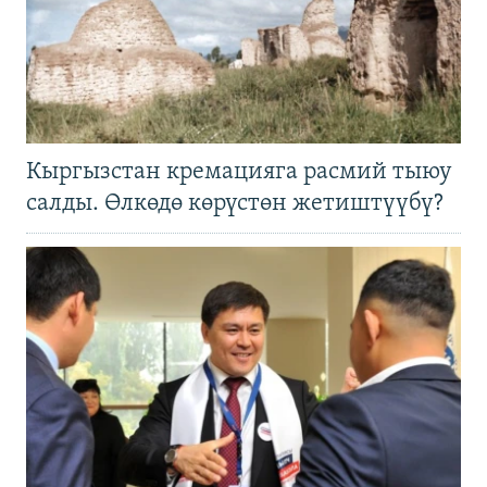
Кыргызстан кремацияга расмий тыюу
салды. Өлкөдө көрүстөн жетиштүүбү?