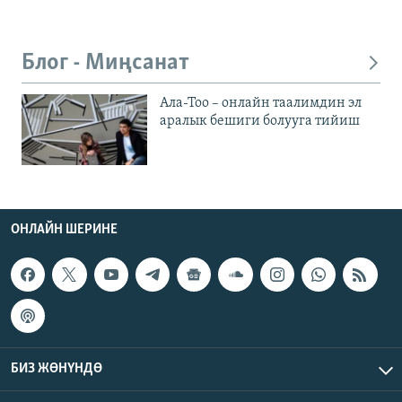
Блог - Миңсанат
Ала-Тоо – онлайн таалимдин эл
аралык бешиги болууга тийиш
ОНЛАЙН ШЕРИНЕ
БИЗ ЖӨНҮНДӨ