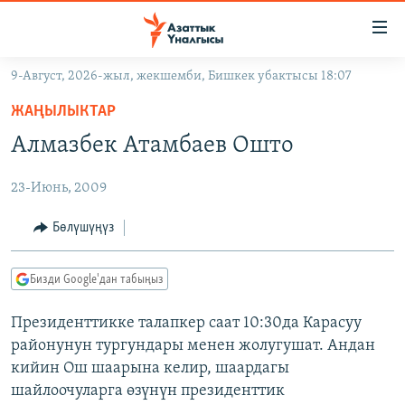
Линктер
Мазмунга
өтүңүз
9-Август, 2026-жыл, жекшемби, Бишкек убактысы 18:07
Навигацияга
ЖАҢЫЛЫКТАР
өтүңүз
ЖАҢЫЛЫКТАР
КЫРГЫЗСТАН
Издөөгө
Алмазбек Атамбаев Ошто
салыңыз
ДҮЙНӨ
КЫРГЫЗСТАН
23-Июнь, 2009
УКРАИНА
САЯСАТ
ДҮЙНӨ
АТАЙЫН ИЛИКТӨӨ
ЭКОНОМИКА
БОРБОР АЗИЯ
Бөлүшүңүз
ТВ ПРОГРАММАЛАР
МАДАНИЯТ
Бизди Google'дан табыңыз
ПОДКАСТ
БҮГҮН АЗАТТЫКТА
Президенттикке талапкер саат 10:30да Карасуу
ӨЗГӨЧӨ ПИКИР
ЭКСПЕРТТЕР ТАЛДАЙТ
районунун тургундары менен жолугушат. Андан
БИЗ ЖАНА ДҮЙНӨ
кийин Ош шаарына келир, шаардагы
Русский
шайлоочуларга өзүнүн президенттик
ДАНИСТЕ