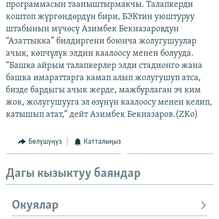
программасын тааныштырмакчы. Талапкерди
ОНЛАЙН ШЕРИНЕ
ЭЖЕ-СИҢДИЛЕР
коштоп жүргөндөрдүн бири, БЭКтин уюштуруу
АЗАТТЫК+
штабынын мүчөсү Азимбек Бекназаровдун
“Азаттыкка” билдиргени боюнча жолугушуулар
ЫҢГАЙСЫЗ СУРООЛОР
ачык, көпчүлүк элдин каалоосу менен болууда.
“Башка айрым талапкерлер элди стадионго жана
ЭЕ/АРнун бардык сайттары
башка имараттарга камап алып жолугушуп атса,
бизде бардыгы ачык жерде, мажбурлаган эч ким
жок, жолугушууга эл өзүнүн каалоосу менен келип,
катышып атат,” дейт Азимбек Бекназаров.(ZKo)
Бөлүшүңүз
Катталыңыз
Дагы кызыктуу баяндар
Окуялар