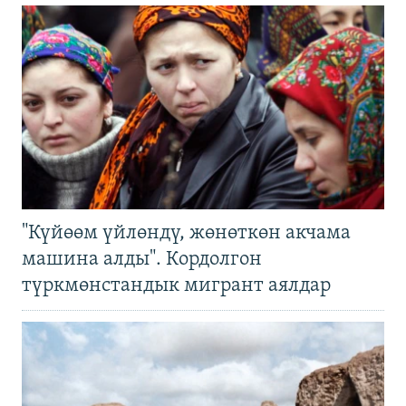
"Күйөөм үйлөндү, жөнөткөн акчама
машина алды". Кордолгон
түркмөнстандык мигрант аялдар