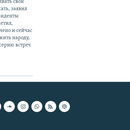
ивать свои
ать, заявил
езиденты
метил,
чено и сейчас
жить народу,
 серию встреч