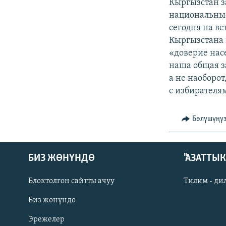
ЭЖЕ-СИҢДИЛЕР
Кыргызстан за
национальные
АЗАТТЫК+
сегодня на в
ЫҢГАЙСЫЗ СУРООЛОР
Кыргызстана 
«доверие нас
наша общая за
а не наоборот
с избирателя
Бөлүшүңү
БИЗ ЖӨНҮНДӨ
"АЗАТТЫ
Блоктолгон сайтты ачуу
Тилим - ди
Биз жөнүндө
Русский
Эрежелер