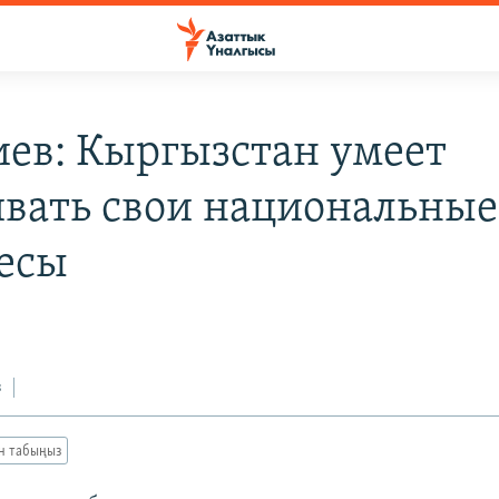
иев: Кыргызстан умеет
ивать свои национальные
есы
з
ан табыңыз