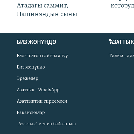
Атадагы саммит,
котору
Пашиняндын сыны
БИЗ ЖӨНҮНДӨ
"АЗАТТЫ
Блоктолгон сайтты ачуу
Тилим - ди
Биз жөнүндө
Русский
Эрежелер
Азаттык - WhatsApp
ОНЛАЙН ШЕРИНЕ
Азаттыктын тиркемеси
Вакансиялар
"Азаттык" менен байланыш
ЭЕ/АРнун бардык сайттары