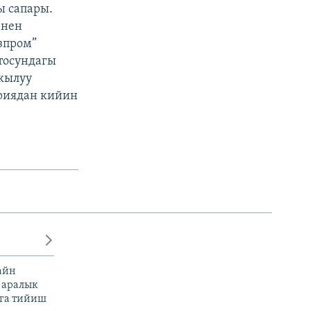
ы сапары.
енен
зпром”
тосундагы
ркылуу
ериядан кийин
айн
 аралык
га тийиш