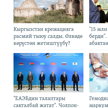
Кыргызстан кремацияга
"15 мл
расмий тыюу салды. Өлкөдө
берди"
көрүстөн жетиштүүбү?
абакта
"ЕАЭБдин талаптары
Гемоди
сакталбай жатат". Чолпон-
маркум