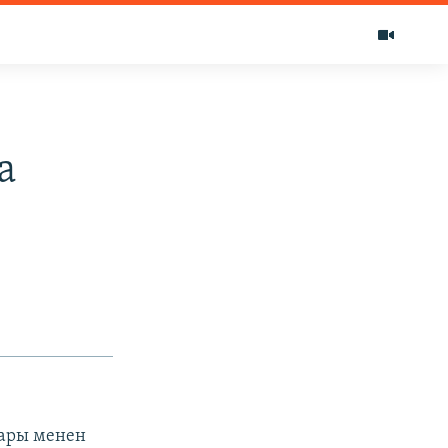
а
пары менен