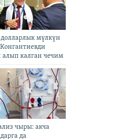
н долларлык мүлкүн
. Конгантиевди
н алып калган чечим
ализ чыры: акча
дарга да