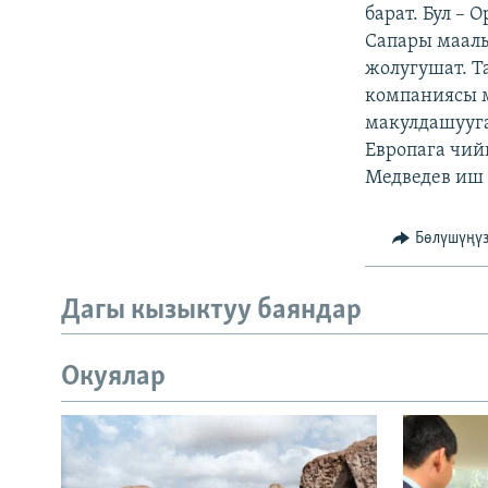
ЭЖЕ-СИҢДИЛЕР
барат. Бул –
Сапары маал
АЗАТТЫК+
жолугушат. Т
ЫҢГАЙСЫЗ СУРООЛОР
компаниясы 
макулдашууга
Европага чий
Медведев иш 
Бөлүшүңү
Дагы кызыктуу баяндар
Окуялар