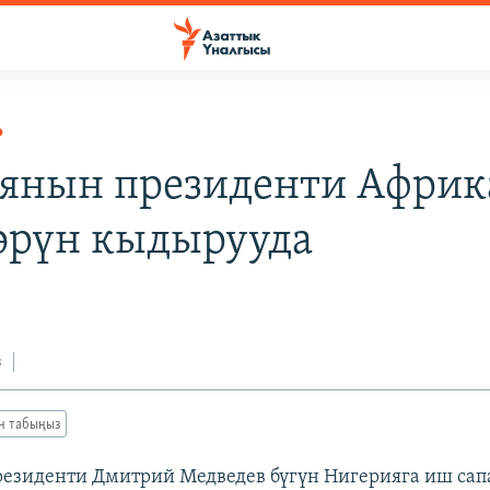
Р
янын президенти Африк
өрүн кыдырууда
з
ан табыңыз
езиденти Дмитрий Медведев бүгүн Нигерияга иш са