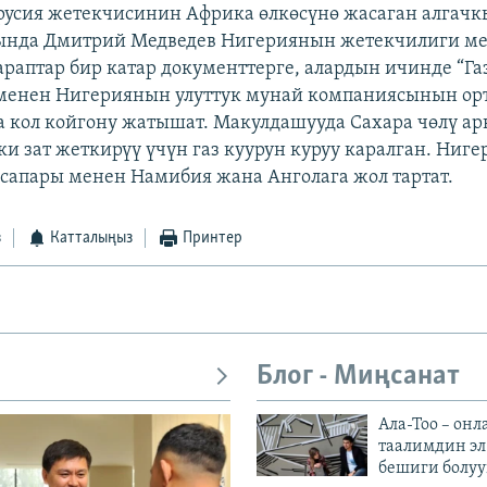
 Орусия жетекчисинин Африка өлкөсүнө жасаган алгачк
ында Дмитрий Медведев Нигериянын жетекчилиги м
араптар бир катар документтерге, алардын ичинде “Га
менен Нигериянын улуттук мунай компаниясынын ор
 кол койгону жатышат. Макулдашууда Сахара чөлү а
ки зат жеткирүү үчүн газ куурун куруу каралган. Ниг
сапары менен Намибия жана Анголага жол тартат.
з
Катталыңыз
Принтер
Блог - Миңсанат
Ала-Тоо – онл
таалимдин эл
бешиги болуу