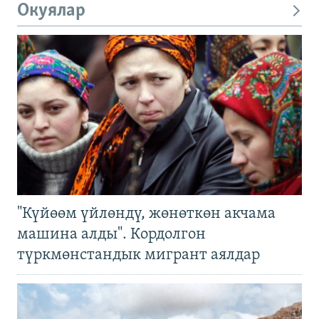
Окуялар
"Күйөөм үйлөндү, жөнөткөн акчама
машина алды". Кордолгон
түркмөнстандык мигрант аялдар