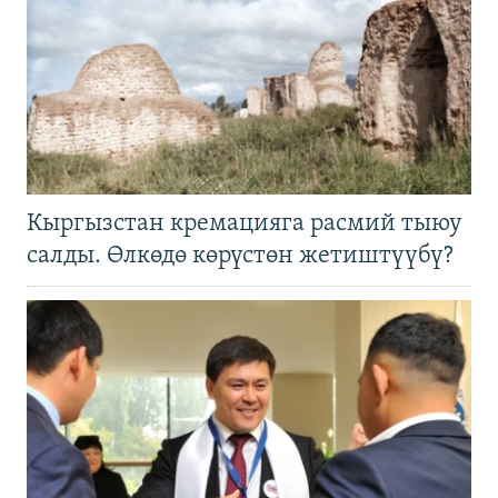
Кыргызстан кремацияга расмий тыюу
салды. Өлкөдө көрүстөн жетиштүүбү?