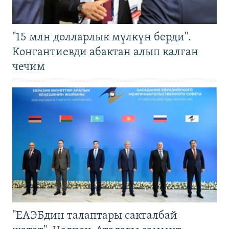
"15 млн долларлык мүлкүн берди".
Конгантиевди абактан алып калган
чечим
"ЕАЭБдин талаптары сакталбай