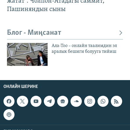
жатат". Чолпон-Атадагы саммит,
Пашиняндын сыны
Блог - Миңсанат
Ала-Тоо – онлайн таалимдин эл
аралык бешиги болууга тийиш
ОНЛАЙН ШЕРИНЕ