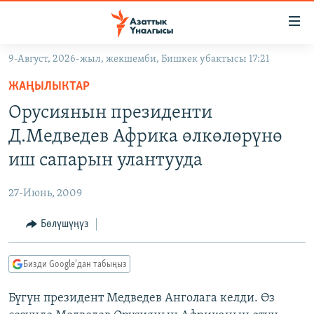
Линктер
Мазмунга
өтүңүз
9-Август, 2026-жыл, жекшемби, Бишкек убактысы 17:21
Навигацияга
ЖАҢЫЛЫКТАР
өтүңүз
ЖАҢЫЛЫКТАР
КЫРГЫЗСТАН
Издөөгө
Орусиянын президенти
салыңыз
ДҮЙНӨ
КЫРГЫЗСТАН
Д.Медведев Африка өлкөлөрүнө
УКРАИНА
САЯСАТ
ДҮЙНӨ
иш сапарын улантууда
АТАЙЫН ИЛИКТӨӨ
ЭКОНОМИКА
БОРБОР АЗИЯ
27-Июнь, 2009
ТВ ПРОГРАММАЛАР
МАДАНИЯТ
Бөлүшүңүз
ПОДКАСТ
БҮГҮН АЗАТТЫКТА
ӨЗГӨЧӨ ПИКИР
ЭКСПЕРТТЕР ТАЛДАЙТ
Бизди Google'дан табыңыз
БИЗ ЖАНА ДҮЙНӨ
Русский
Бүгүн президент Медведев Анголага келди. Өз
ДАНИСТЕ