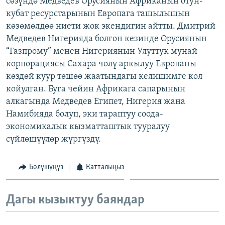
сөзүндө Медведев Орусиянын Африканын отун-
ОНЛАЙН ШЕРИНЕ
ЭЖЕ-СИҢДИЛЕР
кубат ресурстарынын Европага ташылышын
көзөмөлдөө ниети жок экендигин айтты. Дмитрий
АЗАТТЫК+
Медведев Нигерияда болгон кезинде Орусиянын
ЫҢГАЙСЫЗ СУРООЛОР
“Газпрому” менен Нигериянын Улуттук мунай
корпорациясы Сахара чөлү аркылуу Европаны
көздөй куур төшөө жаатындагы келишимге кол
ЭЕ/АРнун бардык сайттары
койулган. Буга чейин Африкага сапарынын
алкагында Медведев Египет, Нигерия жана
Намибияда болуп, эки тараптуу соода-
экономикалык кызматташтык тууралуу
сүйлөшүүлөр жүргүздү.
Бөлүшүңүз
Катталыңыз
Дагы кызыктуу баяндар